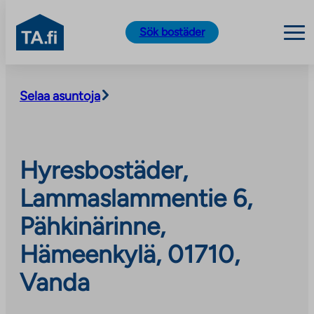
TA.fi
Sök bostäder
Skip
to
Selaa asuntoja
content
Hyresbostäder,
Lammaslammentie 6,
Pähkinärinne,
Hämeenkylä, 01710,
Vanda