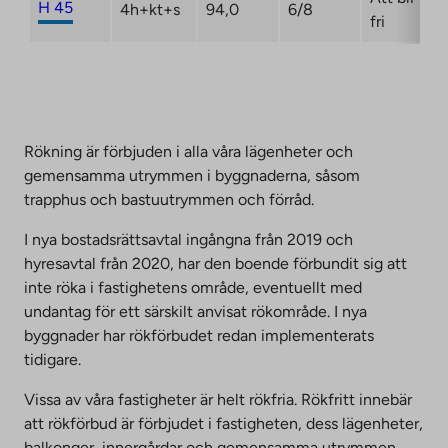
H 45
4h+kt+s
94,0
6/8
fri
Rökning är förbjuden i alla våra lägenheter och
gemensamma utrymmen i byggnaderna, såsom
trapphus och bastuutrymmen och förråd.
I nya bostadsrättsavtal ingångna från 2019 och
hyresavtal från 2020, har den boende förbundit sig att
inte röka i fastighetens område, eventuellt med
undantag för ett särskilt anvisat rökområde. I nya
byggnader har rökförbudet redan implementerats
tidigare.
Vissa av våra fastigheter är helt rökfria. Rökfritt innebär
att rökförbud är förbjudet i fastigheten, dess lägenheter,
balkonger, innergårdar och gemensamma utrymmen.