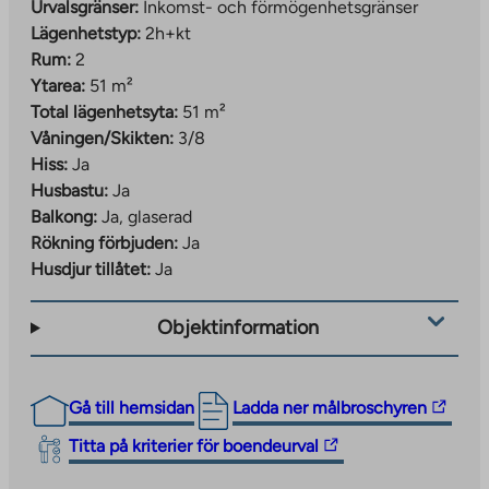
Urvalsgränser:
Inkomst- och förmögenhetsgränser
Lägenhetstyp:
2h+kt
Rum:
2
Ytarea:
51 m²
Total lägenhetsyta:
51 m²
Våningen/Skikten:
3/8
Hiss:
Ja
Husbastu:
Ja
Balkong:
Ja, glaserad
Rökning förbjuden:
Ja
Husdjur tillåtet:
Ja
Objektinformation
The
Gå till hemsidan
Ladda ner målbroschyren
link
The
Titta på kriterier för boendeurval
takes
link
you