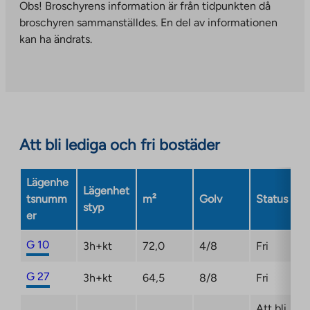
takes
Obs! Broschyrens information är från tidpunkten då
to
you
broschyren sammanställdes. En del av informationen
an
to
kan ha ändrats.
external
an
site.
external
Link
site.
opens
Link
in
opens
a
in
Att bli lediga och fri bostäder
new
a
tab
new
Lägenhe
tab
Lägenhet
tsnumm
m²
Golv
Status
styp
er
G 10
3h+kt
72,0
4/8
Fri
G 27
3h+kt
64,5
8/8
Fri
Att bli