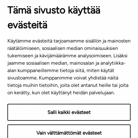
ARBETSSTÄLLEN
Tämä sivusto käyttää
Kontaktinformation
evästeitä
KUNDSERVICE
Tel. 045 7734 3777
Käytämme evästeitä tarjoamamme sisällön ja mainosten
(vardagar kl. 8–16)
räätälöimiseen, sosiaalisen median ominaisuuksien
tukemiseen ja kävijämäärämme analysoimiseen. Lisäksi
info@ta.fi
jaamme sosiaalisen median, mainosalan ja analytiikka-
alan kumppaneillemme tietoja siitä, miten käytät
sivustoamme. Kumppanimme voivat yhdistää näitä
Nyhetsbrev (på finska)
tietoja muihin tietoihin, joita olet antanut heille tai joita
on kerätty, kun olet käyttänyt heidän palvelujaan.
Salli kaikki evästeet
Användningsvillkor
Dataskydd
Tillgänglighetsutlåtande
Vain välttämättömät evästeet