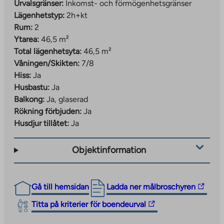
Urvalsgränser:
Inkomst- och förmögenhetsgränser
Lägenhetstyp:
2h+kt
Rum:
2
Ytarea:
46,5 m²
Total lägenhetsyta:
46,5 m²
Våningen/Skikten:
7/8
Hiss:
Ja
Husbastu:
Ja
Balkong:
Ja, glaserad
Rökning förbjuden:
Ja
Husdjur tillåtet:
Ja
Objektinformation
The
Gå till hemsidan
Ladda ner målbroschyren
link
The
Titta på kriterier för boendeurval
takes
link
you