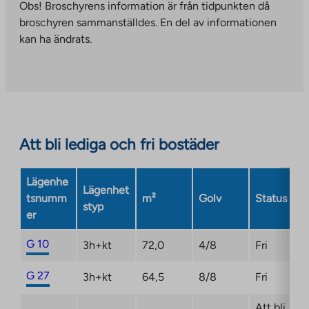
takes
Obs! Broschyrens information är från tidpunkten då
to
you
broschyren sammanställdes. En del av informationen
an
to
kan ha ändrats.
external
an
site.
external
Link
site.
opens
Link
in
opens
a
in
Att bli lediga och fri bostäder
new
a
tab
new
Lägenhe
tab
Lägenhet
tsnumm
m²
Golv
Status
styp
er
G 10
3h+kt
72,0
4/8
Fri
G 27
3h+kt
64,5
8/8
Fri
Att bli