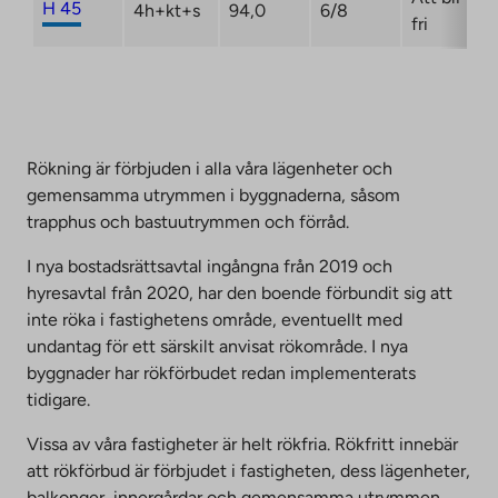
H 45
4h+kt+s
94,0
6/8
fri
Rökning är förbjuden i alla våra lägenheter och
gemensamma utrymmen i byggnaderna, såsom
trapphus och bastuutrymmen och förråd.
I nya bostadsrättsavtal ingångna från 2019 och
hyresavtal från 2020, har den boende förbundit sig att
inte röka i fastighetens område, eventuellt med
undantag för ett särskilt anvisat rökområde. I nya
byggnader har rökförbudet redan implementerats
tidigare.
Vissa av våra fastigheter är helt rökfria. Rökfritt innebär
att rökförbud är förbjudet i fastigheten, dess lägenheter,
balkonger, innergårdar och gemensamma utrymmen.