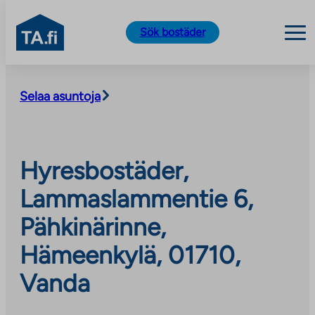
TA.fi
Sök bostäder
Skip
to
Selaa asuntoja
content
Hyresbostäder,
Lammaslammentie 6,
Pähkinärinne,
Hämeenkylä, 01710,
Vanda