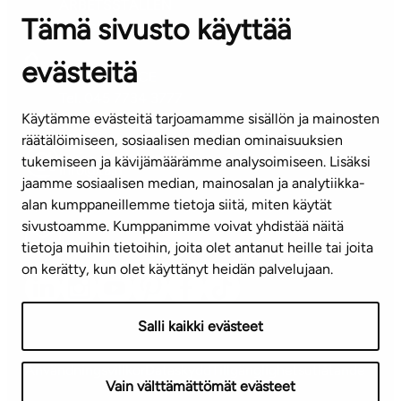
ARBETSSTÄLLEN
Tämä sivusto käyttää
Kontaktinformation
evästeitä
KUNDSERVICE
Tel. 045 7734 3777
Käytämme evästeitä tarjoamamme sisällön ja mainosten
(vardagar kl. 8–16)
räätälöimiseen, sosiaalisen median ominaisuuksien
tukemiseen ja kävijämäärämme analysoimiseen. Lisäksi
info@ta.fi
jaamme sosiaalisen median, mainosalan ja analytiikka-
alan kumppaneillemme tietoja siitä, miten käytät
sivustoamme. Kumppanimme voivat yhdistää näitä
Nyhetsbrev (på finska)
tietoja muihin tietoihin, joita olet antanut heille tai joita
on kerätty, kun olet käyttänyt heidän palvelujaan.
Salli kaikki evästeet
Användningsvillkor
Dataskydd
Tillgänglighetsutlåtande
Vain välttämättömät evästeet