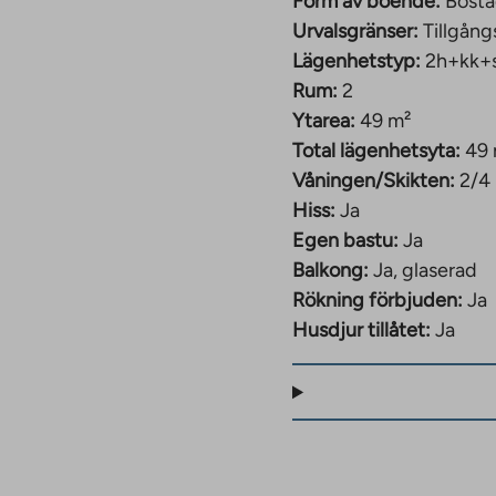
Form av boende:
Bosta
Urvalsgränser:
Tillgång
Lägenhetstyp:
2h+kk+
Rum:
2
Ytarea:
49 m²
Total lägenhetsyta:
49
Våningen/Skikten:
2/4
Hiss:
Ja
Egen bastu:
Ja
Balkong:
Ja, glaserad
Rökning förbjuden:
Ja
Husdjur tillåtet:
Ja