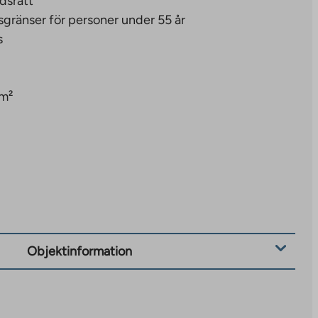
dsrätt
sgränser för personer under 55 år
s
 m²
Objektinformation