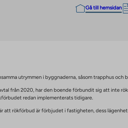
Gå till hemsidan
emensamma utrymmen i byggnaderna, såsom trapphus och 
vtal från 2020, har den boende förbundit sig att inte rö
ökförbudet redan implementerats tidigare.
nnebär att rökförbud är förbjudet i fastigheten, dess läge