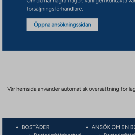
Om du har några frågor, vänligen kontakta vå
försäljningsförhandlare.
Öppna ansökningssidan
Vår hemsida använder automatisk översättning för läge
BOSTÄDER
ANSÖK OM EN B