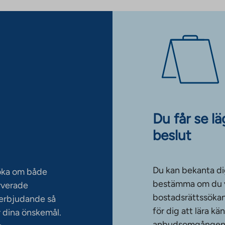
Du får se l
beslut
Du kan bekanta di
söka om både
bestämma om du vi
rverade
bostadsrättssökan
serbjudande så
för dig att lära k
 dina önskemål.
anbudsomgången. T