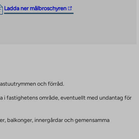
The
Ladda ner målbroschyren
link
takes
you
to
an
external
site.
Link
opens
bastuutrymmen och förråd.
in
ka i fastighetens område, eventuellt med undantag för
a
new
tab
nheter, balkonger, innergårdar och gemensamma