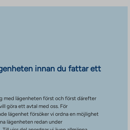
ägenheten innan du fattar ett
g med lägenheten först och först därefter
ll göra ett avtal med oss. För
de lägenhet försöker vi ordna en möjlighet
änna lägenheten redan under
ill viss del anordnar vi även allmänna