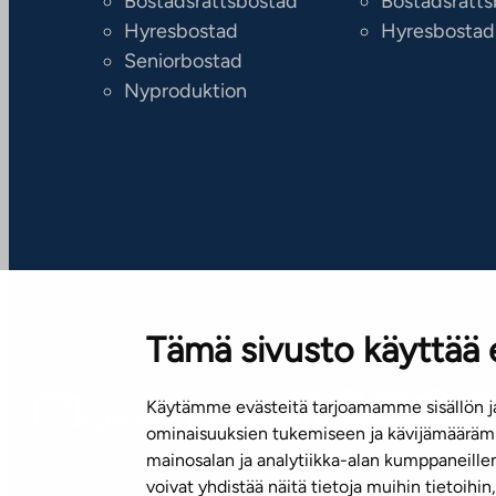
Bostadsrättsbostad
Bostadsrätt
Hyresbostad
Hyresbostad
Seniorbostad
Nyproduktion
Tämä sivusto käyttää 
Käytämme evästeitä tarjoamamme sisällön ja
Nyhetsbrev (på finska)
ominaisuuksien tukemiseen ja kävijämäärämm
mainosalan ja analytiikka-alan kumppaneill
voivat yhdistää näitä tietoja muihin tietoihin, 