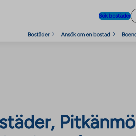
Sök bostäder
Bostäder
Ansök om en bostad
Boen
täder, Pitkänmöl