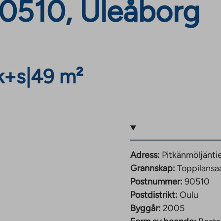
90510, Uleåborg
k+s
|
49 m²
Adress:
Pitkänmöljänti
Grannskap:
Toppilansaa
Postnummer:
90510
Postdistrikt:
Oulu
Byggår:
2005