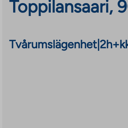
Toppilansaari, 
Tvårumslägenhet
|
2h+k