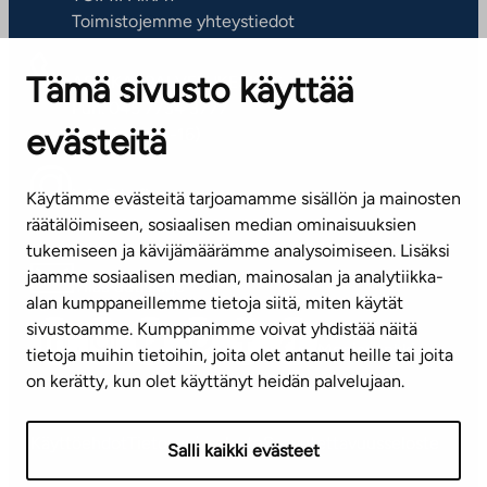
Toimistojemme yhteystiedot
Tämä sivusto käyttää
ASIAKASPALVELUKESKUS
Puh. 045 7734 3777
evästeitä
(arkisin klo 8-16)
info@ta.fi
Käytämme evästeitä tarjoamamme sisällön ja mainosten
räätälöimiseen, sosiaalisen median ominaisuuksien
tukemiseen ja kävijämäärämme analysoimiseen. Lisäksi
jaamme sosiaalisen median, mainosalan ja analytiikka-
Tilaa uutiskirje
alan kumppaneillemme tietoja siitä, miten käytät
sivustoamme. Kumppanimme voivat yhdistää näitä
Mediapankki
tietoja muihin tietoihin, joita olet antanut heille tai joita
on kerätty, kun olet käyttänyt heidän palvelujaan.
Käyttöehdot
Tietosuojaseloste
Saavutettavuusseloste
Salli kaikki evästeet