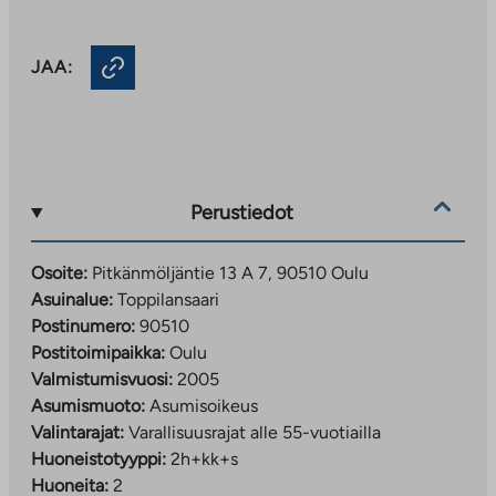
JAA:
Perustiedot
Osoite:
Pitkänmöljäntie 13 A 7, 90510 Oulu
Asuinalue:
Toppilansaari
Postinumero:
90510
Postitoimipaikka:
Oulu
Valmistumisvuosi:
2005
Asumismuoto:
Asumisoikeus
Valintarajat:
Varallisuusrajat alle 55-vuotiailla
Huoneistotyyppi:
2h+kk+s
Huoneita:
2