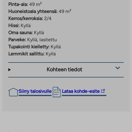
Pinta-ala:
49 m²
Huoneistoala yhteensä:
49 m²
Kerros/kerroksia:
2/4
Hissi:
Kyllä
Oma sauna:
Kyllä
Parveke:
Kyllä, lasitettu
Tupakointi kielletty:
Kyllä
Lemmikit sallittu:
Kyllä
Kohteen tiedot
Linkki
Siirry talosivulle
Lataa kohde-esite
vie
ulkopuoliseen
palveluun.
Linkki
aukeaa