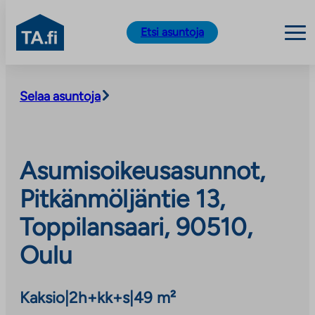
TA.fi
Etsi asuntoja
Siirry
sisältöön
Selaa asuntoja
Asumisoikeusasunnot,
Pitkänmöljäntie 13,
Toppilansaari, 90510,
Oulu
Kaksio
|
2h+kk+s
|
49 m²