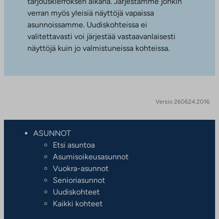
tarjouskierroksen aikana. Järjestämme jonkin
verran myös yleisiä näyttöjä vapaissa
asunnoissamme. Uudiskohteissa ei
valitettavasti voi järjestää vastaavanlaisesti
näyttöjä kuin jo valmistuneissa kohteissa.
Versio 260624.2016
ASUNNOT
Etsi asuntoa
Asumisoikeusasunnot
Vuokra-asunnot
Senioriasunnot
Uudiskohteet
Kaikki kohteet