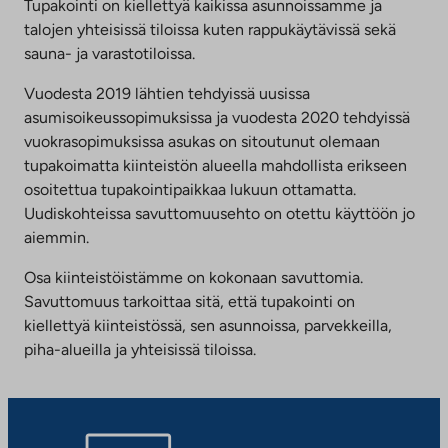
uuteen
Tupakointi on kiellettyä kaikissa asunnoissamme ja
välilehteen
talojen yhteisissä tiloissa kuten rappukäytävissä sekä
sauna- ja varastotiloissa.
Vuodesta 2019 lähtien tehdyissä uusissa
asumisoikeussopimuksissa ja vuodesta 2020 tehdyissä
vuokrasopimuksissa asukas on sitoutunut olemaan
tupakoimatta kiinteistön alueella mahdollista erikseen
osoitettua tupakointipaikkaa lukuun ottamatta.
Uudiskohteissa savuttomuusehto on otettu käyttöön jo
aiemmin.
Osa kiinteistöistämme on kokonaan savuttomia.
Savuttomuus tarkoittaa sitä, että tupakointi on
kiellettyä kiinteistössä, sen asunnoissa, parvekkeilla,
piha-alueilla ja yhteisissä tiloissa.