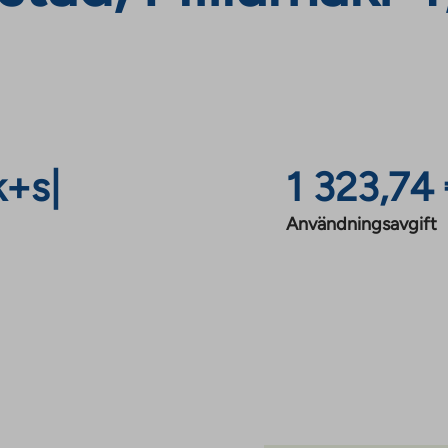
k+s
|
1 323,74
Användningsavgift