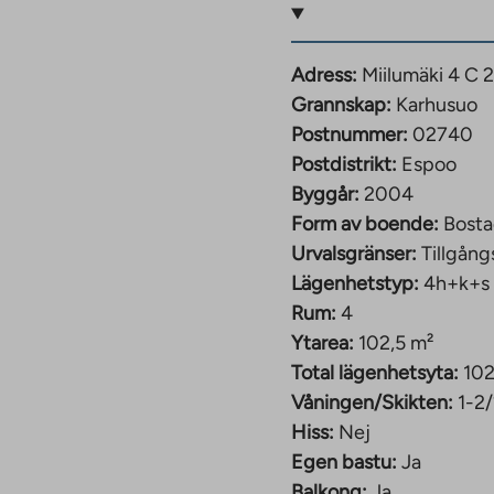
Adress:
Miilumäki 4 C 
 tre radhus (Miilumäki
Grannskap:
Karhusuo
 finns totalt 34
Postnummer:
02740
Postdistrikt:
Espoo
Byggår:
2004
tennsystem, och
Form av boende:
Bosta
ägenheterna har
Urvalsgränser:
Tillgång
projektet har även
Lägenhetstyp:
4h+k+s
plats.
Rum:
4
Ytarea:
102,5 m²
för en parkeringsplats är
Total lägenhetsyta:
102
Våningen/Skikten:
1-2
Hiss:
Nej
Egen bastu:
Ja
 Noux nationalpark.
Balkong:
Ja