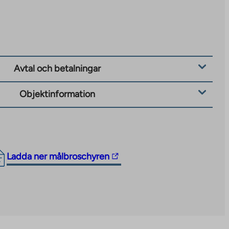
Avtal och betalningar
Objektinformation
The
Ladda ner målbroschyren
link
takes
you
to
an