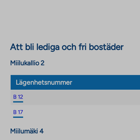
Att bli lediga och fri bostäder
Miilukallio 2
Lägenhetsnummer
B 12
B 17
Miilumäki 4