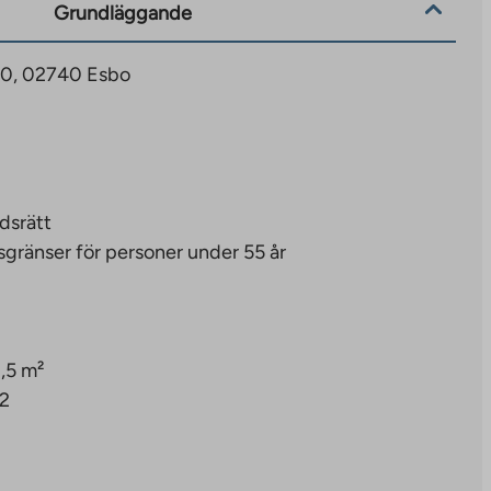
Grundläggande
20, 02740 Esbo
dsrätt
sgränser för personer under 55 år
,5 m²
/2