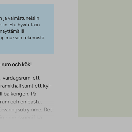
n ja valmistuneisiin
iin. Etu hyvitetään
 näyttämällä
 sopimuksen tekemistä.
a rum och kök!
k, vardagsrum, ett
amikhäll samt ett kyl-
ll balkongen. På
drum och en bastu.
förvaringsutrymme. Det
lägenhetsspecifika
letteras av en egen