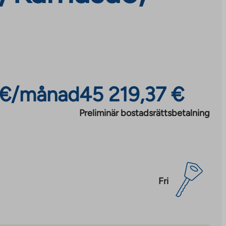
 €/månad
45 219,37 €
Preliminär bostadsrättsbetalning
Fri