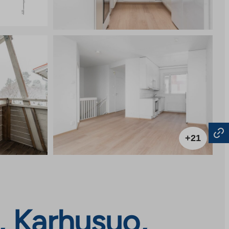
+21
, Karhusuo,