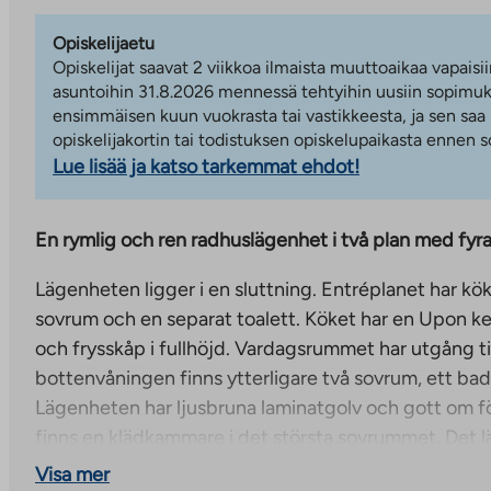
Opiskelijaetu
Opiskelijat saavat 2 viikkoa ilmaista muuttoaikaa vapaisii
asuntoihin 31.8.2026 mennessä tehtyihin uusiin sopimuks
ensimmäisen kuun vuokrasta tai vastikkeesta, ja sen saa
opiskelijakortin tai todistuksen opiskelupaikasta ennen
Lue lisää ja katso tarkemmat ehdot!
En rymlig och ren radhuslägenhet i två plan med fyr
Lägenheten ligger i en sluttning. Entréplanet har kö
sovrum och en separat toalett. Köket har en Upon ker
och frysskåp i fullhöjd. Vardagsrummet har utgång ti
bottenvåningen finns ytterligare två sovrum, ett ba
Lägenheten har ljusbruna laminatgolv och gott om 
finns en klädkammare i det största sovrummet. Det 
kylförrådet ligger precis intill entrén. Det hela komp
Visa mer