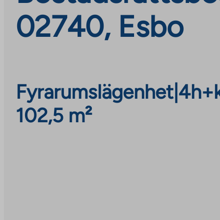
02740, Esbo
Fyrarumslägenhet
|
4h+
102,5 m²