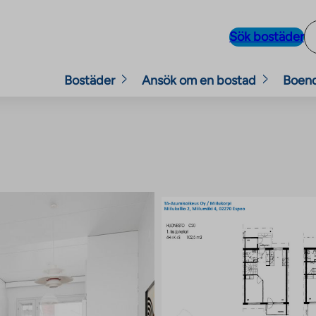
Sök bostäder
Bostäder
Ansök om en bostad
Boen