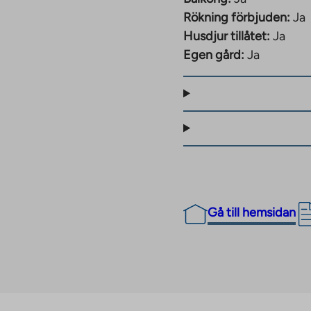
er bort, den
Rökning förbjuden:
Ja
 daghem ligger precis
Husdjur tillåtet:
Ja
meter bort i Bemböle.
Egen gård:
Ja
öjligheter till
Gå till hemsidan