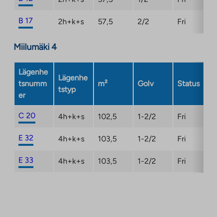
B 17
2h+k+s
57,5
2/2
Fri
Miilumäki 4
Lägenhe
Lägenhe
tsnumm
m²
Golv
Status
tstyp
er
C 20
4h+k+s
102,5
1-2/2
Fri
E 32
4h+k+s
103,5
1-2/2
Fri
E 33
4h+k+s
103,5
1-2/2
Fri