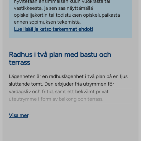
hyvitetään ensimmäisen kuun vuokrasta tai
vastikkeesta, ja sen saa näyttämällä
opiskelijakortin tai todistuksen opiskelupaikasta
ennen sopimuksen tekemistä.
Lue lisää ja katso tarkemmat ehdot!
Radhus i två plan med bastu och
terrass
Lägenheten är en radhuslägenhet i två plan på en ljus
sluttande tomt. Den erbjuder fria utrymmen för
vardagsliv och fritid, samt ett bekvämt privat
uteutrymme i form av balkong och terrass.
Entréplanet har ett ljust kök med gott om
Visa mer
skåputrymme. På samma våningsplan finns också ett
rymligt sovrum, en separat toalett och ett vardagsrum
med direkt tillgång till balkongen. Balkongen ger mer