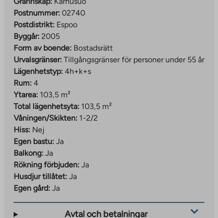
Grannskap:
Karhusuo
Postnummer:
02740
Postdistrikt:
Espoo
Byggår:
2005
Form av boende:
Bostadsrätt
Urvalsgränser:
Tillgångsgränser för personer under 55 år
Lägenhetstyp:
4h+k+s
Rum:
4
Ytarea:
103,5 m²
Total lägenhetsyta:
103,5 m²
Våningen/Skikten:
1-2/2
Hiss:
Nej
Egen bastu:
Ja
Balkong:
Ja
Rökning förbjuden:
Ja
Husdjur tillåtet:
Ja
Egen gård:
Ja
Avtal och betalningar