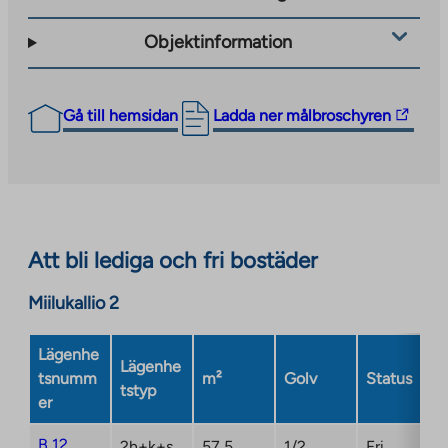
Objektinformation
The
Gå till hemsidan
Ladda ner målbroschyren
link
takes
you
to
an
Att bli lediga och fri bostäder
external
site.
Miilukallio 2
Link
opens
Lägenhe
in
Lägenhe
tsnumm
m²
Golv
Status
a
tstyp
er
new
tab
B 12
2h+k+s
57,5
1/2
Fri