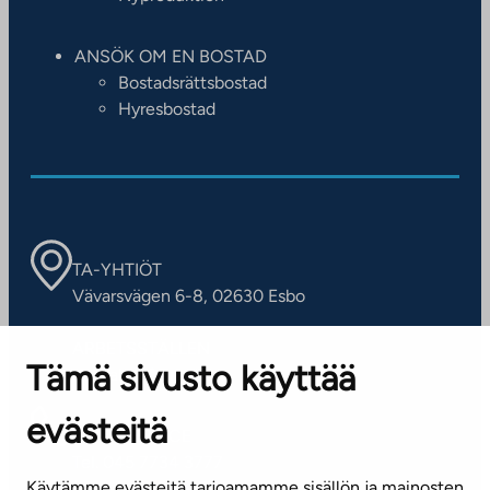
ANSÖK OM EN BOSTAD
Bostadsrättsbostad
Hyresbostad
TA-YHTIÖT
Vävarsvägen 6-8, 02630 Esbo
ARBETSSTÄLLEN
Tämä sivusto käyttää
Kontaktinformation
evästeitä
KUNDSERVICE
Tel. 045 7734 3777
Käytämme evästeitä tarjoamamme sisällön ja mainosten
(vardagar kl. 8–16)