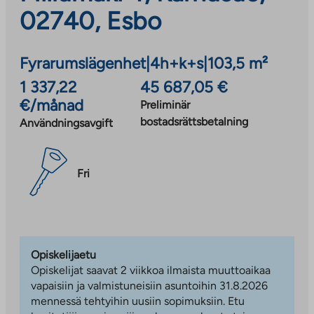
02740, Esbo
Fyrarumslägenhet
|
4h+k+s
|
103,5 m²
1 337,22
45 687,05 €
€/månad
Preliminär
bostadsrättsbetalning
Användningsavgift
Fri
Opiskelijaetu
Opiskelijat saavat 2 viikkoa ilmaista muuttoaikaa
vapaisiin ja valmistuneisiin asuntoihin 31.8.2026
mennessä tehtyihin uusiin sopimuksiin. Etu