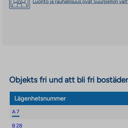
Luonto ja rauhallisuus ovat Suurpellon val
site
Objekts fri und att bli fri bostäder
Lägenhetsnummer
A 7
B 28