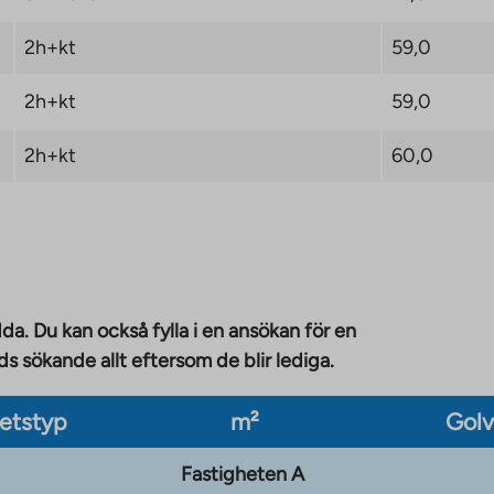
2h+kt
59,0
2h+kt
59,0
2h+kt
60,0
da. Du kan också fylla i en ansökan för en
 sökande allt eftersom de blir lediga.
etstyp
m²
Gol
Fastigheten A