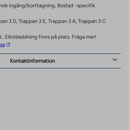
isk ingång/borttagning, Bostad -specifik
pan 3 D, Trappan 3 E, Trappan 3 A, Trappan 3 C
t..
Elbilsladdning finns på plats. Fråga mer!
The
isa
link
takes
Kontaktinformation
you
to
an
external
site.
Link
opens
in