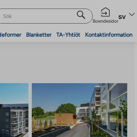
SV
Boendesidor
deformer
Blanketter
TA-Yhtiöt
Kontaktinformation