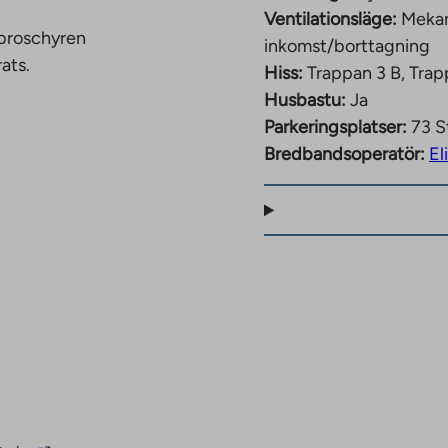
Ventilationsläge:
Mekan
 broschyren
inkomst/borttagning
ats.
Hiss:
Trappan 3 B, Trap
Husbastu:
Ja
Parkeringsplatser:
73 S
Bredbandsoperatör:
El