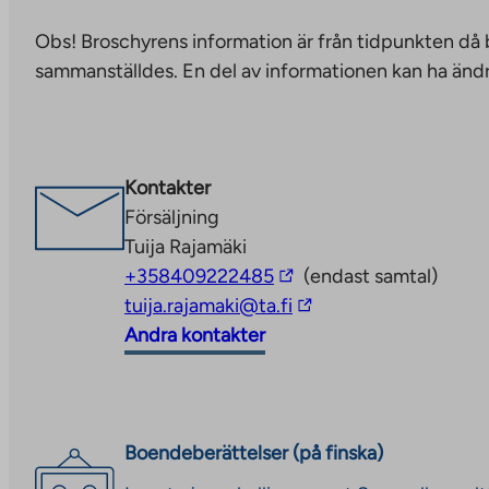
takes
Obs! Broschyrens information är från tidpunkten då
you
sammanställdes. En del av informationen kan ha ändr
to
an
external
site.
Kontakter
Link
Försäljning
opens
Tuija Rajamäki
in
The
+358409222485
(endast samtal)
a
link
The
tuija.rajamaki@ta.fi
new
takes
link
Andra kontakter
tab
you
takes
to
you
an
to
external
an
Boendeberättelser (på finska)
site
external