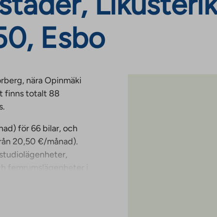
täder, Likusterik
50, Esbo
torberg, nära Opinmäki
 finns totalt 88
s.
d) för 66 bilar, och
från 20,50 €/månad).
 studiolägenheter,
ch femrumslägenheter i
diga gemensamma
åde samt tvätt- och
husutrustning och