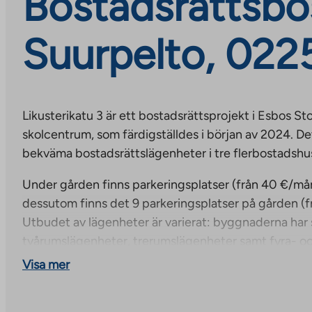
Bostadsrättsbos
Suurpelto, 022
Likusterikatu 3 är ett bostadsrättsprojekt i Esbos S
skolcentrum, som färdigställdes i början av 2024. Det
bekväma bostadsrättslägenheter i tre flerbostadshu
Under gården finns parkeringsplatser (från 40 €/måna
dessutom finns det 9 parkeringsplatser på gården (
Utbudet av lägenheter är varierat: byggnaderna har
tvårumslägenheter, trerumslägenheter samt fyra- o
olika storlekar. De boende har tillgång till mångsi
Visa mer
utrymmen som två bastuavdelningar, ett boendeomr
torkrum. Förvaringsutrymme finns i förråd för utom