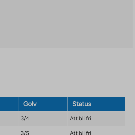
a
new
tab
Golv
Status
3/4
Att bli fri
3/5
Att bli fri