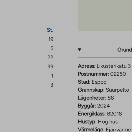
 grundhastighet på 50
St.
ekvämt beläget mitt i
19
lparken, vars
5
Grund
 Du kan nå olika delar
22
Adress:
Likusterikatu 3
39
s, flera daghem och
Postnummer:
02250
1
skola och en
Stad:
Espoo
3
tt mångsidigt
Grannskap:
Suurpelto
 och en idrottshall.
Lägenheter:
88
igger också en kort
Byggår:
2024
mena och Tapiola.
Energiklass:
B2018
Hustyp:
Hög hus
Värmeläge:
Fjärrvärme