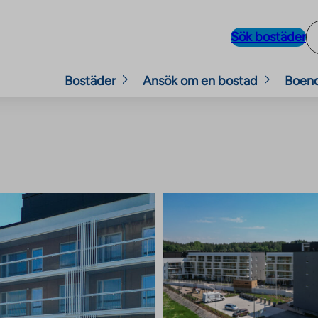
Sök bostäder
Bostäder
Ansök om en bostad
Boen