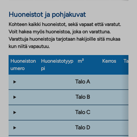
Huoneistot ja pohjakuvat
Kohteen kaikki huoneistot, sekä vapaat että varatut.
Voit hakea myös huoneistoa, joka on varattuna.
Varattuja huoneistoja tarjotaan hakijoille sitä mukaa
kun niitä vapautuu.
Huoneiston
Huoneistotyyp
m²
Kerros
Taloty
umero
pi
Talo A
Talo B
Talo C
Talo D