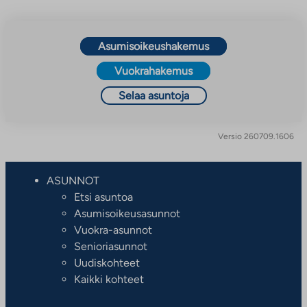
Asumisoikeushakemus
Vuokrahakemus
Selaa asuntoja
Versio 260709.1606
ASUNNOT
Etsi asuntoa
Asumisoikeusasunnot
Vuokra-asunnot
Senioriasunnot
Uudiskohteet
Kaikki kohteet