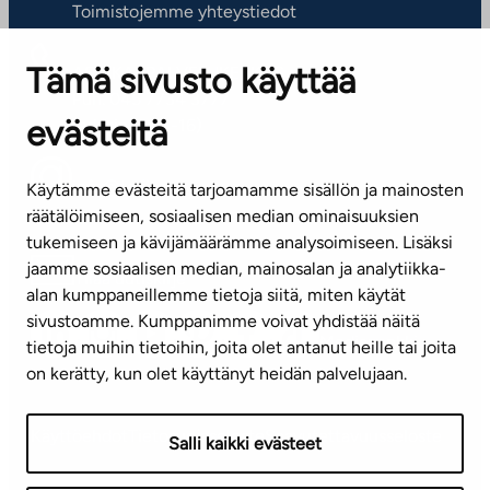
Toimistojemme yhteystiedot
Tämä sivusto käyttää
ASIAKASPALVELUKESKUS
Puh. 045 7734 3777
evästeitä
(arkisin klo 8-16)
info@ta.fi
Käytämme evästeitä tarjoamamme sisällön ja mainosten
räätälöimiseen, sosiaalisen median ominaisuuksien
tukemiseen ja kävijämäärämme analysoimiseen. Lisäksi
jaamme sosiaalisen median, mainosalan ja analytiikka-
Tilaa uutiskirje
alan kumppaneillemme tietoja siitä, miten käytät
sivustoamme. Kumppanimme voivat yhdistää näitä
Mediapankki
tietoja muihin tietoihin, joita olet antanut heille tai joita
on kerätty, kun olet käyttänyt heidän palvelujaan.
Käyttöehdot
Tietosuojaseloste
Saavutettavuusseloste
Salli kaikki evästeet