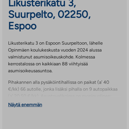
Likusterikatu 3,
Suurpelto, 02250,
Espoo
Likusterikatu 3 on Espoon Suurpeltoon, lähelle
Opinmäen koulukeskusta vuoden 2024 alussa
valmistunut asumisoikeuskohde. Kolmessa
kerrostalossa on kaikkiaan 88 viihtyisää
asumisoikeusasuntoa.
Pihakannen alla pysäköintihallissa on paikat (a’ 40
€/kk) 66 autolle, jonka lisäksi pihalla on 9 autopaikkaa
(a’ 20,50 €/kk). Asuntovalikoima on monipuolinen:
taloissa on erikokoisia yksiöitä, kaksioita, kolmioita sekä
Näytä enemmän
neljän ja viiden huoneen asuntoja. Asukkaiden käytössä
on monipuoliset yhteistilat kuten kaksi saunaosastoa,
asukastila sekä pesula ja kuivaushuoneet. Säilytystilaa