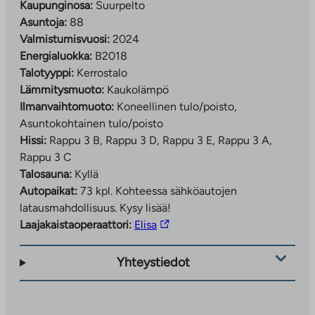
Kaupunginosa:
Suurpelto
Asuntoja:
88
Valmistumisvuosi:
2024
Energialuokka:
B2018
Talotyyppi:
Kerrostalo
Lämmitysmuoto:
Kaukolämpö
Ilmanvaihtomuoto:
Koneellinen tulo/poisto,
Asuntokohtainen tulo/poisto
Hissi:
Rappu 3 B, Rappu 3 D, Rappu 3 E, Rappu 3 A,
Rappu 3 C
Talosauna:
Kyllä
Autopaikat:
73 kpl.
Kohteessa sähköautojen
latausmahdollisuus. Kysy lisää!
Linkki
Laajakaistaoperaattori:
Elisa
vie
ulkopuoliseen
Yhteystiedot
palveluun.
Linkki
aukeaa