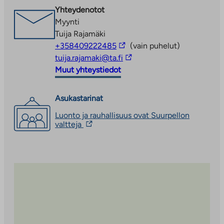
ajomatka esimerkiksi Matinkylän Ison Omenan sekä
uuteen
Yhteydenotot
Tapiolan kauppoihin ja palveluihin.
välilehteen
Myynti
Tuija Rajamäki
Linkki
+358409222485
(vain puhelut)
vie
Linkki
tuija.rajamaki@ta.fi
ulkopuoliseen
vie
Muut yhteystiedot
palveluun
ulkopuoliseen
palveluun
Asukastarinat
Luonto ja rauhallisuus ovat Suurpellon
Linkki
valtteja
vie
ulkopuoliseen
palveluun.
Linkki
aukeaa
uuteen
välilehteen