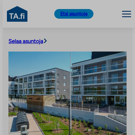
TA.fi
Etsi asuntoja
Siirry
sisältöön
Selaa asuntoja