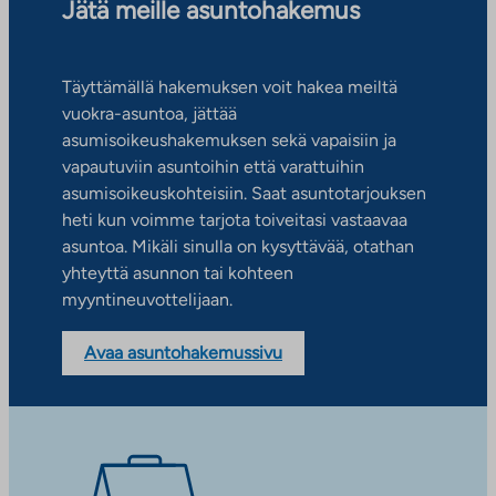
Jätä meille asuntohakemus
Täyttämällä hakemuksen voit hakea meiltä
vuokra-asuntoa, jättää
asumisoikeushakemuksen sekä vapaisiin ja
vapautuviin asuntoihin että varattuihin
asumisoikeuskohteisiin. Saat asuntotarjouksen
heti kun voimme tarjota toiveitasi vastaavaa
asuntoa. Mikäli sinulla on kysyttävää, otathan
yhteyttä asunnon tai kohteen
myyntineuvottelijaan.
Avaa asuntohakemussivu