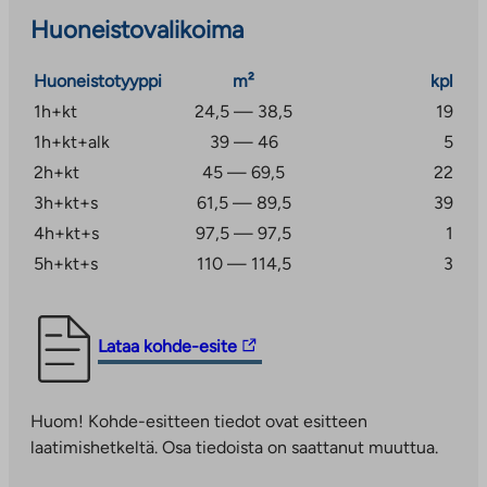
on ulkoiluväline- ja lastenvaunuvarastoissa sekä
Huoneistovalikoima
huoneistokohtaisissa irtaimistovarastoissa.
Kohteessa on Elisan kiinteistölaajakaista, jonka
Huoneistotyyppi
m²
kpl
perusnopeus 50 Mbit/s kuuluu vastikkeeseen.
1h+kt
24,5 — 38,5
19
1h+kt+alk
39 — 46
5
Kehittyvä Suurpellon asuinalue sijoittuu kätevästi
keskelle Espoota, Kehä II:n tuntumaan. Suurpellon
2h+kt
45 — 69,5
22
länsipuolella on Keskuspuisto, jonka metsämaisemissa
3h+kt+s
61,5 — 89,5
39
on erinomaiset ulkoilumahdollisuudet. Eri puolille
4h+kt+s
97,5 — 97,5
1
Espoota tai Helsinkiin pääsee omalla autolla tai julkisilla
5h+kt+s
110 — 114,5
3
kulkuvälineillä.
Perheystävällisessä Suurpellossa on kävelyetäisyydellä
muun muassa leikkipuisto, useita päiväkoteja sekä
Linkki
Lataa kohde-esite
Opinmäen oppimiskeskus, jossa on suomenkielinen
vie
peruskoulu ja kansainvälinen koulu. Opinmäki toimii
ulkopuoliseen
Huom! Kohde-esitteen tiedot ovat esitteen
myös monipuolisena vapaa-ajan keskuksena, jossa on
palveluun.
laatimishetkeltä. Osa tiedoista on saattanut muuttua.
mm. nuorisotilat, kirjasto ja liikuntahalli. Suurpellossa
Linkki
on myös oma kauppakeskus. Alueelta on myös lyhyt
aukeaa