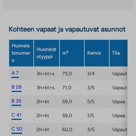
uuteen
välilehteen
Kohteen vapaat ja vapautuvat asunnot
Huoneis
Huoneist
tonumer
m²
Kerros
Tila
otyyppi
o
A 7
3h+kt+s
75,0
3/4
Vapautuma
B 28
3h+kt+s
71,0
3/5
Vapautuma
B 35
2h+kt
59,0
5/5
Vapaa
C 41
2h+kt
59,0
1/5
Vapaa
C 50
2h+kt
60,0
3/5
Vapautuma