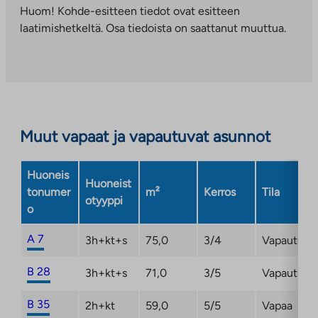
ulkopuoliseen
Huom! Kohde-esitteen tiedot ovat esitteen
palveluun.
laatimishetkeltä. Osa tiedoista on saattanut muuttua.
Linkki
aukeaa
uuteen
välilehteen
Muut vapaat ja vapautuvat asunnot
Huoneis
Huoneist
tonumer
m²
Kerros
Tila
otyyppi
o
A 7
3h+kt+s
75,0
3/4
Vapautuma
B 28
3h+kt+s
71,0
3/5
Vapautuma
B 35
2h+kt
59,0
5/5
Vapaa