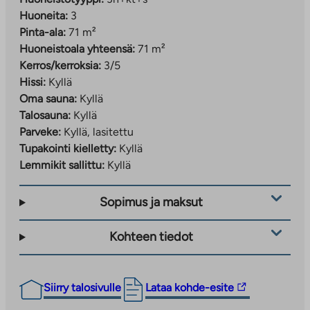
ajomatka esimerkiksi Matinkylän Ison Omenan sekä
Huoneita:
3
Tapiolan kauppoihin ja palveluihin.
Pinta-ala:
71 m²
Huoneistoala yhteensä:
71 m²
Kerros/kerroksia:
3/5
Hissi:
Kyllä
Oma sauna:
Kyllä
Talosauna:
Kyllä
Parveke:
Kyllä, lasitettu
Tupakointi kielletty:
Kyllä
Lemmikit sallittu:
Kyllä
Sopimus ja maksut
Kohteen tiedot
Linkki
Siirry talosivulle
Lataa kohde-esite
vie