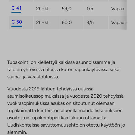
C 41
2h+kt
59,0
1/5
Vapaa
C 50
2h+kt
60,0
3/5
Vapautuma
Tupakointi on kiellettyä kaikissa asunnoissamme ja
talojen yhteisissä tiloissa kuten rappukäytävissä sekä
sauna- ja varastotiloissa.
Vuodesta 2019 lähtien tehdyissä uusissa
asumisoikeussopimuksissa ja vuodesta 2020 tehdyissä
vuokrasopimuksissa asukas on sitoutunut olemaan
tupakoimatta kiinteistön alueella mahdollista erikseen
osoitettua tupakointipaikkaa lukuun ottamatta.
Uudiskohteissa savuttomuusehto on otettu käyttöön jo
aiemmin.