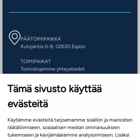
PÄÄTOIMIPAIKKA
Kutojantie 6-8, 02630 Espoo
TOIMIPAIKAT
Toimistojemme yhteystiedot
Tämä sivusto käyttää
ASIAKASPALVELUKESKUS
Puh. 045 7734 3777
evästeitä
(arkisin klo 8-16)
info@ta.fi
Käytämme evästeitä tarjoamamme sisällön ja mainosten
räätälöimiseen, sosiaalisen median ominaisuuksien
tukemiseen ja kävijämäärämme analysoimiseen. Lisäksi