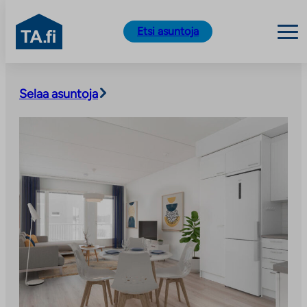
TA.fi
Etsi asuntoja
Siirry
sisältöön
Selaa asuntoja