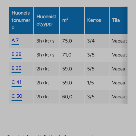
Huoneis
Huoneist
tonumer
m²
Kerros
Tila
otyyppi
o
A 7
3h+kt+s
75,0
3/4
Vapautuma
B 28
3h+kt+s
71,0
3/5
Vapautuma
B 35
2h+kt
59,0
5/5
Vapaa
C 41
2h+kt
59,0
1/5
Vapaa
C 50
2h+kt
60,0
3/5
Vapautuma