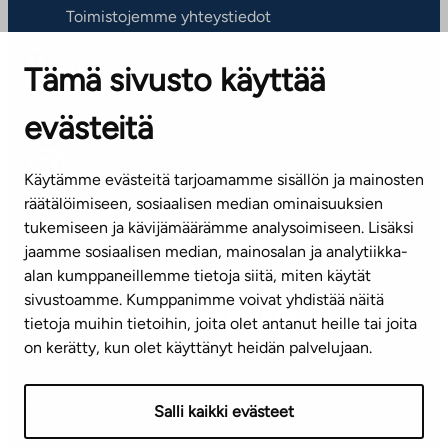
Toimistojemme yhteystiedot
Tämä sivusto käyttää
ASIAKASPALVELUKESKUS
Puh. 045 7734 3777
evästeitä
(arkisin klo 8-16)
info@ta.fi
Käytämme evästeitä tarjoamamme sisällön ja mainosten
räätälöimiseen, sosiaalisen median ominaisuuksien
tukemiseen ja kävijämäärämme analysoimiseen. Lisäksi
jaamme sosiaalisen median, mainosalan ja analytiikka-
Tilaa uutiskirje
alan kumppaneillemme tietoja siitä, miten käytät
sivustoamme. Kumppanimme voivat yhdistää näitä
Mediapankki
tietoja muihin tietoihin, joita olet antanut heille tai joita
on kerätty, kun olet käyttänyt heidän palvelujaan.
Käyttöehdot
Tietosuojaseloste
Saavutettavuusseloste
Salli kaikki evästeet