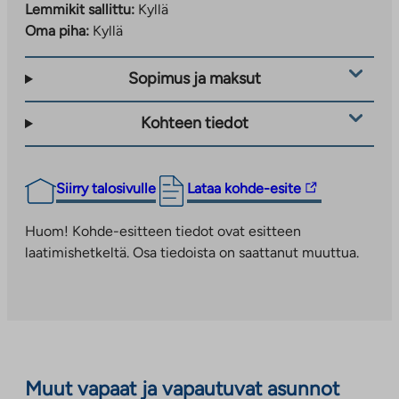
Lemmikit sallittu:
Kyllä
Oma piha:
Kyllä
Sopimus ja maksut
Kohteen tiedot
Linkki
Siirry talosivulle
Lataa kohde-esite
vie
ulkopuoliseen
Huom! Kohde-esitteen tiedot ovat esitteen
palveluun.
laatimishetkeltä. Osa tiedoista on saattanut muuttua.
Linkki
aukeaa
uuteen
välilehteen
Muut vapaat ja vapautuvat asunnot