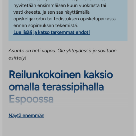
hyvitetään ensimmäisen kuun vuokrasta tai
vastikkeesta, ja sen saa näyttämällä
opiskelijakortin tai todistuksen opiskelupaikasta
ennen sopimuksen tekemistä.
Lue lisää ja katso tarkemmat ehdot!
Asunto on heti vapaa. Ole yhteydessä ja sovitaan
esittely!
Reilunkokoinen kaksio
omalla terassipihalla
Espoossa
Näytä enemmän
Tässä 59 m²:n asumisoikeuskodissa on toimiva
pohjaratkaisu ja mukavasti tilaa arkeen. Asunto sijaitsee
pohjakerroksessa, mikä tekee kulkemisesta sujuvaa ja