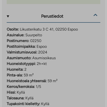
muun muassa leikkipuisto, useita päiväkoteja sekä
Opinmäen oppimiskeskus, jossa on suomenkielinen
peruskoulu ja kansainvälinen koulu. Opinmäki toimii
Perustiedot
myös monipuolisena vapaa-ajan keskuksena, jossa on
mm. nuorisotilat, kirjasto ja liikuntahalli. Suurpellossa
Osoite:
Likusterikatu 3 C 41, 02250 Espoo
on myös oma kauppakeskus. Alueelta on myös lyhyt
Asuinalue:
Suurpelto
ajomatka esimerkiksi Matinkylän Ison Omenan sekä
Postinumero:
02250
Tapiolan kauppoihin ja palveluihin.
Postitoimipaikka:
Espoo
Valmistumisvuosi:
2024
Asumismuoto:
Asumisoikeus
Huoneistotyyppi:
2h+kt
Huoneita:
2
Pinta-ala:
59 m²
Huoneistoala yhteensä:
59 m²
Kerros/kerroksia:
1/5
Hissi:
Kyllä
Talosauna:
Kyllä
Tupakointi kielletty:
Kyllä