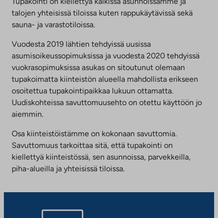
Tupakointi on kiellettyä kaikissa asunnoissamme ja
talojen yhteisissä tiloissa kuten rappukäytävissä sekä
sauna- ja varastotiloissa.
Vuodesta 2019 lähtien tehdyissä uusissa
asumisoikeussopimuksissa ja vuodesta 2020 tehdyissä
vuokrasopimuksissa asukas on sitoutunut olemaan
tupakoimatta kiinteistön alueella mahdollista erikseen
osoitettua tupakointipaikkaa lukuun ottamatta.
Uudiskohteissa savuttomuusehto on otettu käyttöön jo
aiemmin.
Osa kiinteistöistämme on kokonaan savuttomia.
Savuttomuus tarkoittaa sitä, että tupakointi on
kiellettyä kiinteistössä, sen asunnoissa, parvekkeilla,
piha-alueilla ja yhteisissä tiloissa.