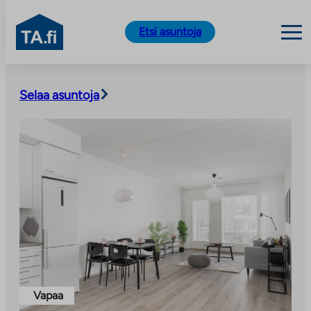
TA.fi
Etsi asuntoja
Siirry
sisältöön
Selaa asuntoja
Vapaa