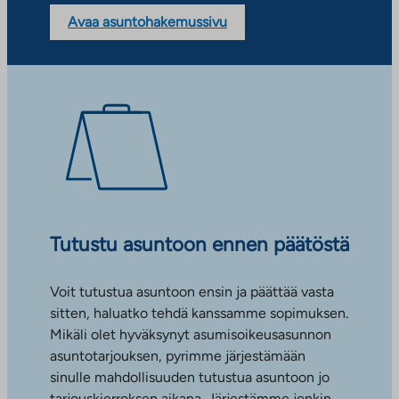
Avaa asuntohakemussivu
Tutustu asuntoon ennen päätöstä
Voit tutustua asuntoon ensin ja päättää vasta
sitten, haluatko tehdä kanssamme sopimuksen.
Mikäli olet hyväksynyt asumisoikeusasunnon
asuntotarjouksen, pyrimme järjestämään
sinulle mahdollisuuden tutustua asuntoon jo
tarjouskierroksen aikana. Järjestämme jonkin