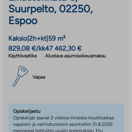
Suurpelto, 02250,
Espoo
Kaksio
|
2h+kt
|
59 m²
829,08 €/kk
47 462,30 €
Käyttövastike
Alustava asumisoikeusmaksu
Vapaa
Opiskelijaetu
Opiskelijat saavat 2 viikkoa ilmaista muuttoaikaa
vapaisiin ja valmistuneisiin asuntoihin 31.8.2026
mennessä tehtyihin uusiin sopimuksiin. Etu