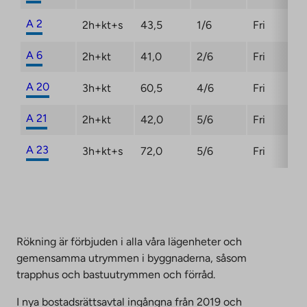
A 2
2h+kt+s
43,5
1/6
Fri
A 6
2h+kt
41,0
2/6
Fri
A 20
3h+kt
60,5
4/6
Fri
A 21
2h+kt
42,0
5/6
Fri
A 23
3h+kt+s
72,0
5/6
Fri
Rökning är förbjuden i alla våra lägenheter och
gemensamma utrymmen i byggnaderna, såsom
trapphus och bastuutrymmen och förråd.
I nya bostadsrättsavtal ingångna från 2019 och