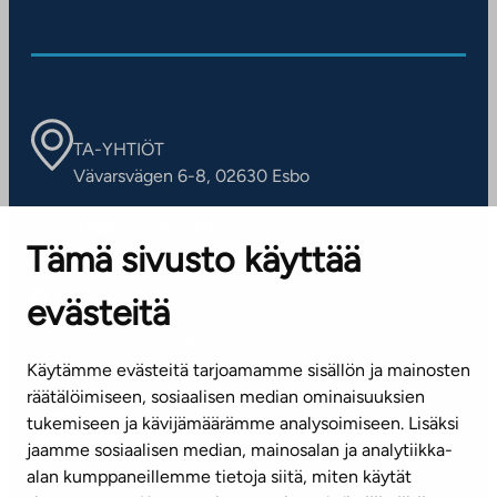
TA-YHTIÖT
Vävarsvägen 6-8, 02630 Esbo
ARBETSSTÄLLEN
Tämä sivusto käyttää
Kontaktinformation
evästeitä
KUNDSERVICE
Tel. 045 7734 3777
Käytämme evästeitä tarjoamamme sisällön ja mainosten
(vardagar kl. 8–16)
räätälöimiseen, sosiaalisen median ominaisuuksien
tukemiseen ja kävijämäärämme analysoimiseen. Lisäksi
info@ta.fi
jaamme sosiaalisen median, mainosalan ja analytiikka-
alan kumppaneillemme tietoja siitä, miten käytät