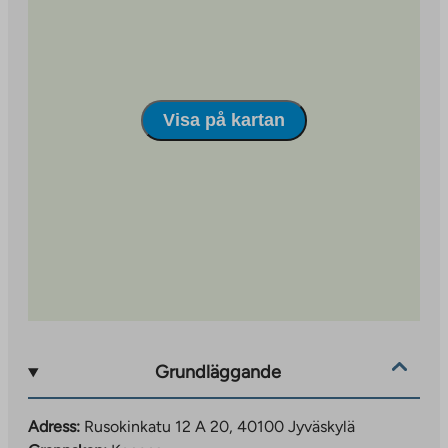
gemensam parkeringsplats i Kangasområdet, som
förvaltas av Jyväs-Parkki Oy. Rekreationsområden,
lekplatser och avfallslösningar har också
implementerats som centraliserade, delade lösningar
som betjänar hela området. Du kan läsa mer om
Visa på kartan
Kangas-området på https://www.jyvaskyla.fi/kangas.
Grundläggande
Adress:
Rusokinkatu 12 A 20, 40100 Jyväskylä