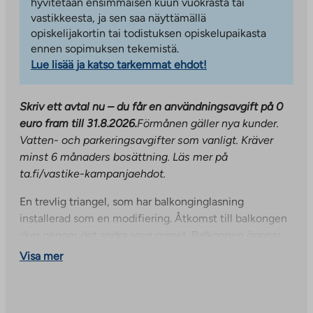
hyvitetään ensimmäisen kuun vuokrasta tai
vastikkeesta, ja sen saa näyttämällä
opiskelijakortin tai todistuksen opiskelupaikasta
ennen sopimuksen tekemistä.
Lue lisää ja katso tarkemmat ehdot!
Skriv ett avtal nu – du får en användningsavgift på 0
euro fram till 31.8.2026.
Förmånen gäller nya kunder.
Vatten- och parkeringsavgifter som vanligt. Kräver
minst 6 månaders bosättning. Läs mer på
ta.fi/vastike-kampanjaehdot.
En trevlig triangel, som har balkonginglasning
installerad som en modifiering. Åtkomst till balkongen
sker genom det andra sovrummet. Balkongen öppnar
sig mot söder. Lägenheten har gott om
Visa mer
förvaringsutrymme tack vare två klädkammare. Köket
och vardagsrummet är ett rymligt, enhetligt utrymme
där det är trevligt att tillbringa tid.