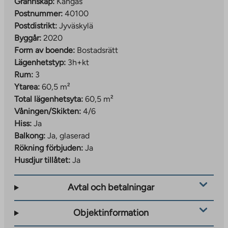
Grannskap:
Kangas
Postnummer:
40100
Postdistrikt:
Jyväskylä
Byggår:
2020
Form av boende:
Bostadsrätt
Lägenhetstyp:
3h+kt
Rum:
3
Ytarea:
60,5 m²
Total lägenhetsyta:
60,5 m²
Våningen/Skikten:
4/6
Hiss:
Ja
Balkong:
Ja, glaserad
Rökning förbjuden:
Ja
Husdjur tillåtet:
Ja
Avtal och betalningar
Objektinformation