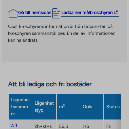
The
Gå till hemsidan
Ladda ner målbroschyren
link
takes
Obs! Broschyrens information är från tidpunkten då
you
broschyren sammanställdes. En del av informationen
to
kan ha ändrats.
an
external
site.
Link
opens
in
Att bli lediga och fri bostäder
a
new
Lägenhe
tab
Lägenhet
tsnumm
m²
Golv
Status
styp
er
A 1
2h+kt+s
56,5
1/6
Fri