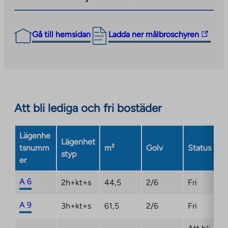
The
Gå till hemsidan
Ladda ner målbroschyren
link
takes
you
to
an
Att bli lediga och fri bostäder
external
site.
Link
Lägenhe
Lägenhet
opens
tsnumm
m²
Golv
Status
styp
in
er
a
new
A 6
2h+kt+s
44,5
2/6
Fri
tab
A 9
3h+kt+s
61,5
2/6
Fri