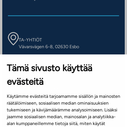
TA-YHTIÖT
Vävarsvägen 6-8, 02630 Esbo
ARBETSSTÄLLEN
Tämä sivusto käyttää
Kontaktinformation
evästeitä
KUNDSERVICE
Tel. 045 7734 3777
Käytämme evästeitä tarjoamamme sisällön ja mainosten
(vardagar kl. 8–16)
räätälöimiseen, sosiaalisen median ominaisuuksien
tukemiseen ja kävijämäärämme analysoimiseen. Lisäksi
info@ta.fi
jaamme sosiaalisen median, mainosalan ja analytiikka-
alan kumppaneillemme tietoja siitä, miten käytät