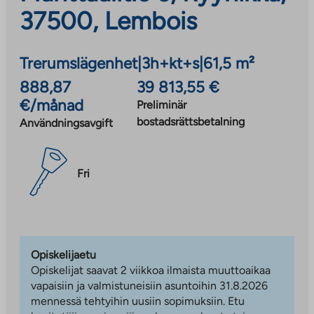
37500, Lembois
Trerumslägenhet
|
3h+kt+s
|
61,5 m²
888,87
39 813,55 €
€/månad
Preliminär
bostadsrättsbetalning
Användningsavgift
Fri
Opiskelijaetu
Opiskelijat saavat 2 viikkoa ilmaista muuttoaikaa
vapaisiin ja valmistuneisiin asuntoihin 31.8.2026
mennessä tehtyihin uusiin sopimuksiin. Etu