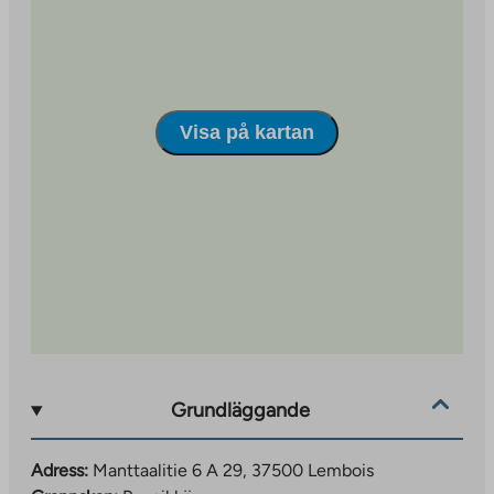
med buss, tåg eller egen bil. Lempäälä tågstation ligger
mycket nära platsen.
Visa på kartan
Grundläggande
Adress:
Manttaalitie 6 A 29, 37500 Lembois