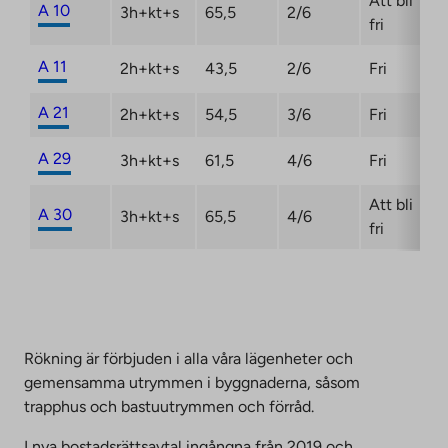
Att bli
A 10
3h+kt+s
65,5
2/6
fri
A 11
2h+kt+s
43,5
2/6
Fri
A 21
2h+kt+s
54,5
3/6
Fri
A 29
3h+kt+s
61,5
4/6
Fri
Att bli
A 30
3h+kt+s
65,5
4/6
fri
Rökning är förbjuden i alla våra lägenheter och
gemensamma utrymmen i byggnaderna, såsom
trapphus och bastuutrymmen och förråd.
I nya bostadsrättsavtal ingångna från 2019 och