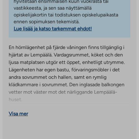
hyvitetään ensimmäisen kuun vuokrasta tai
vastikkeesta, ja sen saa näyttämällä
opiskelijakortin tai todistuksen opiskelupaikasta
ennen sopimuksen tekemistä.
Lue lisää ja katso tarkemmat ehdot!
En hörnlägenhet på fjärde våningen finns tillgänglig i
hjärtat av Lempäälä. Vardagsrummet, köket och den
ljusa matplatsen utgör ett öppet, enhetligt utrymme.
Lägenheten har egen bastu, förvaringsmöbler i det
andra sovrummet och hallen, samt en rymlig
klädkammare i sovrummet. Den inglasade balkongen
vetter mot väster mot det närliggande Lempäälä-
huset.
Lägenheten är tillgänglig omgående. Kontakta oss så
Visa mer
kan vi ordna en visning!
Bostadsbyggnaden har tvättstuga, torkrum och