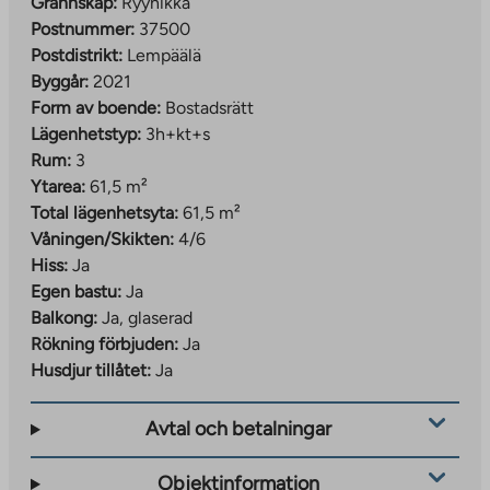
Grannskap:
Ryynikkä
Postnummer:
37500
Postdistrikt:
Lempäälä
Byggår:
2021
Form av boende:
Bostadsrätt
Lägenhetstyp:
3h+kt+s
Rum:
3
Ytarea:
61,5 m²
Total lägenhetsyta:
61,5 m²
Våningen/Skikten:
4/6
Hiss:
Ja
Egen bastu:
Ja
Balkong:
Ja, glaserad
Rökning förbjuden:
Ja
Husdjur tillåtet:
Ja
Avtal och betalningar
Objektinformation