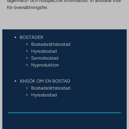
lägenhets- och husspecifik information. Vi ansvarar inte
för översättningsfel.
BOSTÄDER
Bostadsrättsbostad
Hyresbostad
Seniorbostad
Nyproduktion
ANSÖK OM EN BOSTAD
Bostadsrättsbostad
Hyresbostad