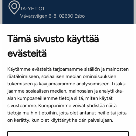
TA-YHTIÖT
Vävarsvägen 6-8, 02630 Esbo
ARBETSSTÄLLEN
Tämä sivusto käyttää
Kontaktinformation
evästeitä
KUNDSERVICE
Tel. 045 7734 3777
Käytämme evästeitä tarjoamamme sisällön ja mainosten
(vardagar kl. 8–16)
räätälöimiseen, sosiaalisen median ominaisuuksien
tukemiseen ja kävijämäärämme analysoimiseen. Lisäksi
info@ta.fi
jaamme sosiaalisen median, mainosalan ja analytiikka-
alan kumppaneillemme tietoja siitä, miten käytät
sivustoamme. Kumppanimme voivat yhdistää näitä
Nyhetsbrev (på finska)
tietoja muihin tietoihin, joita olet antanut heille tai joita
on kerätty, kun olet käyttänyt heidän palvelujaan.