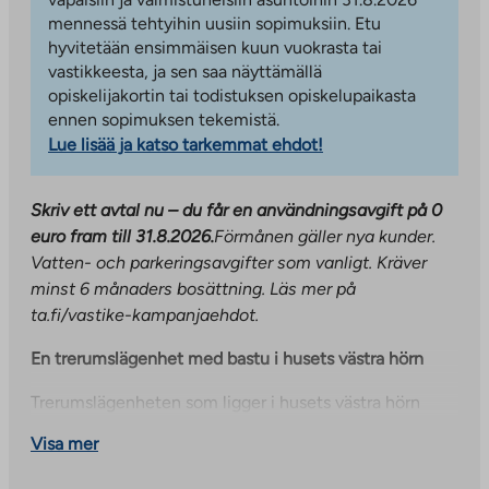
mennessä tehtyihin uusiin sopimuksiin. Etu
hyvitetään ensimmäisen kuun vuokrasta tai
vastikkeesta, ja sen saa näyttämällä
opiskelijakortin tai todistuksen opiskelupaikasta
ennen sopimuksen tekemistä.
Lue lisää ja katso tarkemmat ehdot!
Skriv ett avtal nu – du får en användningsavgift på 0
euro fram till 31.8.2026.
Förmånen gäller nya kunder.
Vatten- och parkeringsavgifter som vanligt. Kräver
minst 6 månaders bosättning. Läs mer på
ta.fi/vastike-kampanjaehdot.
En trerumslägenhet med bastu i husets västra hörn
Trerumslägenheten som ligger i husets västra hörn
erbjuder bekvämt och funktionellt boende. Bostadens
Visa mer
absoluta styrkor är det rymliga vardagsrummet och det
separata köket, vilket skapar en tydlig och praktisk