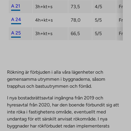
A 21
3h+kt+s
73,5
4/5
Fri
A 24
4h+kt+s
78,0
5/5
Fri
A 25
3h+kt+s
66,5
5/5
Fri
Rökning är förbjuden i alla våra lägenheter och
gemensamma utrymmen i byggnaderna, såsom
trapphus och bastuutrymmen och förråd.
I nya bostadsrättsavtal ingångna från 2019 och
hyresavtal från 2020, har den boende förbundit sig att
inte röka i fastighetens område, eventuellt med
undantag för ett särskilt anvisat rökområde. I nya
byggnader har rökförbudet redan implementerats