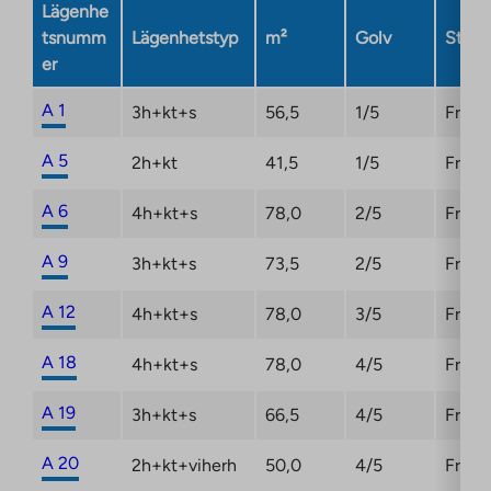
Lägenhe
tab
tsnumm
Lägenhetstyp
m²
Golv
Statu
er
A 1
3h+kt+s
56,5
1/5
Fri
A 5
2h+kt
41,5
1/5
Fri
A 6
4h+kt+s
78,0
2/5
Fri
A 9
3h+kt+s
73,5
2/5
Fri
A 12
4h+kt+s
78,0
3/5
Fri
A 18
4h+kt+s
78,0
4/5
Fri
A 19
3h+kt+s
66,5
4/5
Fri
A 20
2h+kt+viherh
50,0
4/5
Fri