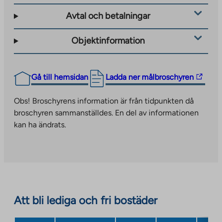
an
Avtal och betalningar
external
site
Objektinformation
The
Gå till hemsidan
Ladda ner målbroschyren
link
takes
Obs! Broschyrens information är från tidpunkten då
you
broschyren sammanställdes. En del av informationen
to
kan ha ändrats.
an
external
site.
Link
opens
in
Att bli lediga och fri bostäder
a
new