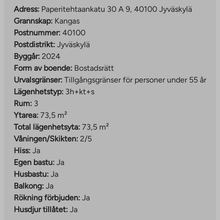
Kankaa följer områdets allmänna verksamhetsprinciper.
Adress:
Paperitehtaankatu 30 A 9, 40100 Jyväskylä
Bilparkering genomförs som en regional gemensam
Grannskap:
Kangas
parkeringsplats, som ansvarar för Jyväs-Parkki Oy.
Postnummer:
40100
Områdets samåkning och smidiga bussförbindelser gör
Postdistrikt:
Jyväskylä
vardagen enklare för dem som saknar bil.
Byggår:
2024
Rekreationsområden, lekplatser och avfallshantering
Form av boende:
Bostadsrätt
har också implementerats som centraliserade lösningar
Urvalsgränser:
Tillgångsgränser för personer under 55 år
för gemensam användning som betjänar hela området.
Lägenhetstyp:
3h+kt+s
Rum:
3
Läs mer om området:
Ytarea:
73,5 m²
The
www.jyvaskyla.fi/kangas
Total lägenhetsyta:
73,5 m²
link
Våningen/Skikten:
2/5
Exempel på områdets aktiviteter:
takes
Hiss:
Ja
www.jyvaskyla.fi/harrastukset-ja-
you
Egen bastu:
Ja
The
hyvinvointi/piippuranan-klubi
to
Husbastu:
Ja
link
an
Balkong:
Ja
takes
external
Rökning förbjuden:
Ja
you
site
Husdjur tillåtet:
Ja
to