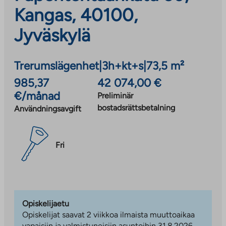
Kangas, 40100,
Jyväskylä
Trerumslägenhet
|
3h+kt+s
|
73,5 m²
985,37
42 074,00 €
€/månad
Preliminär
bostadsrättsbetalning
Användningsavgift
Fri
Opiskelijaetu
Opiskelijat saavat 2 viikkoa ilmaista muuttoaikaa
vapaisiin ja valmistuneisiin asuntoihin 31.8.2026