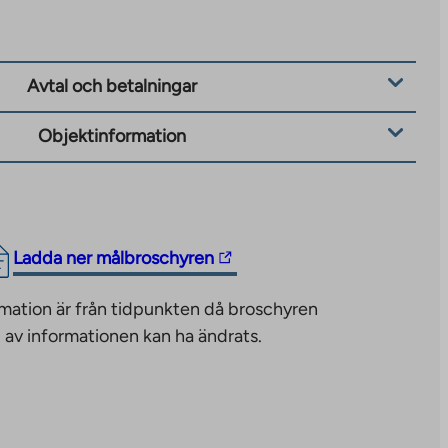
Avtal och betalningar
Objektinformation
The
Ladda ner målbroschyren
link
mation är från tidpunkten då broschyren
takes
 av informationen kan ha ändrats.
you
to
an
external
site.