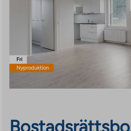
Fri
Nyproduktion
Bostadsrättsbo