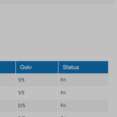
Link
opens
in
a
new
tab
Golv
Status
1/5
Fri
1/5
Fri
2/5
Fri