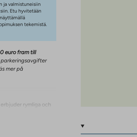
n ja valmistuneisiin
iin. Etu hyvitetään
 näyttämällä
 sopimuksen tekemistä.
0 euro fram till
 parkeringsavgifter
Läs mer på
 erbjuder rymliga och
rum och ett rymligt
rdag och fester.
 ger ytterligare