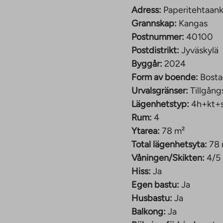
vkopplande stunder,
Adress:
Paperitehtaank
eparat klädkammare som
Grannskap:
Kangas
Postnummer:
40100
Postdistrikt:
Jyväskylä
Byggår:
2024
Form av boende:
Bosta
Urvalsgränser:
Tillgång
ti 2024, erbjuder
Lägenhetstyp:
4h+kt+
Kangas i Jyväskylä.
Rum:
4
ng, där bastu, förråd
Ytarea:
78 m²
Total lägenhetsyta:
78
Våningen/Skikten:
4/5
Lägenheterna har
Hiss:
Ja
ation med
Egen bastu:
Ja
ska komfortgolvvärmen i
Husbastu:
Ja
örbrukningen mäts per
Balkong:
Ja
personer, vilket