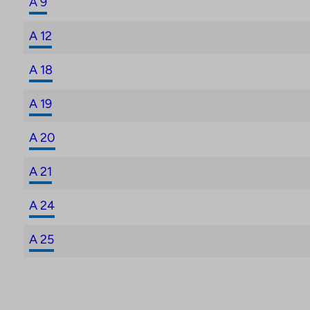
A 9
A 12
A 18
A 19
A 20
A 21
A 24
A 25