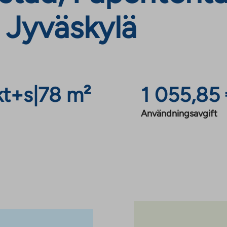
 Jyväskylä
kt+s
|
78 m²
1 055,85
Användningsavgift