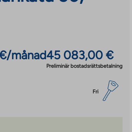
 €/månad
45 083,00 €
Preliminär bostadsrättsbetalning
Fri