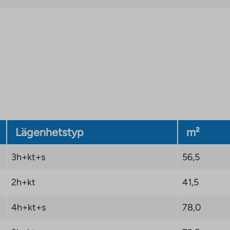
centraliserade
la området.
The
ranan-klubi
link
takes
Lägenhetstyp
m²
you
to
3h+kt+s
56,5
an
2h+kt
41,5
external
site
4h+kt+s
78,0