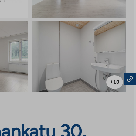
+10
aankatu 30,