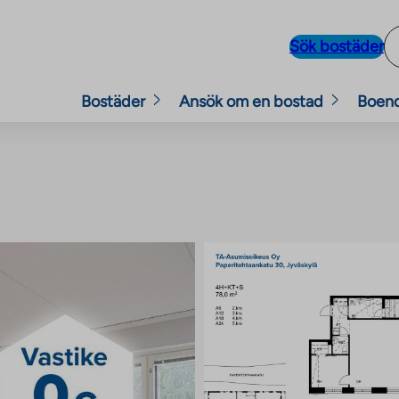
Sök bostäder
Bostäder
Ansök om en bostad
Boen