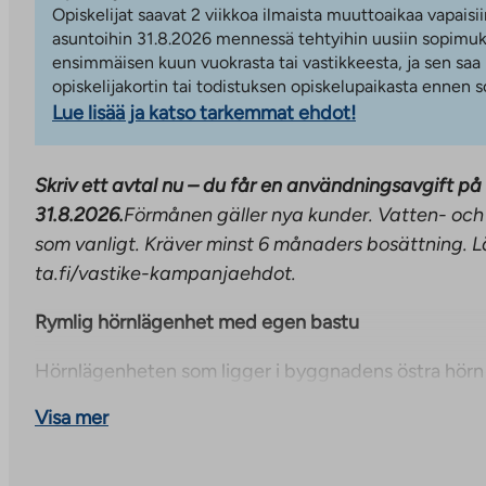
Opiskelijat saavat 2 viikkoa ilmaista muuttoaikaa vapaisii
asuntoihin 31.8.2026 mennessä tehtyihin uusiin sopimuks
ensimmäisen kuun vuokrasta tai vastikkeesta, ja sen saa
opiskelijakortin tai todistuksen opiskelupaikasta ennen
Lue lisää ja katso tarkemmat ehdot!
Skriv ett avtal nu – du får en användningsavgift på 
31.8.2026.
Förmånen gäller nya kunder. Vatten- och
som vanligt. Kräver minst 6 månaders bosättning. 
ta.fi/vastike-kampanjaehdot.
Rymlig hörnlägenhet med egen bastu
Hörnlägenheten som ligger i byggnadens östra hörn
funktionella bostadsutrymmen. Bostaden har tre sov
Visa mer
vardagsrum, som utgör en mysig samlingsplats för va
Köket har utgång till balkongen i husets gavel, vilket