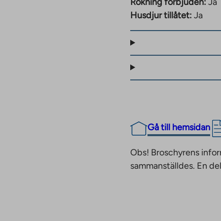
Rökning förbjuden:
Ja
Husdjur tillåtet:
Ja
undhastighet på 50
illgängliga mot en extra
tören före användning.
centrum, så servicen i
mrådet är känt för sitt
Gå till hemsidan
 skapar ett unikt
Tourujoki älv erbjuder
Obs! Broschyrens infor
sammanställdes. En del
r. Bilparkering
s, som ansvarar för
ussförbindelser gör
sområden, lekplatser