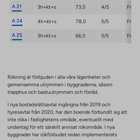
A 21
3h+kt+s
73,5
4/5
Fri
A 24
4h+kt+s
78,0
5/5
Fri
A 25
3h+kt+s
66,5
5/5
Fri
Rökning är förbjuden i alla våra lägenheter och
gemensamma utrymmen i byggnaderna, såsom
trapphus och bastuutrymmen och förråd.
I nya bostadsrättsavtal ingångna från 2019 och
hyresavtal från 2020, har den boende förbundit sig att
inte röka i fastighetens område, eventuellt med
undantag för ett särskilt anvisat rökområde. I nya
byggnader har rökförbudet redan implementerats