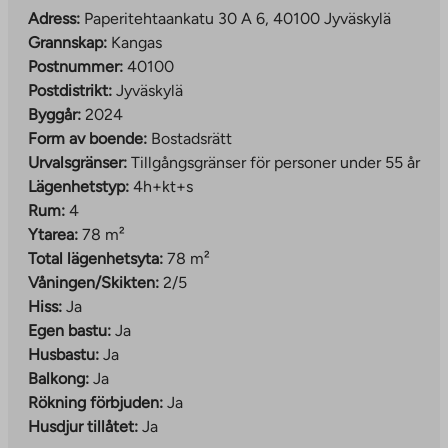
Kankaa följer områdets allmänna verksamhetsprinciper.
Adress:
Paperitehtaankatu 30 A 6, 40100 Jyväskylä
Bilparkering genomförs som en regional gemensam
Grannskap:
Kangas
parkeringsplats, som ansvarar för Jyväs-Parkki Oy.
Postnummer:
40100
Områdets samåkning och smidiga bussförbindelser gör
Postdistrikt:
Jyväskylä
vardagen enklare för dem som saknar bil.
Byggår:
2024
Rekreationsområden, lekplatser och avfallshantering
Form av boende:
Bostadsrätt
har också implementerats som centraliserade lösningar
Urvalsgränser:
Tillgångsgränser för personer under 55 år
för gemensam användning som betjänar hela området.
Lägenhetstyp:
4h+kt+s
Rum:
4
Läs mer om området:
Ytarea:
78 m²
The
www.jyvaskyla.fi/kangas
Total lägenhetsyta:
78 m²
link
Exempel på områdets aktiviteter:
Våningen/Skikten:
2/5
takes
www.jyvaskyla.fi/harrastukset-ja-
Hiss:
Ja
you
The
hyvinvointi/piippuranan-klubi
Egen bastu:
Ja
to
link
Husbastu:
Ja
an
takes
Balkong:
Ja
external
you
Rökning förbjuden:
Ja
site
to
Husdjur tillåtet:
Ja
an