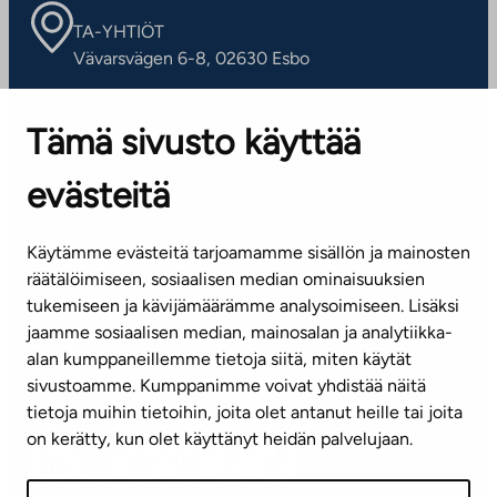
TA-YHTIÖT
Vävarsvägen 6-8, 02630 Esbo
ARBETSSTÄLLEN
Tämä sivusto käyttää
Kontaktinformation
evästeitä
KUNDSERVICE
Tel. 045 7734 3777
Käytämme evästeitä tarjoamamme sisällön ja mainosten
(vardagar kl. 8–16)
räätälöimiseen, sosiaalisen median ominaisuuksien
tukemiseen ja kävijämäärämme analysoimiseen. Lisäksi
info@ta.fi
jaamme sosiaalisen median, mainosalan ja analytiikka-
alan kumppaneillemme tietoja siitä, miten käytät
sivustoamme. Kumppanimme voivat yhdistää näitä
Nyhetsbrev (på finska)
tietoja muihin tietoihin, joita olet antanut heille tai joita
on kerätty, kun olet käyttänyt heidän palvelujaan.