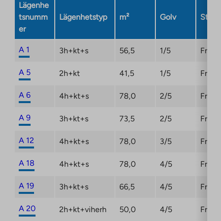
Lägenhe
tab
tsnumm
Lägenhetstyp
m²
Golv
Statu
er
A 1
3h+kt+s
56,5
1/5
Fri
A 5
2h+kt
41,5
1/5
Fri
A 6
4h+kt+s
78,0
2/5
Fri
A 9
3h+kt+s
73,5
2/5
Fri
A 12
4h+kt+s
78,0
3/5
Fri
A 18
4h+kt+s
78,0
4/5
Fri
A 19
3h+kt+s
66,5
4/5
Fri
A 20
2h+kt+viherh
50,0
4/5
Fri