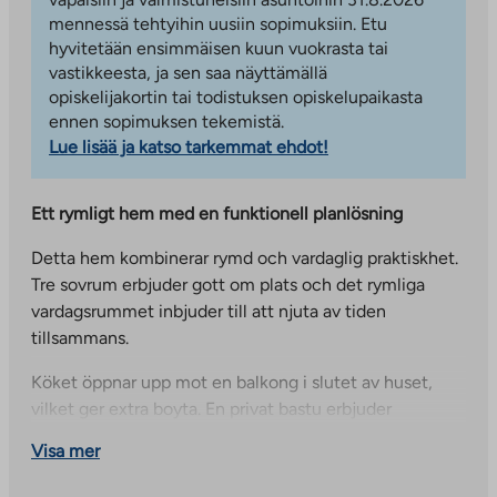
mennessä tehtyihin uusiin sopimuksiin. Etu
hyvitetään ensimmäisen kuun vuokrasta tai
vastikkeesta, ja sen saa näyttämällä
opiskelijakortin tai todistuksen opiskelupaikasta
ennen sopimuksen tekemistä.
Lue lisää ja katso tarkemmat ehdot!
Ett rymligt hem med en funktionell planlösning
Detta hem kombinerar rymd och vardaglig praktiskhet.
Tre sovrum erbjuder gott om plats och det rymliga
vardagsrummet inbjuder till att njuta av tiden
tillsammans.
Köket öppnar upp mot en balkong i slutet av huset,
vilket ger extra boyta. En privat bastu erbjuder
avkopplande ångbad och två toaletter gör vardagen
Visa mer
enklare. Dessutom ger en separat klädkammare
välbehövligt förvaringsutrymme.