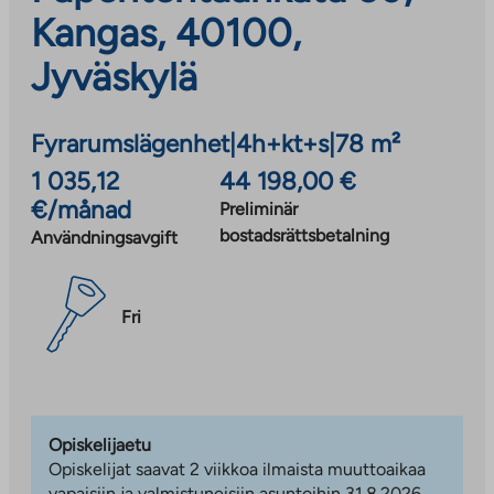
Kangas, 40100,
Jyväskylä
Fyrarumslägenhet
|
4h+kt+s
|
78 m²
1 035,12
44 198,00 €
€/månad
Preliminär
bostadsrättsbetalning
Användningsavgift
Fri
Opiskelijaetu
Opiskelijat saavat 2 viikkoa ilmaista muuttoaikaa
vapaisiin ja valmistuneisiin asuntoihin 31.8.2026