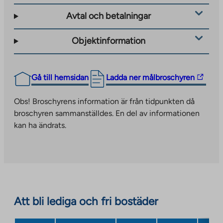
external
Avtal och betalningar
site
Objektinformation
The
Gå till hemsidan
Ladda ner målbroschyren
link
takes
Obs! Broschyrens information är från tidpunkten då
you
broschyren sammanställdes. En del av informationen
to
kan ha ändrats.
an
external
site.
Link
opens
in
Att bli lediga och fri bostäder
a
new