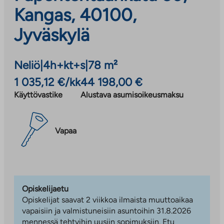
Kangas, 40100,
Jyväskylä
Neliö
|
4h+kt+s
|
78 m²
1 035,12 €/kk
44 198,00 €
Käyttövastike
Alustava asumisoikeusmaksu
Vapaa
Opiskelijaetu
Opiskelijat saavat 2 viikkoa ilmaista muuttoaikaa
vapaisiin ja valmistuneisiin asuntoihin 31.8.2026
mennessä tehtyihin uusiin sopimuksiin. Etu