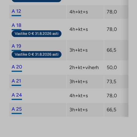
A 12
4h+kt+s
78,0
3/
A 18
4h+kt+s
78,0
4/
Vastike 0 € 31.8.2026 asti
A 19
3h+kt+s
66,5
4/
Vastike 0 € 31.8.2026 asti
A 20
2h+kt+viherh
50,0
4/
A 21
3h+kt+s
73,5
4/
A 24
4h+kt+s
78,0
5/
A 25
3h+kt+s
66,5
5/