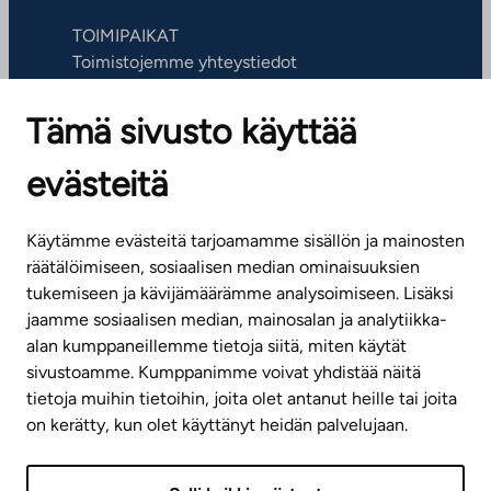
TOIMIPAIKAT
Toimistojemme yhteystiedot
Tämä sivusto käyttää
ASIAKASPALVELUKESKUS
Puh. 045 7734 3777
evästeitä
(arkisin klo 8-16)
info@ta.fi
Käytämme evästeitä tarjoamamme sisällön ja mainosten
räätälöimiseen, sosiaalisen median ominaisuuksien
tukemiseen ja kävijämäärämme analysoimiseen. Lisäksi
jaamme sosiaalisen median, mainosalan ja analytiikka-
Tilaa uutiskirje
alan kumppaneillemme tietoja siitä, miten käytät
sivustoamme. Kumppanimme voivat yhdistää näitä
Mediapankki
tietoja muihin tietoihin, joita olet antanut heille tai joita
on kerätty, kun olet käyttänyt heidän palvelujaan.
Käyttöehdot
Tietosuojaseloste
Saavutettavuusseloste