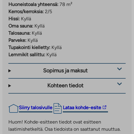
Huoneistoala yhteensä:
78 m²
Kerros/kerroksia:
2/5
Hissi:
Kyllä
Oma sauna:
Kyllä
Talosauna:
Kyllä
Parveke:
Kyllä
Tupakointi kielletty:
Kyllä
Lemmikit sallittu:
Kyllä
Sopimus ja maksut
Kohteen tiedot
Linkki
Siirry talosivulle
Lataa kohde-esite
vie
ulkopuoliseen
Huom! Kohde-esitteen tiedot ovat esitteen
palveluun.
laatimishetkeltä. Osa tiedoista on saattanut muuttua.