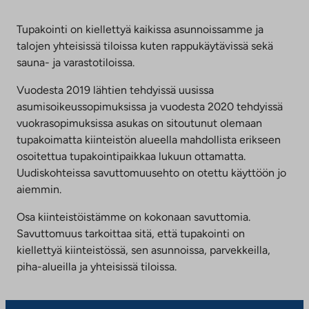
Tupakointi on kiellettyä kaikissa asunnoissamme ja
talojen yhteisissä tiloissa kuten rappukäytävissä sekä
sauna- ja varastotiloissa.
Vuodesta 2019 lähtien tehdyissä uusissa
asumisoikeussopimuksissa ja vuodesta 2020 tehdyissä
vuokrasopimuksissa asukas on sitoutunut olemaan
tupakoimatta kiinteistön alueella mahdollista erikseen
osoitettua tupakointipaikkaa lukuun ottamatta.
Uudiskohteissa savuttomuusehto on otettu käyttöön jo
aiemmin.
Osa kiinteistöistämme on kokonaan savuttomia.
Savuttomuus tarkoittaa sitä, että tupakointi on
kiellettyä kiinteistössä, sen asunnoissa, parvekkeilla,
piha-alueilla ja yhteisissä tiloissa.