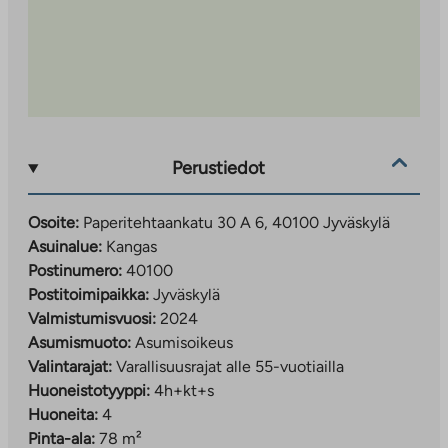
Kankaalla noudatetaan alueen yhteisiä
toimintaperiaatteita. Autopaikoitus on toteutettu
alueellisena yhteispysäköintinä, josta vastaa Jyväs-
Parkki Oy. Autottoman arkea helpottavat alueen
yhteiskäyttöauto sekä sujuvat linja-autoyhteydet. Myös
oleskelualueet, leikkipihat ja jäteratkaisut on
toteutettu keskitettyinä, koko aluetta palvelevina
Perustiedot
yhteiskäyttöratkaisuina.
Tutustu alueeseen lisää:
Osoite:
Paperitehtaankatu 30 A 6, 40100 Jyväskylä
Linkki
www.jyvaskyla.fi/kangas
Asuinalue:
Kangas
vie
Postinumero:
40100
Esimerkki alueen toiminnasta:
ulkopuoliseen
Postitoimipaikka:
Jyväskylä
www.jyvaskyla.fi/harrastukset-ja-
palveluun
Valmistumisvuosi:
2024
Linkki
hyvinvointi/piippurannan-klubi
Asumismuoto:
Asumisoikeus
vie
Valintarajat:
Varallisuusrajat alle 55-vuotiailla
ulkopuoliseen
Huoneistotyyppi:
4h+kt+s
palveluun
Huoneita:
4
Pinta-ala:
78 m²