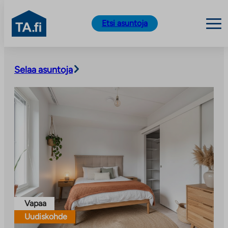
TA.fi
Etsi asuntoja
Siirry
sisältöön
Selaa asuntoja
Vapaa
Uudiskohde