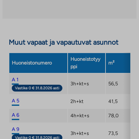
Linkki
aukeaa
uuteen
välilehteen
Muut vapaat ja vapautuvat asunnot
Huoneistotyy
Huoneistonumero
m²
Ke
ppi
A 1
3h+kt+s
56,5
1/
Vastike 0 € 31.8.2026 asti
A 5
2h+kt
41,5
1/
A 6
4h+kt+s
78,0
2/
A 9
3h+kt+s
73,5
2/
Vastike 0 € 31.8.2026 asti