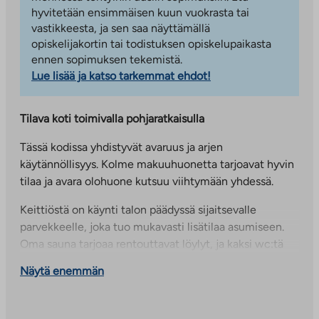
hyvitetään ensimmäisen kuun vuokrasta tai
vastikkeesta, ja sen saa näyttämällä
opiskelijakortin tai todistuksen opiskelupaikasta
ennen sopimuksen tekemistä.
Lue lisää ja katso tarkemmat ehdot!
Tilava koti toimivalla pohjaratkaisulla
Tässä kodissa yhdistyvät avaruus ja arjen
käytännöllisyys. Kolme makuuhuonetta tarjoavat hyvin
tilaa ja avara olohuone kutsuu viihtymään yhdessä.
Keittiöstä on käynti talon päädyssä sijaitsevalle
parvekkeelle, joka tuo mukavasti lisätilaa asumiseen.
Oma sauna tarjoaa rentouttavat löylyt, ja kaksi wc:tä
sujuvoittavat arkea. Lisäksi erillinen vaatehuone tuo
Näytä enemmän
kaivattua säilytystilaa.
Tässä kodissa on kaikki toimivan ja mukavan arjen