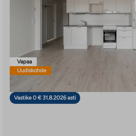
Vapaa
Uudiskohde
Vastike 0 € 31.8.2026 asti