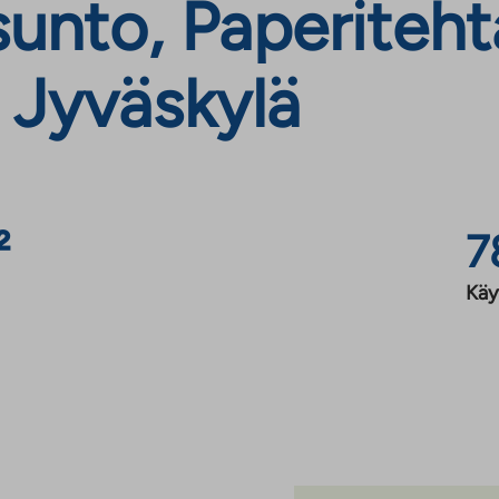
unto, Paperiteht
 Jyväskylä
²
7
Käy