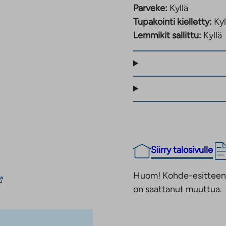
Parveke:
Kyllä
täen.
Tupakointi kielletty:
Kyl
Lemmikit sallittu:
Kyllä
viihtyisää
 alueella. Talossa on
t sauna,
suhuoneet. Asunnoissa
manvaihto
oneiden sähköinen
Siirry talosivulle
hköllä. Vedenkulutus
n ennakkoa
Huom! Kohde-esitteen t
inkki
teella.
on saattanut muuttua.
ie
lkopuoliseen
alveluun.
perusnopeus sisältyy
inkki
lisämaksusta, ja