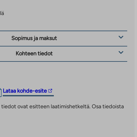
lä
Sopimus ja maksut
Kohteen tiedot
Linkki
Lataa kohde-esite
vie
iedot ovat esitteen laatimishetkeltä. Osa tiedoista
ulkopuoliseen
palveluun.
Linkki
aukeaa