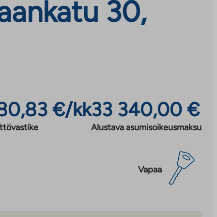
aankatu 30,
80,83 €/kk
33 340,00 €
ttövastike
Alustava asumisoikeusmaksu
Vapaa