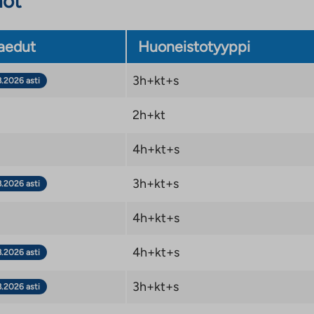
not
aedut
Huoneistotyyppi
Linkki
rannan-klubi
3h+kt+s
8.2026 asti
vie
ulkopuoliseen
2h+kt
palveluun
4h+kt+s
3h+kt+s
8.2026 asti
4h+kt+s
4h+kt+s
8.2026 asti
3h+kt+s
8.2026 asti