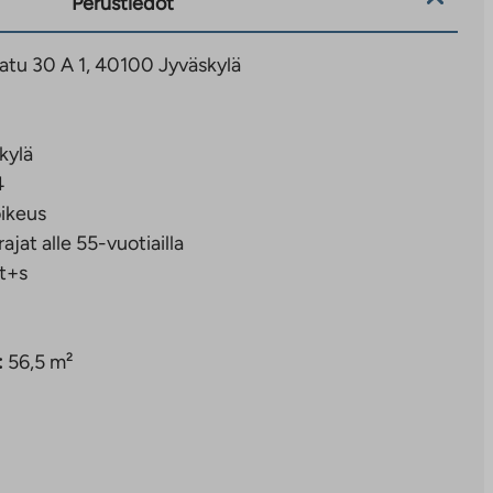
Perustiedot
atu 30 A 1, 40100 Jyväskylä
kylä
4
ikeus
rajat alle 55-vuotiailla
t+s
:
56,5 m²