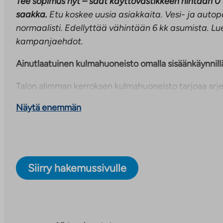
Tee sopimus nyt – saat käyttövastikkeen hintaan 0
saakka.
Etu koskee uusia asiakkaita. Vesi- ja aut
normaalisti. Edellyttää vähintään 6 kk asumista. Lue
kampanjaehdot.
Ainutlaatuinen kulmahuoneisto omalla sisäänkäynnill
Talon alimman kerroksen kulmahuoneisto tarjoaa arje
käytännöllisyyttä. Asunnossa on oma erillinen sisäänk
Näytä enemmän
erinomaisen vaihtoehdon esimerkiksi koiranomistajalle
asuntotyyppiä on talossa vain yksi – tämä koti on siis
Pohjaratkaisu on avara ja toimiva: keittiö ja olohuo
yhtenäisen, viihtyisän oleskelutilan. Molemmissa m
Siirry hakemussivulle
vaatehuone, joten säilytystilaa on poikkeuksellisen h
Lisäksi asunnossa on oma sauna, jossa voit rentoutua j
oman aikataulusi mukaan.