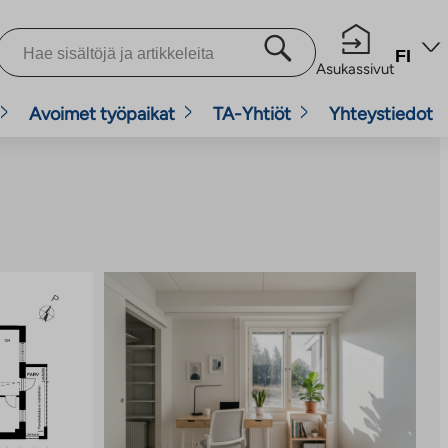
FI
Asukassivut
Avoimet työpaikat
TA-Yhtiöt
Yhteystiedot