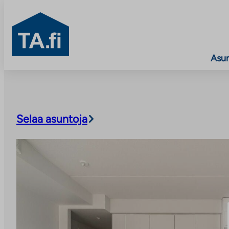
TA.fi
Asu
Siirry
sisältöön
Selaa asuntoja