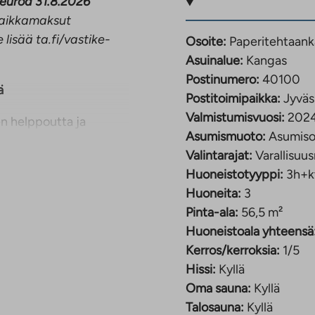
 euroa 31.8.2026
opaikkamaksut
 lisää ta.fi/vastike-
Osoite:
Paperitehtaank
Asuinalue:
Kangas
Postinumero:
40100
ä
Postitoimipaikka:
Jyväs
Valmistumisvuosi:
202
n helppoutta ja
Asumismuoto:
Asumiso
äynti, mikä tekee siitä
Valintarajat:
Varallisuus
. Tällaista
Huoneistotyyppi:
3h+k
 ainutlaatuinen.
Huoneita:
3
ne muodostavat
Pinta-ala:
56,5 m²
akuuhuoneissa on oma
Huoneistoala yhteensä
yvin.
Kerros/kerroksia:
1/5
Hissi:
Kyllä
a nauttia löylyistä
Oma sauna:
Kyllä
Talosauna:
Kyllä