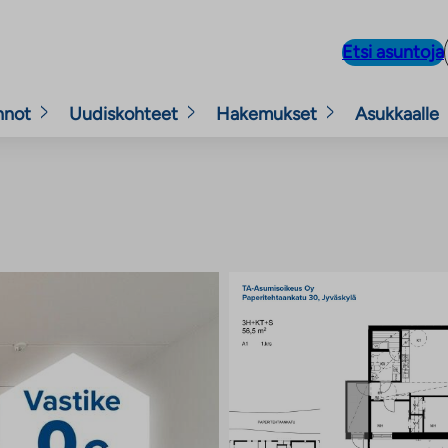
Etsi asuntoja
nnot
Uudiskohteet
Hakemukset
Asukkaalle