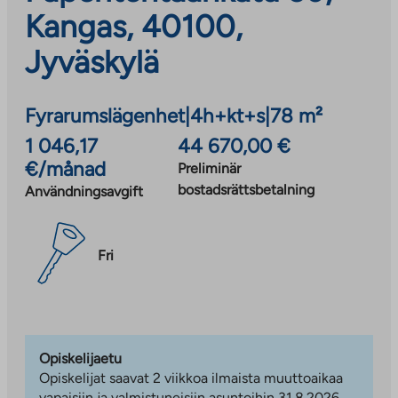
Kangas, 40100,
Jyväskylä
Fyrarumslägenhet
|
4h+kt+s
|
78 m²
1 046,17
44 670,00 €
€/månad
Preliminär
bostadsrättsbetalning
Användningsavgift
Fri
Opiskelijaetu
Opiskelijat saavat 2 viikkoa ilmaista muuttoaikaa
vapaisiin ja valmistuneisiin asuntoihin 31.8.2026