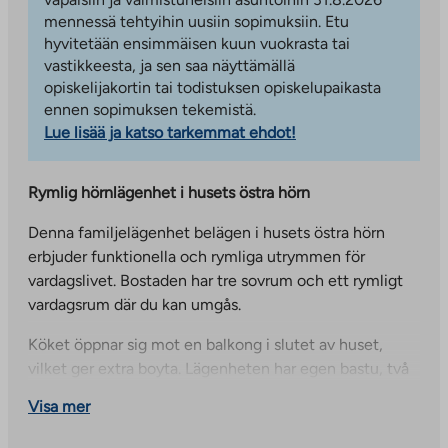
mennessä tehtyihin uusiin sopimuksiin. Etu
hyvitetään ensimmäisen kuun vuokrasta tai
vastikkeesta, ja sen saa näyttämällä
opiskelijakortin tai todistuksen opiskelupaikasta
ennen sopimuksen tekemistä.
Lue lisää ja katso tarkemmat ehdot!
Rymlig hörnlägenhet i husets östra hörn
Denna familjelägenhet belägen i husets östra hörn
erbjuder funktionella och rymliga utrymmen för
vardagslivet. Bostaden har tre sovrum och ett rymligt
vardagsrum där du kan umgås.
Köket öppnar sig mot en balkong i slutet av huset,
vilket ger extra boyta. Lägenheten har egen bastu, två
toaletter och en separat garderob – alla viktiga delar av
Visa mer
ett smidigt familjeliv i samma hem.