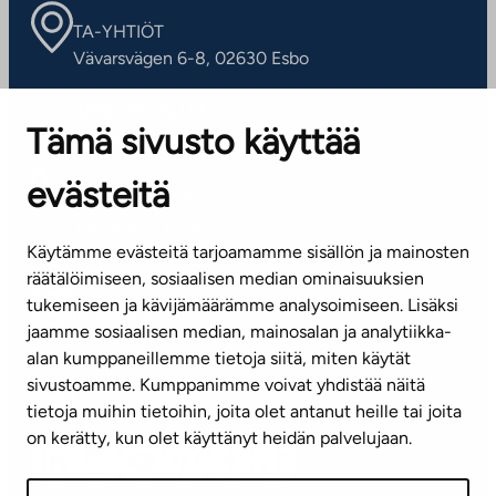
TA-YHTIÖT
Vävarsvägen 6-8, 02630 Esbo
ARBETSSTÄLLEN
Tämä sivusto käyttää
Kontaktinformation
evästeitä
KUNDSERVICE
Tel. 045 7734 3777
Käytämme evästeitä tarjoamamme sisällön ja mainosten
(vardagar kl. 8–16)
räätälöimiseen, sosiaalisen median ominaisuuksien
tukemiseen ja kävijämäärämme analysoimiseen. Lisäksi
info@ta.fi
jaamme sosiaalisen median, mainosalan ja analytiikka-
alan kumppaneillemme tietoja siitä, miten käytät
sivustoamme. Kumppanimme voivat yhdistää näitä
Nyhetsbrev (på finska)
tietoja muihin tietoihin, joita olet antanut heille tai joita
on kerätty, kun olet käyttänyt heidän palvelujaan.