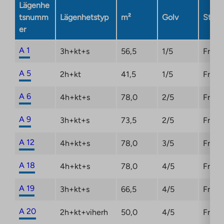
Lägenhe
tab
tsnumm
Lägenhetstyp
m²
Golv
Statu
er
A 1
3h+kt+s
56,5
1/5
Fri
A 5
2h+kt
41,5
1/5
Fri
A 6
4h+kt+s
78,0
2/5
Fri
A 9
3h+kt+s
73,5
2/5
Fri
A 12
4h+kt+s
78,0
3/5
Fri
A 18
4h+kt+s
78,0
4/5
Fri
A 19
3h+kt+s
66,5
4/5
Fri
A 20
2h+kt+viherh
50,0
4/5
Fri