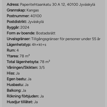
Områdets samåkning och smidiga bussförbindelser gör
Adress:
Paperitehtaankatu 30 A 12, 40100 Jyväskylä
vardagen enklare för dem som saknar bil.
Grannskap:
Kangas
Rekreationsområden, lekplatser och avfallshantering
Postnummer:
40100
har också implementerats som centraliserade lösningar
Postdistrikt:
Jyväskylä
för gemensam användning som betjänar hela området.
Byggår:
2024
Form av boende:
Bostadsrätt
Läs mer om området:
Urvalsgränser:
Tillgångsgränser för personer under 55 år
The
www.jyvaskyla.fi/kangas
Lägenhetstyp:
4h+kt+s
link
Rum:
4
Exempel på områdets aktiviteter:
takes
Ytarea:
78 m²
www.jyvaskyla.fi/harrastukset-ja-
you
Total lägenhetsyta:
78 m²
The
hyvinvointi/piippuranan-klubi
to
Våningen/Skikten:
3/5
link
an
Hiss:
Ja
takes
external
Egen bastu:
Ja
you
site
Husbastu:
Ja
to
Balkong:
Ja
an
Rökning förbjuden:
Ja
external
Husdjur tillåtet:
Ja
site