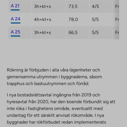
A 21
3h+kt+s
73,5
4/5
Fri
A 24
4h+kt+s
78,0
5/5
Fri
A 25
3h+kt+s
66,5
5/5
Fri
Rökning är förbjuden i alla våra lägenheter och
gemensamma utrymmen i byggnaderna, såsom
trapphus och bastuutrymmen och förråd.
I nya bostadsrättsavtal ingångna från 2019 och
hyresavtal från 2020, har den boende förbundit sig att
inte röka i fastighetens område, eventuellt med
undantag för ett särskilt anvisat rökområde. I nya
byggnader har rökförbudet redan implementerats