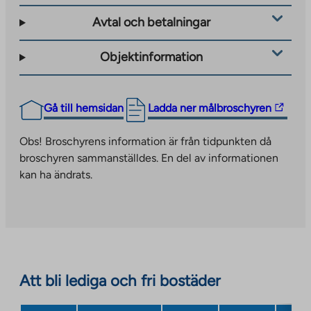
Avtal och betalningar
Objektinformation
The
Gå till hemsidan
Ladda ner målbroschyren
link
takes
Obs! Broschyrens information är från tidpunkten då
you
broschyren sammanställdes. En del av informationen
to
kan ha ändrats.
an
external
site.
Link
opens
in
Att bli lediga och fri bostäder
a
new