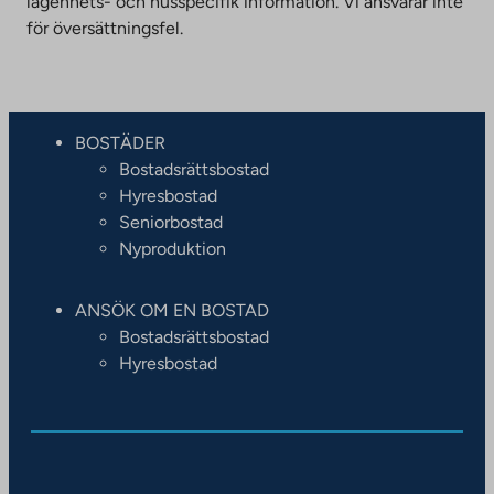
lägenhets- och husspecifik information. Vi ansvarar inte
för översättningsfel.
BOSTÄDER
Bostadsrättsbostad
Hyresbostad
Seniorbostad
Nyproduktion
ANSÖK OM EN BOSTAD
Bostadsrättsbostad
Hyresbostad