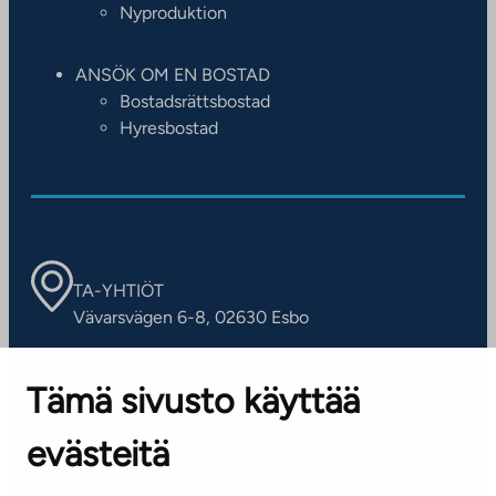
Nyproduktion
ANSÖK OM EN BOSTAD
Bostadsrättsbostad
Hyresbostad
TA-YHTIÖT
Vävarsvägen 6-8, 02630 Esbo
ARBETSSTÄLLEN
Tämä sivusto käyttää
Kontaktinformation
evästeitä
KUNDSERVICE
Tel. 045 7734 3777