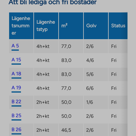
Att bli lediga och fri bostäder
external
site.
Link
Lägenhe
Lägenhe
opens
tsnumm
m²
Golv
Status
tstyp
in
er
a
new
A 5
4h+kt
77,0
2/6
Fri
tab
A 15
4h+kt
83,0
4/6
Fri
A 18
4h+kt
83,0
5/6
Fri
A 19
4h+kt
77,0
6/6
Fri
B 22
2h+kt
50,0
1/6
Fri
B 25
2h+kt
50,0
2/6
Fri
B 26
2h+kt
46,5
2/6
Fri