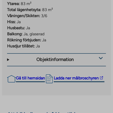
Ytarea:
83 m²
Total lägenhetsyta:
83 m²
Våningen/Skikten:
3/6
Hiss:
Ja
Husbastu:
Ja
Balkong:
Ja, glaserad
Rökning förbjuden:
Ja
Husdjur tillåtet:
Ja
Objektinformation
The
Gå till hemsidan
Ladda ner målbroschyren
link
takes
you
to
an