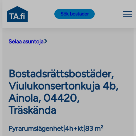
TA.fi
Sök bostäder
Skip
to
Selaa asuntoja
content
Bostadsrättsbostäder,
Viulukonsertonkuja 4b,
Ainola, 04420,
Träskända
Fyrarumslägenhet
|
4h+kt
|
83 m²