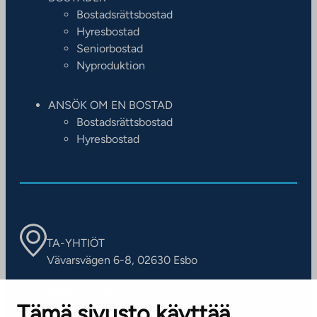
Bostadsrättsbostad
Hyresbostad
Seniorbostad
Nyproduktion
ANSÖK OM EN BOSTAD
Bostadsrättsbostad
Hyresbostad
TA-YHTIÖT
Vävarsvägen 6-8, 02630 Esbo
ARBETSSTÄLLEN
Tämä sivusto käyttää
Kontaktinformation