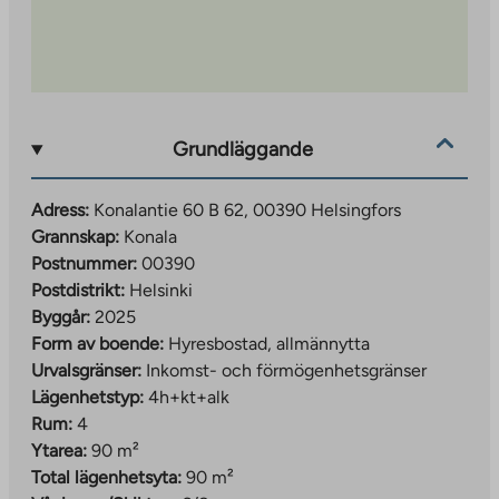
Området har också smidiga transportförbindelser.
Vihdinvägen ger tillgång till Ringväg III, och Ringväg I
erbjuder snabba förbindelser till östra Helsingfors och
Esbo. Buss nummer 30 tar dig till Myrbacka och via
Sockenbacka tågstation hela vägen till Kampen.
Grundläggande
Hållplatsen Konalantie ger även tillgång till andra
vägar, såsom Malmövägen och Eira.
Adress:
Konalantie 60 B 62, 00390 Helsingfors
Hur man ansöker om en lägenhet på Konalantie 60
Grannskap:
Konala
Postnummer:
00390
Ansök om en lägenhet genom att fylla i en
Postdistrikt:
Helsinki
ansökan på
Byggår:
2025
ta.fi/asuntohakemukset/vuokrahakemus
.
Form av boende:
Hyresbostad, allmännytta
När du fyller i ansökan, välj
Ny plats
och
Urvalsgränser:
Inkomst- och förmögenhetsgränser
Konalantie 60
som din önskade plats.
Lägenhetstyp:
4h+kt+alk
Rum:
4
Ytarea:
90 m²
Total lägenhetsyta:
90 m²