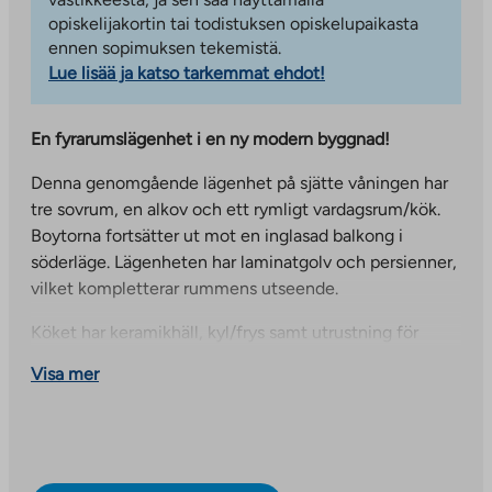
opiskelijakortin tai todistuksen opiskelupaikasta
ennen sopimuksen tekemistä.
Lue lisää ja katso tarkemmat ehdot!
En fyrarumslägenhet i en ny modern byggnad!
Denna genomgående lägenhet på sjätte våningen har
tre sovrum, en alkov och ett rymligt vardagsrum/kök.
Boytorna fortsätter ut mot en inglasad balkong i
söderläge. Lägenheten har laminatgolv och persienner,
vilket kompletterar rummens utseende.
Köket har keramikhäll, kyl/frys samt utrustning för
diskmaskin och mikrovågsugn. Vardagen underlättas av
Visa mer
en separat toalett och ett kaklat badrum med
anslutningar för tvättmaskin och torktumlare.
Bilderna visar en liknande lägenhet på en annan våning.