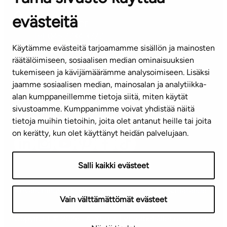
evästeitä
KUNDSERVICE
Tel. 045 7734 3777
Käytämme evästeitä tarjoamamme sisällön ja mainosten
(vardagar kl. 8–16)
räätälöimiseen, sosiaalisen median ominaisuuksien
tukemiseen ja kävijämäärämme analysoimiseen. Lisäksi
info@ta.fi
jaamme sosiaalisen median, mainosalan ja analytiikka-
alan kumppaneillemme tietoja siitä, miten käytät
sivustoamme. Kumppanimme voivat yhdistää näitä
Nyhetsbrev (på finska)
tietoja muihin tietoihin, joita olet antanut heille tai joita
on kerätty, kun olet käyttänyt heidän palvelujaan.
Salli kaikki evästeet
Användningsvillkor
Dataskydd
Tillgänglighetsutlåtande
Vain välttämättömät evästeet
Copyright © 2026 TA-Yhtiöt | Vi förbehåller oss rätten