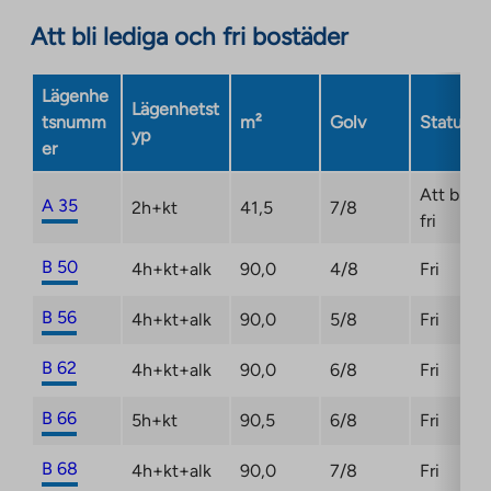
an
site.
Att bli lediga och fri bostäder
external
Link
site.
opens
Link
Lägenhe
in
Lägenhetst
opens
tsnumm
m²
Golv
Status
a
yp
in
er
new
a
tab
new
Att bli
A 35
2h+kt
41,5
7/8
tab
fri
B 50
4h+kt+alk
90,0
4/8
Fri
B 56
4h+kt+alk
90,0
5/8
Fri
B 62
4h+kt+alk
90,0
6/8
Fri
B 66
5h+kt
90,5
6/8
Fri
B 68
4h+kt+alk
90,0
7/8
Fri