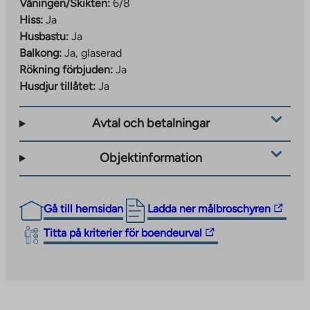
Våningen/Skikten:
6/8
Hiss:
Ja
Husbastu:
Ja
Balkong:
Ja, glaserad
Rökning förbjuden:
Ja
Husdjur tillåtet:
Ja
Avtal och betalningar
Objektinformation
The
Gå till hemsidan
Ladda ner målbroschyren
link
The
Titta på kriterier för boendeurval
takes
link
you
takes
to
you
an
to
external