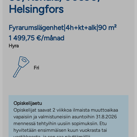
Helsingfors
Fyrarumslägenhet
|
4h+kt+alk
|
90 m²
1 499,75 €/månad
Hyra
Fri
Opiskelijaetu
Opiskelijat saavat 2 viikkoa ilmaista muuttoaikaa
vapaisiin ja valmistuneisiin asuntoihin 31.8.2026
mennessä tehtyihin uusiin sopimuksiin. Etu
hyvitetään ensimmäisen kuun vuokrasta tai
vastikkeesta, ja sen saa näyttämällä