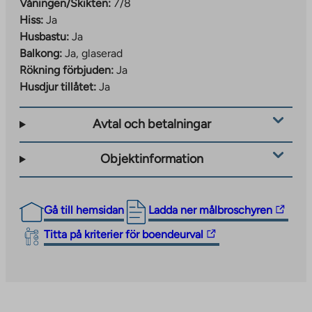
Våningen/Skikten:
7/8
Hiss:
Ja
Husbastu:
Ja
Balkong:
Ja, glaserad
Rökning förbjuden:
Ja
Husdjur tillåtet:
Ja
Avtal och betalningar
Objektinformation
The
Gå till hemsidan
Ladda ner målbroschyren
link
The
Titta på kriterier för boendeurval
takes
link
you
takes
to
you
an
to
external