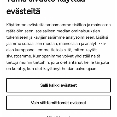
evästeitä
KUNDSERVICE
Tel. 045 7734 3777
Käytämme evästeitä tarjoamamme sisällön ja mainosten
(vardagar kl. 8–16)
räätälöimiseen, sosiaalisen median ominaisuuksien
tukemiseen ja kävijämäärämme analysoimiseen. Lisäksi
info@ta.fi
jaamme sosiaalisen median, mainosalan ja analytiikka-
alan kumppaneillemme tietoja siitä, miten käytät
sivustoamme. Kumppanimme voivat yhdistää näitä
Nyhetsbrev (på finska)
tietoja muihin tietoihin, joita olet antanut heille tai joita
on kerätty, kun olet käyttänyt heidän palvelujaan.
Salli kaikki evästeet
Användningsvillkor
Dataskydd
Tillgänglighetsutlåtande
Vain välttämättömät evästeet
Copyright © 2026 TA-Yhtiöt | Vi förbehåller oss rätten