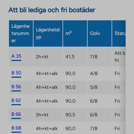
an
site.
Att bli lediga och fri bostäder
external
Link
site.
opens
Link
Lägenhe
in
Lägenhetst
opens
tsnumm
m²
Golv
Status
a
yp
in
er
new
a
tab
new
Att bli
A 35
2h+kt
41,5
7/8
tab
fri
B 50
4h+kt+alk
90,0
4/8
Fri
B 56
4h+kt+alk
90,0
5/8
Fri
B 62
4h+kt+alk
90,0
6/8
Fri
B 66
5h+kt
90,5
6/8
Fri
B 68
4h+kt+alk
90,0
7/8
Fri