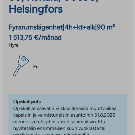
Helsingfors
Fyrarumslägenhet
|
4h+kt+alk
|
90 m²
1 513,75 €/månad
Hyra
Fri
Opiskelijaetu
Opiskelijat saavat 2 viikkoa ilmaista muuttoaikaa
vapaisiin ja valmistuneisiin asuntoihin 31.8.2026
mennessä tehtyihin uusiin sopimuksiin. Etu
hyvitetään ensimmäisen kuun vuokrasta tai
vastikkeesta, ja sen saa näyttämällä