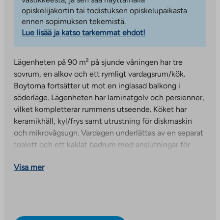
opiskelijakortin tai todistuksen opiskelupaikasta
ennen sopimuksen tekemistä.
Lue lisää ja katso tarkemmat ehdot!
Lägenheten på 90 m² på sjunde våningen har tre
sovrum, en alkov och ett rymligt vardagsrum/kök.
Boytorna fortsätter ut mot en inglasad balkong i
söderläge. Lägenheten har laminatgolv och persienner,
vilket kompletterar rummens utseende. Köket har
keramikhäll, kyl/frys samt utrustning för diskmaskin
och mikrovågsugn. Vardagen underlättas av en separat
toalett och ett kaklat badrum med anslutningar för
tvättmaskin och torktumlare.
Visa mer
Bilderna visar en liknande lägenhet på en annan våning.
Detta är en Arava- och räntesubventionerad lägenhet.
Vid val av hyresgäster följer vi de kriterier som
regeringen har satt upp för val av hyresgäster.