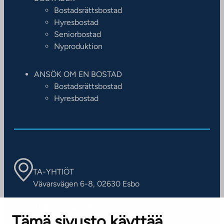
Bostadsrättsbostad
Hyresbostad
Seniorbostad
Nyproduktion
ANSÖK OM EN BOSTAD
Bostadsrättsbostad
Hyresbostad
TA-YHTIÖT
Vävarsvägen 6-8, 02630 Esbo
ARBETSSTÄLLEN
Tämä sivusto käyttää
Kontaktinformation