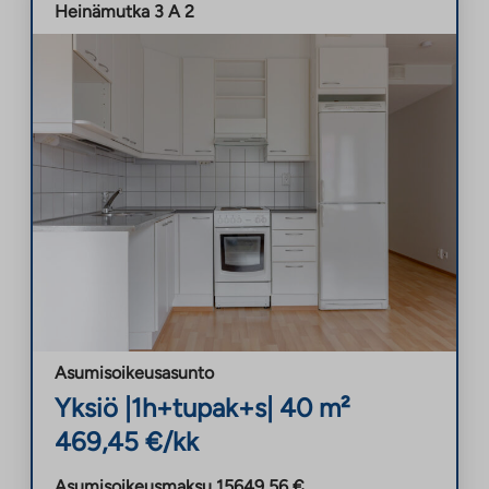
Heinämutka 3 A 2
Asumisoikeusasunto
Yksiö
|
1h+tupak+s
|
40
m²
469,45
€/kk
Asumisoikeusmaksu
15649,56
€