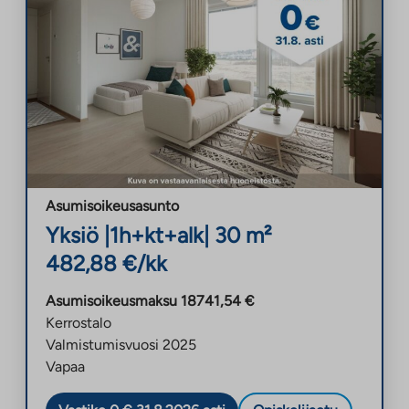
Asumisoikeusasunto
Yksiö
|
1h+kt+alk
|
30
m²
482,88
€/kk
Asumisoikeusmaksu
18741,54
€
Kerrostalo
Valmistumisvuosi
2025
Vapaa