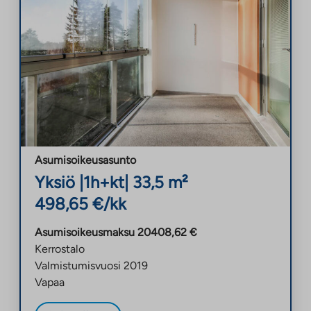
Asumisoikeusasunto
Yksiö
|
1h+kt
|
33,5
m²
498,65
€/kk
Asumisoikeusmaksu
20408,62
€
Kerrostalo
Valmistumisvuosi
2019
Vapaa