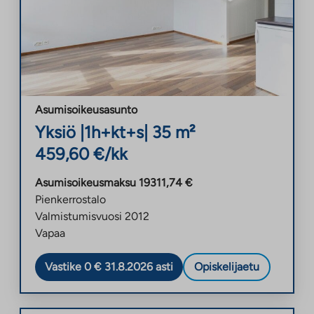
Asumisoikeusasunto
Yksiö
|
1h+kt+s
|
35
m²
459,60
€/kk
Asumisoikeusmaksu
19311,74
€
Pienkerrostalo
Valmistumisvuosi
2012
Vapaa
Vastike 0 € 31.8.2026 asti
Opiskelijaetu