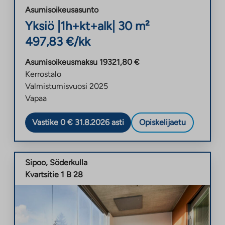
Asumisoikeusasunto
Yksiö
|
1h+kt+alk
|
30
m²
497,83
€/kk
Asumisoikeusmaksu
19321,80
€
Kerrostalo
Valmistumisvuosi
2025
Vapaa
Vastike 0 € 31.8.2026 asti
Opiskelijaetu
Sipoo
,
Söderkulla
Kvartsitie 1 B 28