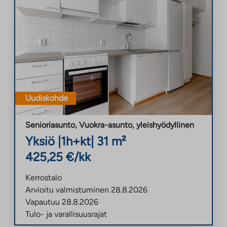
Uudiskohde
Senioriasunto, Vuokra-asunto
,
yleishyödyllinen
Yksiö
|
1h+kt
|
31
m²
425,25
€/kk
Kerrostalo
Arvioitu valmistuminen
28.8.2026
Vapautuu
28.8.2026
Tulo- ja varallisuusrajat