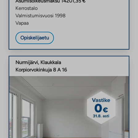
Asumisoikeusmaksu
14201,35
€
Kerrostalo
Valmistumisvuosi
1998
Vapaa
Opiskelijaetu
Nurmijärvi
,
Klaukkala
Korpiorvokinkuja 8 A 16