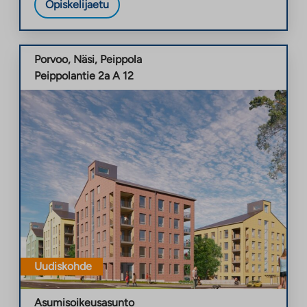
Opiskelijaetu
Porvoo
,
Näsi
,
Peippola
Peippolantie 2a A 12
Uudiskohde
Asumisoikeusasunto