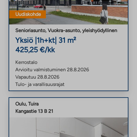
Uudiskohde
Senioriasunto, Vuokra-asunto
,
yleishyödyllinen
Yksiö
|
1h+kt
|
31
m²
425,25
€/kk
Kerrostalo
Arvioitu valmistuminen
28.8.2026
Vapautuu
28.8.2026
Tulo- ja varallisuusrajat
Oulu
,
Tuira
Kangastie 13 B 21