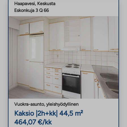
Haapavesi
,
Keskusta
Eskonkuja 3 Q 66
Vuokra-asunto
,
yleishyödyllinen
Kaksio
|
2h+kk
|
44,5
m²
464,07
€/kk