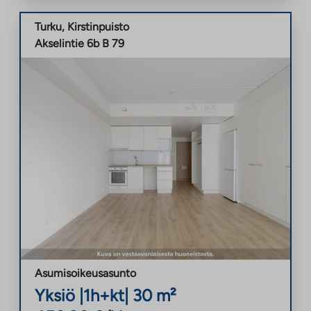
Turku
,
Kirstinpuisto
Akselintie 6b B 79
Asumisoikeusasunto
Yksiö
|
1h+kt
|
30
m²