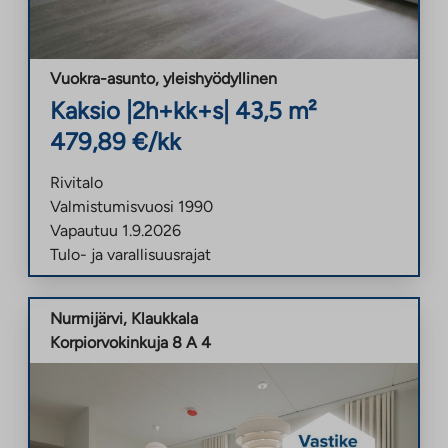
Vuokra-asunto
,
yleishyödyllinen
Kaksio
|
2h+kk+s
|
43,5
m²
479,89
€/kk
Rivitalo
Valmistumisvuosi
1990
Vapautuu
1.9.2026
Tulo- ja varallisuusrajat
Nurmijärvi
,
Klaukkala
Korpiorvokinkuja 8 A 4