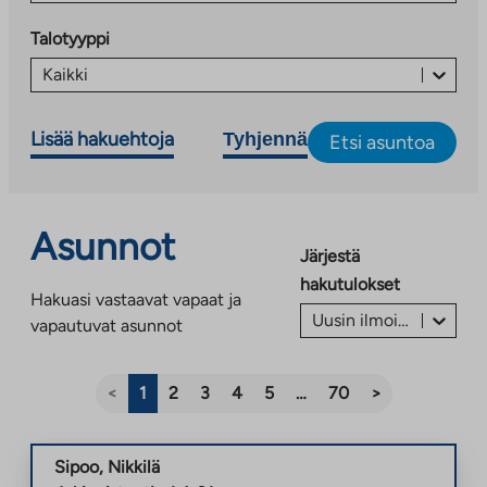
Talotyyppi
Kaikki
Lisää hakuehtoja
Tyhjennä
Etsi asuntoa
Asunnot
Järjestä
hakutulokset
Hakuasi vastaavat vapaat ja
Uusin ilmoitus ensin
vapautuvat asunnot
<
1
2
3
4
5
…
70
>
Sipoo
,
Nikkilä