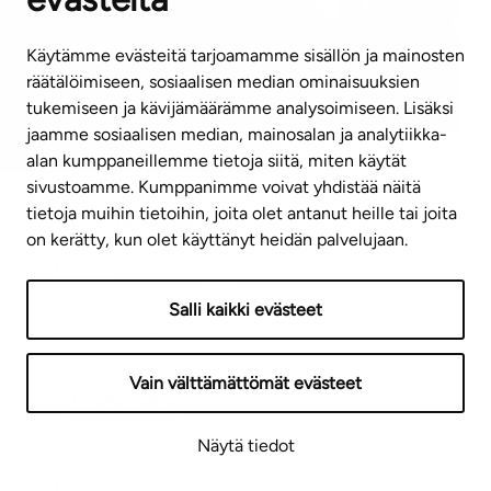
Käytämme evästeitä tarjoamamme sisällön ja mainosten
räätälöimiseen, sosiaalisen median ominaisuuksien
tukemiseen ja kävijämäärämme analysoimiseen. Lisäksi
jaamme sosiaalisen median, mainosalan ja analytiikka-
Vuokra-asunto
,
yleishyödyllinen
alan kumppaneillemme tietoja siitä, miten käytät
Kaksio
|
2h+kk+s
|
48
m²
sivustoamme. Kumppanimme voivat yhdistää näitä
tietoja muihin tietoihin, joita olet antanut heille tai joita
503,96
€/kk
on kerätty, kun olet käyttänyt heidän palvelujaan.
Rivitalo
Valmistumisvuosi
1988
Salli kaikki evästeet
Vapaa
Tulo- ja varallisuusrajat
Vain välttämättömät evästeet
Opiskelijaetu
Näytä tiedot
Oulu
,
Välivainio