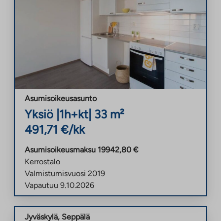
Asumisoikeusasunto
Yksiö
|
1h+kt
|
33
m²
491,71
€/kk
Asumisoikeusmaksu
19942,80
€
Kerrostalo
Valmistumisvuosi
2019
Vapautuu
9.10.2026
Jyväskylä
,
Seppälä