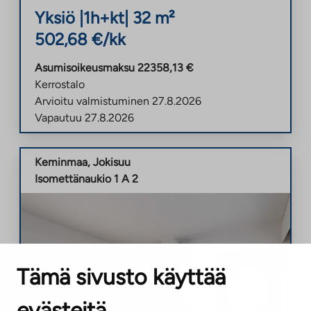
Yksiö
|
1h+kt
|
32
m²
502,68
€/kk
Asumisoikeusmaksu
22358,13
€
Kerrostalo
Arvioitu valmistuminen
27.8.2026
Vapautuu
27.8.2026
Keminmaa
,
Jokisuu
Isomettänaukio 1 A 2
Tämä sivusto käyttää
evästeitä