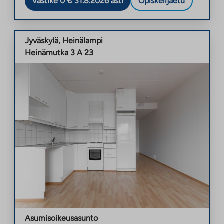
Vastike 0 € 31.8.2026 asti
Opiskelijaetu
Jyväskylä
,
Heinälampi
Heinämutka 3 A 23
Asumisoikeusasunto