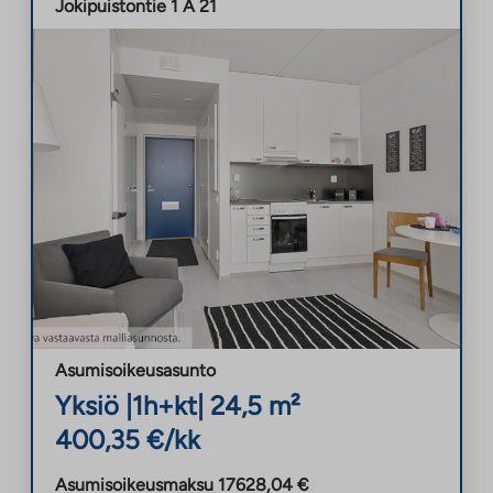
Jokipuistontie 1 A 21
Asumisoikeusasunto
Yksiö
|
1h+kt
|
24,5
m²
400,35
€/kk
Asumisoikeusmaksu
17628,04
€