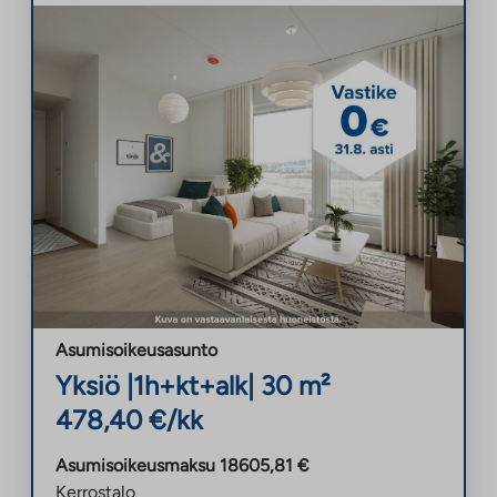
Asumisoikeusasunto
Yksiö
|
1h+kt+alk
|
30
m²
478,40
€/kk
Asumisoikeusmaksu
18605,81
€
Kerrostalo