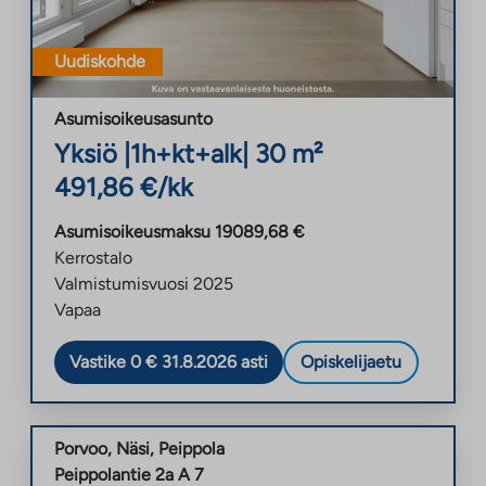
Uudiskohde
Asumisoikeusasunto
Yksiö
|
1h+kt+alk
|
30
m²
491,86
€/kk
Asumisoikeusmaksu
19089,68
€
Kerrostalo
Valmistumisvuosi
2025
Vapaa
Vastike 0 € 31.8.2026 asti
Opiskelijaetu
Porvoo
,
Näsi
,
Peippola
Peippolantie 2a A 7