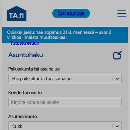
TA.fi
Etsi asuntoja
Siirry
Opiskelijaetu: tee sopimus 31.8. mennessä – saat 2
sisältöön
viikkoa ilmaista muuttoaikaa!
Tutustu etuun
Asuntohaku
Paikkakunta tai asuinalue
Etsi paikkakunta tai asuinalue
Kohde tai osoite
Asumismuoto
Kaikki