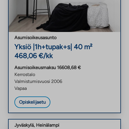
Asumisoikeusasunto
Yksiö
|
1h+tupak+s
|
40
m²
468,06
€/kk
Asumisoikeusmaksu
16608,68
€
Kerrostalo
Valmistumisvuosi
2006
Vapaa
Opiskelijaetu
Jyväskylä
,
Heinälampi