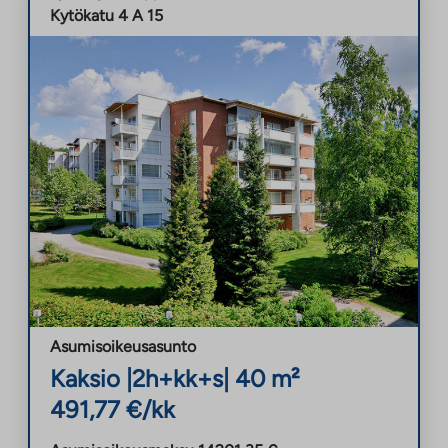
Kytökatu 4 A 15
Asumisoikeusasunto
Kaksio
|
2h+kk+s
|
40
m²
491,77
€/kk