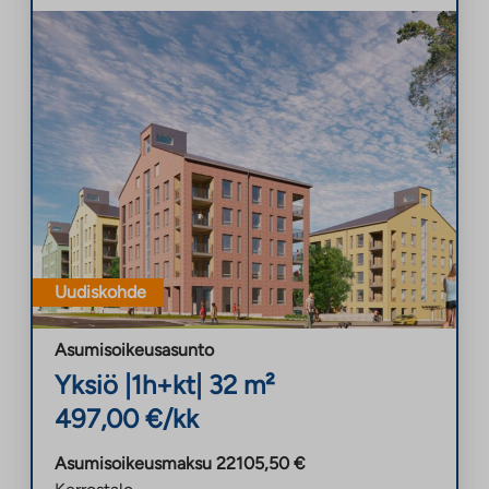
Uudiskohde
Asumisoikeusasunto
Yksiö
|
1h+kt
|
32
m²
497,00
€/kk
Asumisoikeusmaksu
22105,50
€