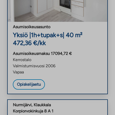
Asumisoikeusasunto
Yksiö
|
1h+tupak+s
|
40
m²
472,36
€/kk
Asumisoikeusmaksu
17094,72
€
Kerrostalo
Valmistumisvuosi
2006
Vapaa
Opiskelijaetu
Nurmijärvi
,
Klaukkala
Korpiorvokinkuja 8 A 1