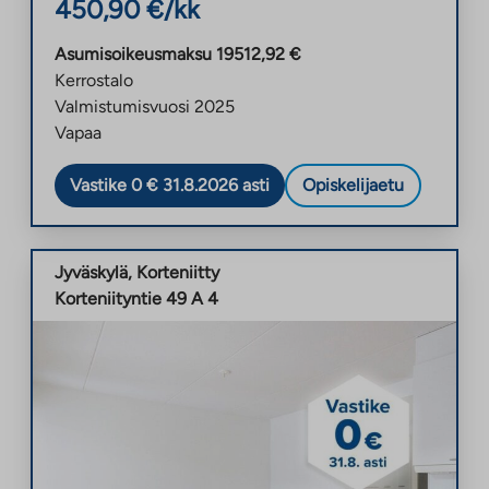
450,90
€/kk
Asumisoikeusmaksu
19512,92
€
Kerrostalo
Valmistumisvuosi
2025
Vapaa
Vastike 0 € 31.8.2026 asti
Opiskelijaetu
Jyväskylä
,
Korteniitty
Korteniityntie 49 A 4