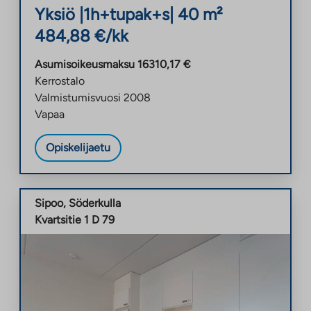
Yksiö
|
1h+tupak+s
|
40
m²
484,88
€/kk
Asumisoikeusmaksu
16310,17
€
Kerrostalo
Valmistumisvuosi
2008
Vapaa
Opiskelijaetu
Sipoo
,
Söderkulla
Kvartsitie 1 D 79