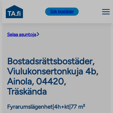
TA.fi
Sök bostäder
Skip
to
Selaa asuntoja
content
Bostadsrättsbostäder,
Viulukonsertonkuja 4b,
Ainola, 04420,
Träskända
Fyrarumslägenhet
|
4h+kt
|
77 m²