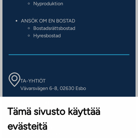
Nyproduktion
ANSÖK OM EN BOSTAD
Bostadsrättsbostad
Hyresbostad
TA-YHTIÖT
Vävarsvägen 6-8, 02630 Esbo
ARBETSSTÄLLEN
Tämä sivusto käyttää
Kontaktinformation
evästeitä
KUNDSERVICE
Tel. 045 7734 3777