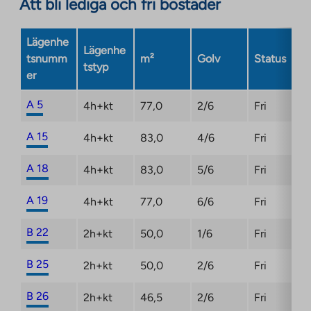
Att bli lediga och fri bostäder
external
site.
Link
Lägenhe
Lägenhe
opens
tsnumm
m²
Golv
Status
tstyp
in
er
a
new
A 5
4h+kt
77,0
2/6
Fri
tab
A 15
4h+kt
83,0
4/6
Fri
A 18
4h+kt
83,0
5/6
Fri
A 19
4h+kt
77,0
6/6
Fri
B 22
2h+kt
50,0
1/6
Fri
B 25
2h+kt
50,0
2/6
Fri
B 26
2h+kt
46,5
2/6
Fri