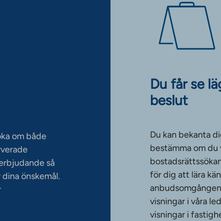
Du får se l
beslut
Du kan bekanta di
söka om både
bestämma om du vi
rverade
bostadsrättssökan
serbjudande så
för dig att lära k
 dina önskemål.
anbudsomgången. T
r
visningar i våra le
visningar i fasti