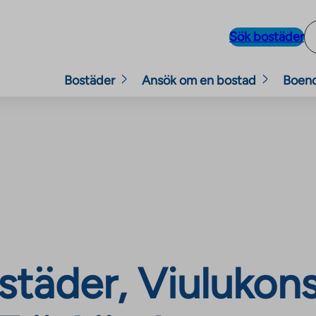
Sök bostäder
Bostäder
Ansök om en bostad
Boen
städer, Viulukons