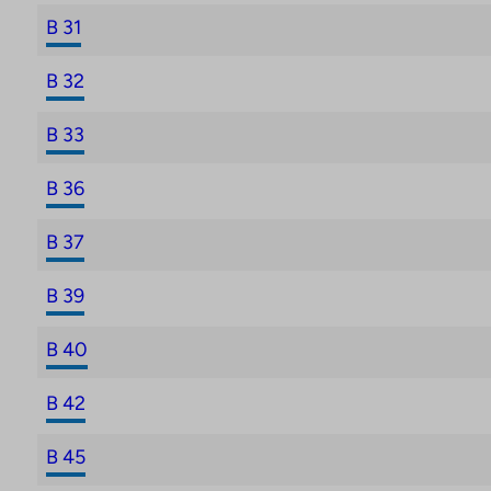
B 31
B 32
B 33
B 36
B 37
B 39
B 40
B 42
B 45