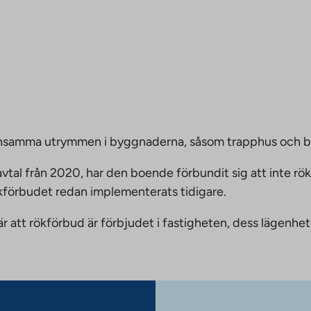
emensamma utrymmen i byggnaderna, såsom trapphus och 
vtal från 2020, har den boende förbundit sig att inte rö
ökförbudet redan implementerats tidigare.
nnebär att rökförbud är förbjudet i fastigheten, dess läge