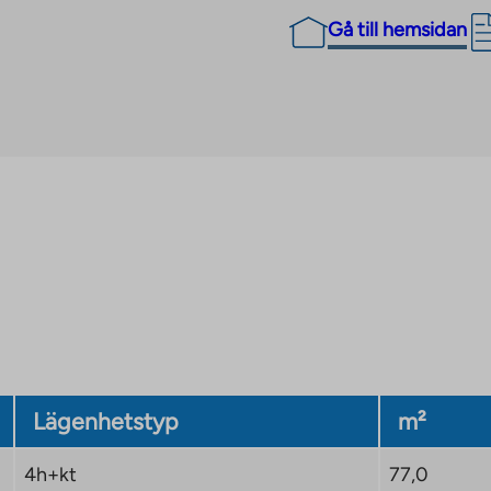
Gå till hemsidan
Lägenhetstyp
m²
4h+kt
77,0