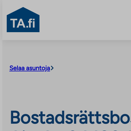
TA.fi
Skip
to
content
Selaa asuntoja
Bostadsrättsbo