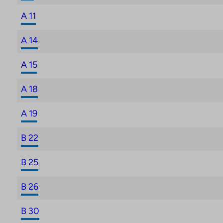
A 11
A 14
A 15
A 18
A 19
B 22
B 25
B 26
B 30