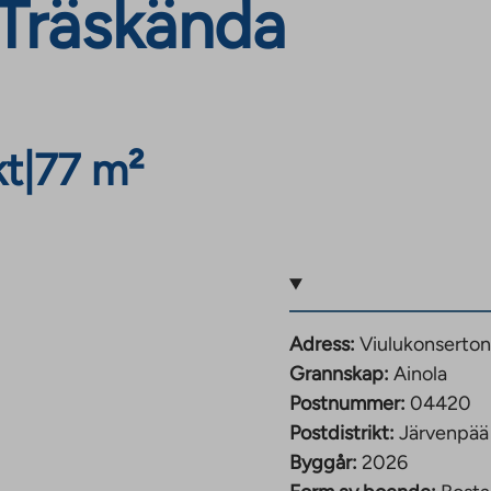
 Träskända
t
|
77 m²
Adress:
Viulukonserton
Grannskap:
Ainola
Postnummer:
04420
Postdistrikt:
Järvenpää
Byggår:
2026