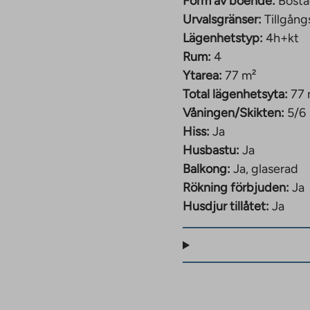
Form av boende:
Bosta
Urvalsgränser:
Tillgång
Lägenhetstyp:
4h+kt
Rum:
4
Ytarea:
77 m²
Total lägenhetsyta:
77 
Våningen/Skikten:
5/6
Hiss:
Ja
Husbastu:
Ja
Balkong:
Ja, glaserad
Rökning förbjuden:
Ja
Husdjur tillåtet:
Ja