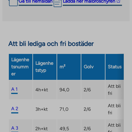
The
Gå till hemsidan
Ladda ner målbroschyren
link
takes
you
to
an
Att bli lediga och fri bostäder
external
site.
Link
Lägenhe
Lägenhe
opens
tsnumm
m²
Golv
Status
tstyp
in
er
a
new
Att bli
A 1
4h+kt
94,0
2/6
tab
fri
Att bli
A 2
3h+kt
71,0
2/6
fri
Att bli
A 3
2h+kt
49,5
2/6