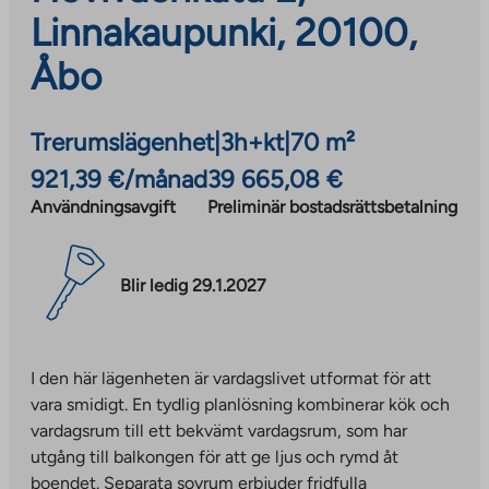
Linnakaupunki, 20100,
Åbo
Trerumslägenhet
|
3h+kt
|
70 m²
921,39 €/månad
39 665,08 €
Användningsavgift
Preliminär bostadsrättsbetalning
Blir ledig 29.1.2027
I den här lägenheten är vardagslivet utformat för att
vara smidigt. En tydlig planlösning kombinerar kök och
vardagsrum till ett bekvämt vardagsrum, som har
utgång till balkongen för att ge ljus och rymd åt
boendet. Separata sovrum erbjuder fridfulla