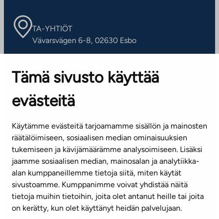
TA-YHTIÖT
Vävarsvägen 6-8, 02630 Esbo
ARBETSSTÄLLEN
Tämä sivusto käyttää
Kontaktinformation
evästeitä
KUNDSERVICE
Tel. 045 7734 3777
Käytämme evästeitä tarjoamamme sisällön ja mainosten
(vardagar kl. 8–16)
räätälöimiseen, sosiaalisen median ominaisuuksien
tukemiseen ja kävijämäärämme analysoimiseen. Lisäksi
info@ta.fi
jaamme sosiaalisen median, mainosalan ja analytiikka-
alan kumppaneillemme tietoja siitä, miten käytät
sivustoamme. Kumppanimme voivat yhdistää näitä
Nyhetsbrev (på finska)
tietoja muihin tietoihin, joita olet antanut heille tai joita
on kerätty, kun olet käyttänyt heidän palvelujaan.