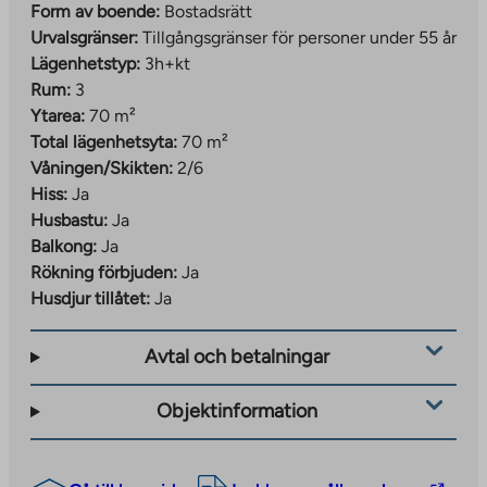
butiker och alla tjänster i stadens centrum finns i
Form av boende:
Bostadsrätt
närheten. Ruissalo ö ligger bara cirka tre kilometer bort,
Urvalsgränser:
Tillgångsgränser för personer under 55 år
vilket också lätt kan nås med cykel. För den
Lägenhetstyp:
3h+kt
kulturintresserade finns historiska sevärdheter som
Rum:
3
Åbo slott. Smidig kollektivtrafik och korta avstånd till
Ytarea:
70 m²
tjänster gör vardagen bekymmersfri.
Total lägenhetsyta:
70 m²
Våningen/Skikten:
2/6
Hiss:
Ja
Husbastu:
Ja
Balkong:
Ja
Rökning förbjuden:
Ja
Husdjur tillåtet:
Ja
Avtal och betalningar
Objektinformation