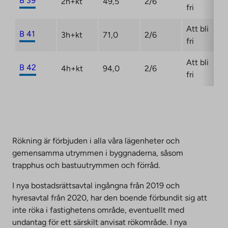
B 39
2h+kt
49,5
2/6
fri
Att bli
B 41
3h+kt
71,0
2/6
fri
Att bli
B 42
4h+kt
94,0
2/6
fri
Rökning är förbjuden i alla våra lägenheter och
gemensamma utrymmen i byggnaderna, såsom
trapphus och bastuutrymmen och förråd.
I nya bostadsrättsavtal ingångna från 2019 och
hyresavtal från 2020, har den boende förbundit sig att
inte röka i fastighetens område, eventuellt med
undantag för ett särskilt anvisat rökområde. I nya