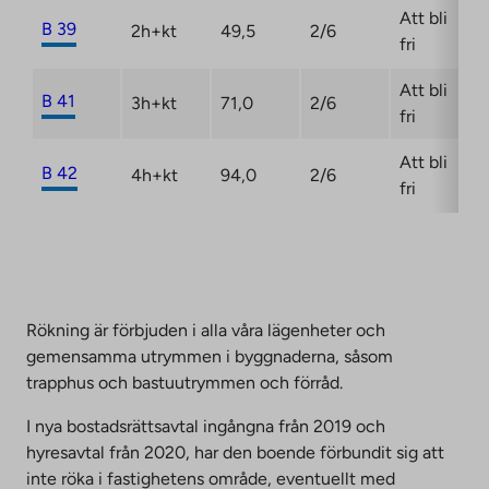
Att bli
B 39
2h+kt
49,5
2/6
fri
Att bli
B 41
3h+kt
71,0
2/6
fri
Att bli
B 42
4h+kt
94,0
2/6
fri
Rökning är förbjuden i alla våra lägenheter och
gemensamma utrymmen i byggnaderna, såsom
trapphus och bastuutrymmen och förråd.
I nya bostadsrättsavtal ingångna från 2019 och
hyresavtal från 2020, har den boende förbundit sig att
inte röka i fastighetens område, eventuellt med