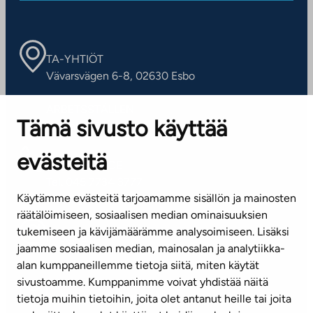
TA-YHTIÖT
Vävarsvägen 6-8, 02630 Esbo
ARBETSSTÄLLEN
Tämä sivusto käyttää
Kontaktinformation
evästeitä
KUNDSERVICE
Tel. 045 7734 3777
Käytämme evästeitä tarjoamamme sisällön ja mainosten
(vardagar kl. 8–16)
räätälöimiseen, sosiaalisen median ominaisuuksien
tukemiseen ja kävijämäärämme analysoimiseen. Lisäksi
info@ta.fi
jaamme sosiaalisen median, mainosalan ja analytiikka-
alan kumppaneillemme tietoja siitä, miten käytät
sivustoamme. Kumppanimme voivat yhdistää näitä
Nyhetsbrev (på finska)
tietoja muihin tietoihin, joita olet antanut heille tai joita