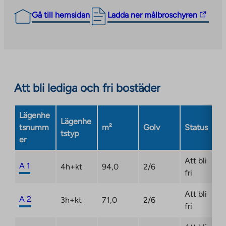
The
Gå till hemsidan
Ladda ner målbroschyren
link
takes
you
to
an
Att bli lediga och fri bostäder
external
site.
Link
Lägenhe
Lägenhe
opens
tsnumm
m²
Golv
Status
tstyp
in
er
a
new
Att bli
A 1
4h+kt
94,0
2/6
tab
fri
Att bli
A 2
3h+kt
71,0
2/6
fri