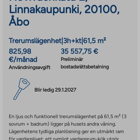
Linnakaupunki, 20100,
Åbo
Trerumslägenhet
|
3h+kt
|
61,5 m²
825,98
35 557,75 €
€/månad
Preliminär
bostadsrättsbetalning
Användningsavgift
Blir ledig 29.1.2027
En ljus och funktionell trerumslägenhet på 61,5 m² (3
sovrum + badrum) ligger på husets andra våning.
Lägenhetens tydliga planlösning ger en utmärkt ram
för vardagslivet: ett rymligt vardagsrum-kök utgör