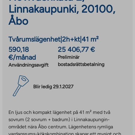
Linnakaupunki, 20100,
Åbo
Tvårumslägenhet
|
2h+kt
|
41 m²
590,18
25 406,77 €
€/månad
Preliminär
bostadsrättsbetalning
Användningsavgift
Blir ledig 29.1.2027
En ljus och kompakt lägenhet på 41 m² med två
sovrum (2 sovrum + badrum) i Linnakaupungin-
området nära Åbo centrum. Lägenhetens rymliga
vardagsrums-kökskombination skapar ett mysigt och