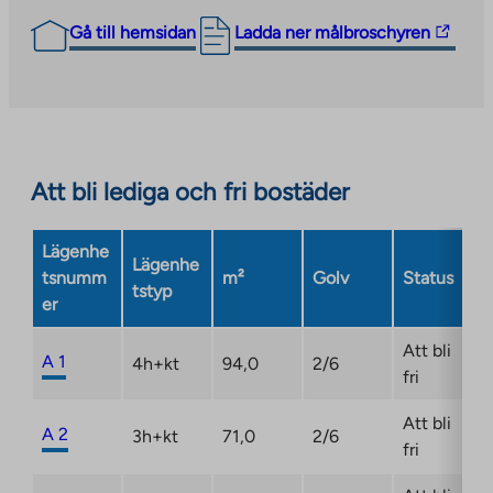
The
Gå till hemsidan
Ladda ner målbroschyren
link
takes
you
to
an
Att bli lediga och fri bostäder
external
site.
Link
Lägenhe
Lägenhe
opens
tsnumm
m²
Golv
Status
tstyp
in
er
a
new
Att bli
A 1
4h+kt
94,0
2/6
tab
fri
Att bli
A 2
3h+kt
71,0
2/6
fri