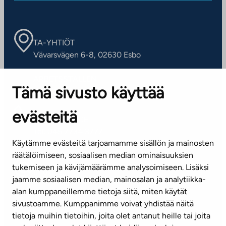
TA-YHTIÖT
Vävarsvägen 6-8, 02630 Esbo
ARBETSSTÄLLEN
Tämä sivusto käyttää
Kontaktinformation
evästeitä
KUNDSERVICE
Tel. 045 7734 3777
Käytämme evästeitä tarjoamamme sisällön ja mainosten
(vardagar kl. 8–16)
räätälöimiseen, sosiaalisen median ominaisuuksien
tukemiseen ja kävijämäärämme analysoimiseen. Lisäksi
info@ta.fi
jaamme sosiaalisen median, mainosalan ja analytiikka-
alan kumppaneillemme tietoja siitä, miten käytät
sivustoamme. Kumppanimme voivat yhdistää näitä
Nyhetsbrev (på finska)
tietoja muihin tietoihin, joita olet antanut heille tai joita