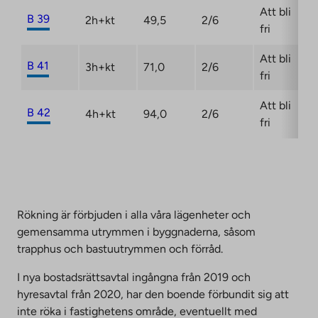
Att bli
B 39
2h+kt
49,5
2/6
fri
Att bli
B 41
3h+kt
71,0
2/6
fri
Att bli
B 42
4h+kt
94,0
2/6
fri
Rökning är förbjuden i alla våra lägenheter och
gemensamma utrymmen i byggnaderna, såsom
trapphus och bastuutrymmen och förråd.
I nya bostadsrättsavtal ingångna från 2019 och
hyresavtal från 2020, har den boende förbundit sig att
inte röka i fastighetens område, eventuellt med