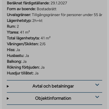
att vara helt färdigställt år 2040. Området planeras att
Beräknat färdigställande:
29.1.2027
hysa cirka 15 000 personer, samt skolor, daghem,
Form av boende:
Bostadsrätt
butiker, kontorslokaler och parker. Slottsstaden täcker
Urvalsgränser:
Tillgångsgränser för personer under 55 år
en yta på cirka 270 hektar. Området är en kombination
Lägenhetstyp:
2h+kt
av det gamla historiska Åbo och nytt stadsliv.
Rum:
2
Områdets läge är utmärkt, då järnvägsstationen,
Ytarea:
41 m²
butiker och alla tjänster i stadens centrum finns i
Total lägenhetsyta:
41 m²
närheten. Ruissalo ö ligger bara cirka tre kilometer bort,
Våningen/Skikten:
2/6
vilket också lätt kan nås med cykel. För den
Hiss:
Ja
kulturintresserade finns historiska sevärdheter som
Husbastu:
Ja
Åbo slott. Smidig kollektivtrafik och korta avstånd till
Balkong:
Ja
tjänster gör vardagen bekymmersfri.
Rökning förbjuden:
Ja
Husdjur tillåtet:
Ja
Avtal och betalningar
Objektinformation