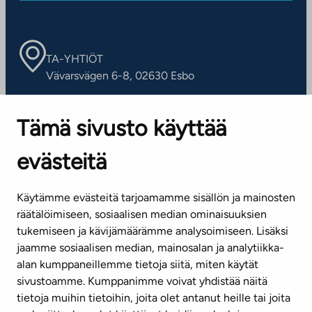
TA-YHTIÖT
Vävarsvägen 6-8, 02630 Esbo
ARBETSSTÄLLEN
Tämä sivusto käyttää
Kontaktinformation
evästeitä
KUNDSERVICE
Tel. 045 7734 3777
Käytämme evästeitä tarjoamamme sisällön ja mainosten
(vardagar kl. 8–16)
räätälöimiseen, sosiaalisen median ominaisuuksien
tukemiseen ja kävijämäärämme analysoimiseen. Lisäksi
info@ta.fi
jaamme sosiaalisen median, mainosalan ja analytiikka-
alan kumppaneillemme tietoja siitä, miten käytät
sivustoamme. Kumppanimme voivat yhdistää näitä
Nyhetsbrev (på finska)
tietoja muihin tietoihin, joita olet antanut heille tai joita