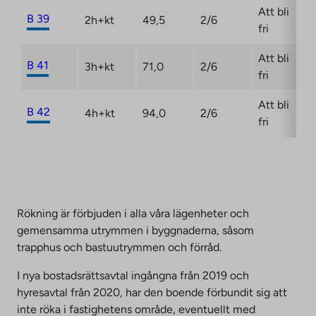
Att bli
B 39
2h+kt
49,5
2/6
fri
Att bli
B 41
3h+kt
71,0
2/6
fri
Att bli
B 42
4h+kt
94,0
2/6
fri
Rökning är förbjuden i alla våra lägenheter och
gemensamma utrymmen i byggnaderna, såsom
trapphus och bastuutrymmen och förråd.
I nya bostadsrättsavtal ingångna från 2019 och
hyresavtal från 2020, har den boende förbundit sig att
inte röka i fastighetens område, eventuellt med