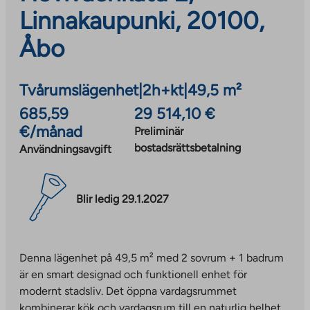
Linnakaupunki, 20100,
Åbo
Tvårumslägenhet
|
2h+kt
|
49,5 m²
685,59
29 514,10 €
€/månad
Preliminär
bostadsrättsbetalning
Användningsavgift
Blir ledig 29.1.2027
Denna lägenhet på 49,5 m² med 2 sovrum + 1 badrum
är en smart designad och funktionell enhet för
modernt stadsliv. Det öppna vardagsrummet
kombinerar kök och vardagsrum till en naturlig helhet