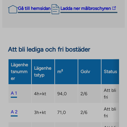
The
Gå till hemsidan
Ladda ner målbroschyren
link
takes
you
to
an
Att bli lediga och fri bostäder
external
site.
Link
Lägenhe
Lägenhe
opens
tsnumm
m²
Golv
Status
tstyp
in
er
a
new
Att bli
A 1
4h+kt
94,0
2/6
tab
fri
Att bli
A 2
3h+kt
71,0
2/6
fri