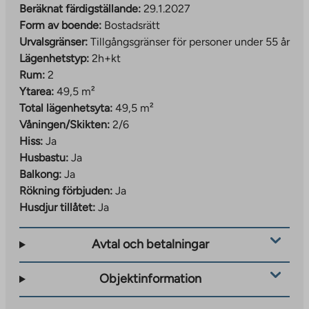
av det gamla historiska Åbo och nytt stadsliv.
Beräknat färdigställande:
29.1.2027
Områdets läge är utmärkt, då järnvägsstationen,
Form av boende:
Bostadsrätt
butiker och alla tjänster i stadens centrum finns i
Urvalsgränser:
Tillgångsgränser för personer under 55 år
närheten. Ruissalo ö ligger bara cirka tre kilometer bort,
Lägenhetstyp:
2h+kt
vilket också lätt kan nås med cykel. För den
Rum:
2
kulturintresserade finns historiska sevärdheter som
Ytarea:
49,5 m²
Åbo slott. Smidig kollektivtrafik och korta avstånd till
Total lägenhetsyta:
49,5 m²
tjänster gör vardagen bekymmersfri.
Våningen/Skikten:
2/6
Hiss:
Ja
Husbastu:
Ja
Balkong:
Ja
Rökning förbjuden:
Ja
Husdjur tillåtet:
Ja
Avtal och betalningar
Objektinformation