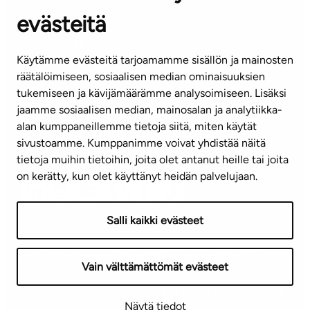
evästeitä
KUNDSERVICE
Tel. 045 7734 3777
Käytämme evästeitä tarjoamamme sisällön ja mainosten
(vardagar kl. 8–16)
räätälöimiseen, sosiaalisen median ominaisuuksien
tukemiseen ja kävijämäärämme analysoimiseen. Lisäksi
info@ta.fi
jaamme sosiaalisen median, mainosalan ja analytiikka-
alan kumppaneillemme tietoja siitä, miten käytät
sivustoamme. Kumppanimme voivat yhdistää näitä
Nyhetsbrev (på finska)
tietoja muihin tietoihin, joita olet antanut heille tai joita
on kerätty, kun olet käyttänyt heidän palvelujaan.
Salli kaikki evästeet
Användningsvillkor
Dataskydd
Tillgänglighetsutlåtande
Vain välttämättömät evästeet
Copyright © 2026 TA-Yhtiöt | Vi förbehåller oss rätten
Näytä tiedot
till ändringar