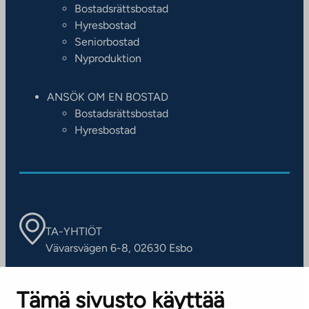
Bostadsrättsbostad
Hyresbostad
Seniorbostad
Nyproduktion
ANSÖK OM EN BOSTAD
Bostadsrättsbostad
Hyresbostad
TA-YHTIÖT
Vävarsvägen 6-8, 02630 Esbo
ARBETSSTÄLLEN
Tämä sivusto käyttää
Kontaktinformation