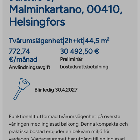
Malminkartano, 00410,
Helsingfors
Tvårumslägenhet
|
2h+kt
|
44,5 m²
772,74
30 492,50 €
€/månad
Preliminär
bostadsrättsbetalning
Användningsavgift
Blir ledig 30.4.2027
Funktionellt utformad tvårumslägenhet på översta
våningen med inglasad balkong. Denna kompakta och
praktiska bostad erbjuder en bekväm miljö för
vardagen. Vardagsrummet har utgång till en inglasad