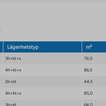
get cirka 11 km från
hälsocentral finns i
backas mångsidiga
Lägenhetstyp
m²
en miljö för aktiv
3h+kt+s
76,0
4h+kt+s
86,5
2h+kt
44,5
kt och markera TA-
4h+kt+s
85,0
stination.
3h+kt
64,0