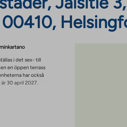
täder, Jälsitie 3,
 00410, Helsingf
lminkartano
las i det sex- till
gen en öppen terrass
genheterna har också
är 30 april 2027.
ndningsavgift från 687–