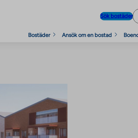
Sök bostäder
Bostäder
Ansök om en bostad
Boen