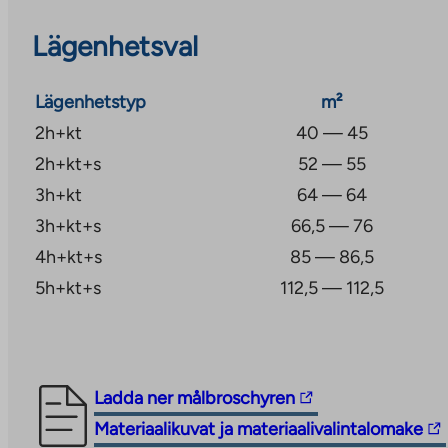
774 €
Lägenhetsval
2h+kt+s, 52,0–55,0 m² (10 enheter)
Inflyttningsavgifter från 32 939–36 265 € och anvä
Lägenhetstyp
m²
919 €
2h+kt
40 — 45
2h+kt+s
52 — 55
3h+kt, 64,0 m² (5 st)
3h+kt
64 — 64
Uthyrningsavgifter från 39339–40531 € och användn
3h+kt+s
66,5 — 76
1027 €
4h+kt+s
85 — 86,5
3h+kt+s, 66,5–76,0 m² (11 st)
5h+kt+s
112,5 — 112,5
Uthyrningsavgifter från 40970–45300 € och använd
1038–1148 €
The
Ladda ner målbroschyren
4h+kt+s, 85,0–86,5 m² (9 st)
link
The
Materiaalikuvat ja materiaalivalintalomake
Bytavgifter från 50 131 € – 52 515 € och användnings