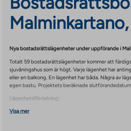
Bostadsrättsbos
Malminkartano,
Nya bostadsrättslägenheter under uppförande i Ma
Totalt 59 bostadsrättslägenheter kommer att färdigstäl
sjuvåningshus som är högt. Varje lägenhet har antin
eller en balkong. En lägenhet har båda. Några av lä
egen bastu. Projektets beräknade slutförandedatum 
Lägenhetsfördelning:
Visa mer
2h+kt, 40,0–45,0 m² (19 enheter)
Inflyttningsavgifter från 27 104–30 555 € och anvä