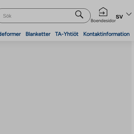
SV
Boendesidor
deformer
Blanketter
TA-Yhtiöt
Kontaktinformation