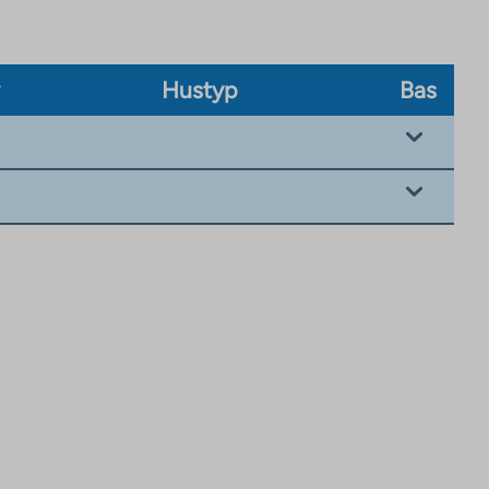
v
Hustyp
Bas