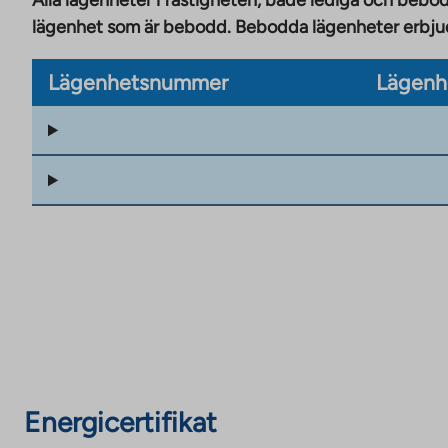
Alla lägenheter i fastigheten, både lediga och bebod
lägenhet som är bebodd. Bebodda lägenheter erbjuds
Lägenhetsnummer
Lägenh
Energicertifikat