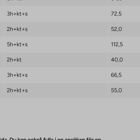
Housing LKV hanterar
ode 0 € när du tecknar
3h+kt+s
72,5
ån TA-Asumisoikeus Oy
:
2h+kt+s
52,0
5h+kt+s
112,5
2h+kt
40,0
3h+kt+s
66,5
2h+kt+s
55,0