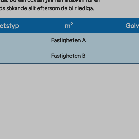
da. Du kan också fylla i en ansökan för en
 sökande allt eftersom de blir lediga.
etstyp
m²
Gol
Fastigheten A
Fastigheten B