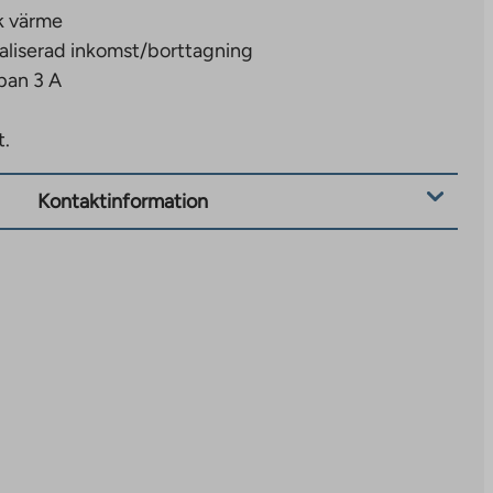
k värme
aliserad inkomst/borttagning
pan 3 A
t.
Kontaktinformation