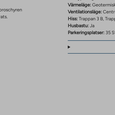
Värmeläge:
Geotermis
 broschyren
Ventilationsläge:
Centr
ats.
Hiss:
Trappan 3 B, Trap
Husbastu:
Ja
savgift från 1 647 € –
Parkeringsplatser:
35 S
ts i
erligare information
 boende kommer att ha
nde Jälsitie 1
 gårdsplanens tak och i
splanen för bekväm
vattenburen golvvärme