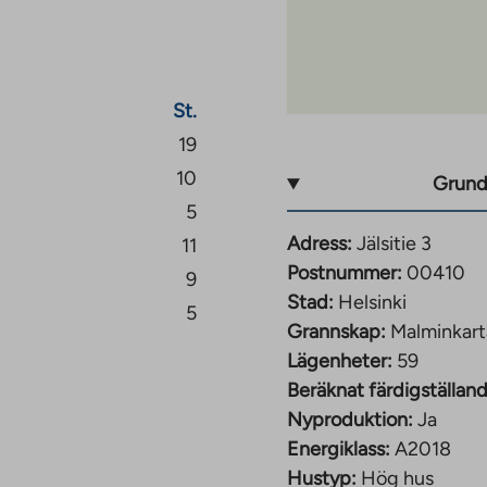
ndningsavgift från 835–
St.
19
10
Grund
5
ingsavgift från 997–
Adress:
Jälsitie 3
11
Postnummer:
00410
9
Stad:
Helsinki
5
Grannskap:
Malminkar
ningsavgift från
Lägenheter:
59
Beräknat färdigställand
Nyproduktion:
Ja
Energiklass:
A2018
Hustyp:
Hög hus
avgift från 1 270 € – 1