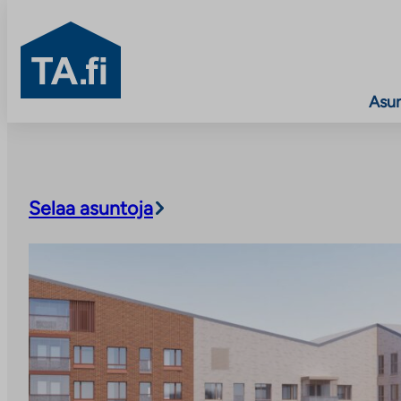
TA.fi
Asu
Siirry
sisältöön
Selaa asuntoja