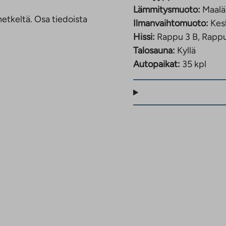
Lämmitysmuoto:
Maal
etkeltä. Osa tiedoista
Ilmanvaihtomuoto:
Kes
Hissi:
Rappu 3 B, Rappu
Talosauna:
Kyllä
ttövastike alkaen
Autopaikat:
35 kpl
aitoksessa
i tarkempaa tietoa.
seen saakka.
ssa tarjoaa rauhallisen
n alle sekä erilliseen
htyisään käyttöön.
esikiertoinen