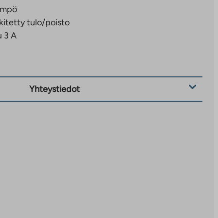
ämpö
kitetty tulo/poisto
 3 A
Yhteystiedot