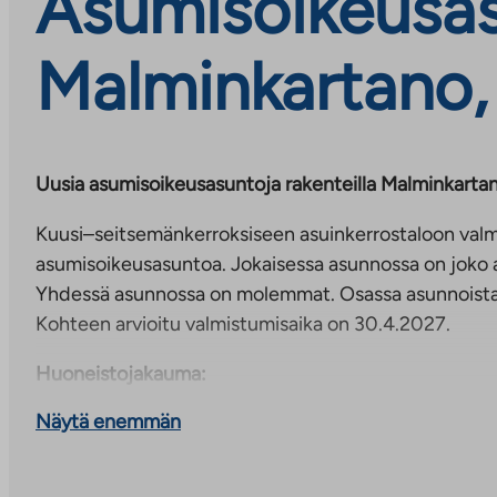
Asumisoikeusasu
Malminkartano,
Uusia asumisoikeusasuntoja rakenteilla Malminkarta
Kuusi–seitsemänkerroksiseen asuinkerrostaloon val
asumisoikeusasuntoa. Jokaisessa asunnossa on joko a
Yhdessä asunnossa on molemmat. Osassa asunnoist
Kohteen arvioitu valmistumisaika on 30.4.2027.
Huoneistojakauma:
Näytä enemmän
2h+kt, 40,0–45,0 m² (19 kpl)
asumisoikeusmaksut alkaen 27104€ -30555€ ja käyt