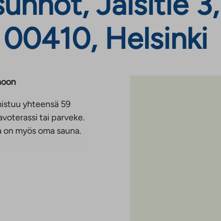
nnot, Jälsitie 3,
 00410, Helsinki
noon
mistuu yhteensä 59
voterassi tai parveke.
a on myös oma sauna.
tövastike alkaen 687€