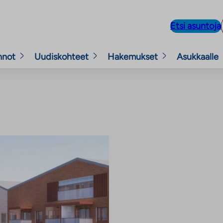
Etsi asuntoja
nnot
Uudiskohteet
Hakemukset
Asukkaalle