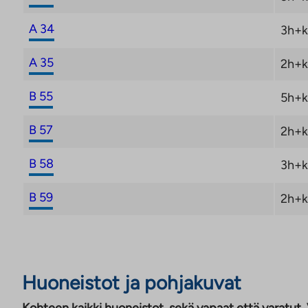
asumisoikeussopimuksen TA-Asumisoikeus Oy asum
viimeistään 31.12.2026. Tutustu kampanjaehtoihin:
A 34
3h+k
https://ta.fi/housing/tarjous/
A 35
2h+k
B 55
5h+k
B 57
2h+k
B 58
3h+k
B 59
2h+k
Huoneistot ja pohjakuvat