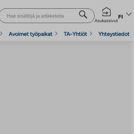
FI
Asukassivut
Avoimet työpaikat
TA-Yhtiöt
Yhteystiedot