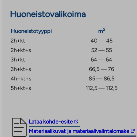
– 774€
Huoneistovalikoima
2h+kt+s, 52,0–55,0 m² (10 kpl)
asumisoikeusmaksut alkaen 32939€ -36265€ ja käyt
Huoneistotyyppi
m²
– 919€
2h+kt
40 — 45
2h+kt+s
52 — 55
3h+kt, 64,0 m² (5 kpl)
3h+kt
64 — 64
asumisoikeusmaksut alkaen 39339€ -40531€ ja käytt
3h+kt+s
66,5 — 76
997€-1027€
4h+kt+s
85 — 86,5
3h+kt+s, 66,5–76,0 m² (11 kpl)
5h+kt+s
112,5 — 112,5
asumisoikeusmaksut alkaen 40970€ – 45300€ ja käy
1038€ – 1148€
Linkki
Lataa kohde-esite
4h+kt+s, 85,0–86,5 m² (9 kpl)
vie
Linkki
Materiaalikuvat ja materiaalivalintalomake
asumisoikeusmaksut alkaen 50131€ – 52515€ ja käyt