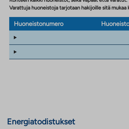
Kohteen kaikki huoneistot, sekä vapaat että varatut.
Varattuja huoneistoja tarjotaan hakijoille sitä mukaa 
Huoneistonumero
Huoneisto
Energiatodistukset