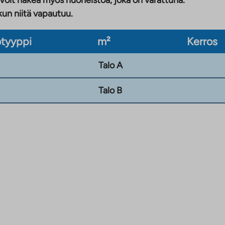
 Voit hakea myös huoneistoa, joka on varattuna.
kun niitä vapautuu.
tyyppi
m²
Kerros
Talo A
Talo B