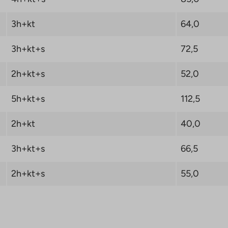
kt och markera TA-
3h+kt
64,0
stination.
3h+kt+s
72,5
Housing LKV hanterar
ode 0 € när du tecknar
2h+kt+s
52,0
ån TA-Asumisoikeus Oy
:
5h+kt+s
112,5
2h+kt
40,0
3h+kt+s
66,5
2h+kt+s
55,0