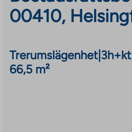
00410, Helsing
Trerumslägenhet
|
3h+kt
66,5 m²