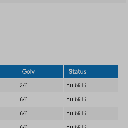
external
site.
Link
opens
in
a
new
tab
Golv
Status
2/6
Att bli fri
6/6
Att bli fri
6/6
Att bli fri
6/6
Att bli fri