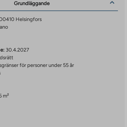
Grundläggande
, 00410 Helsingfors
tano
e:
30.4.2027
dsrätt
sgränser för personer under 55 år
s
5 m²