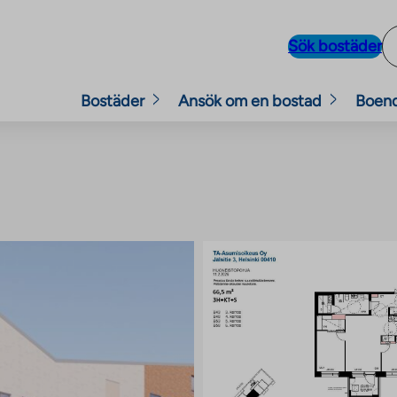
Sök bostäder
Bostäder
Ansök om en bostad
Boen