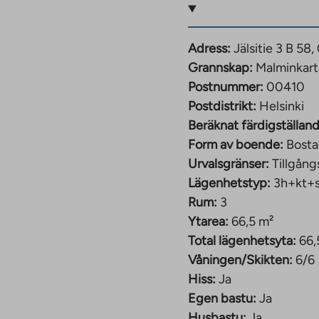
Adress:
Jälsitie 3 B 58
ndningsavgift från 687–
Grannskap:
Malminkar
Postnummer:
00410
Postdistrikt:
Helsinki
Beräknat färdigställand
ndningsavgift från 835–
Form av boende:
Bosta
Urvalsgränser:
Tillgång
Lägenhetstyp:
3h+kt+
Rum:
3
Ytarea:
66,5 m²
ingsavgift från 997–
Total lägenhetsyta:
66,
Våningen/Skikten:
6/6
Hiss:
Ja
Egen bastu:
Ja
ningsavgift från
Husbastu:
Ja