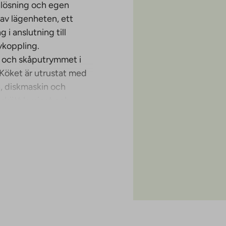
nlösning och egen
av lägenheten, ett
i anslutning till
vkoppling.
n och skåputrymmet i
Köket är utrustat med
, diskmaskin och
tskött laminat och
lminkartano
las i det sex- till
gen en öppen terrass
genheterna har också
är 30 april 2027.