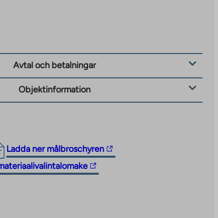
Avtal och betalningar
Objektinformation
The
Ladda ner målbroschyren
link
materiaalivalintalomake
takes
you
to
an