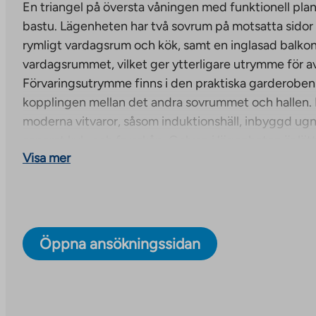
En triangel på översta våningen med funktionell pla
bastu. Lägenheten har två sovrum på motsatta sidor 
rymligt vardagsrum och kök, samt en inglasad balkong 
vardagsrummet, vilket ger ytterligare utrymme för a
Förvaringsutrymme finns i den praktiska garderobe
kopplingen mellan det andra sovrummet och hallen. 
moderna vitvaror, såsom induktionshäll, inbyggd ugn
separat kyl- och frysskåp. Golven i lägenheten är lät
Visa mer
badrummet är kaklat med keramikplattor.
Nya bostadsrättslägenheter under uppförande i Ma
Totalt 59 bostadsrättslägenheter kommer att färdigstäl
sjuvåningshus som är högt. Varje lägenhet har antin
Öppna ansökningssidan
eller en balkong. En lägenhet har båda. Några av lä
egen bastu. Projektets beräknade slutförandedatum 
Lägenhetsfördelning: