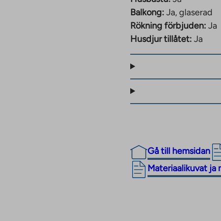
Balkong:
Ja, glaserad
Rökning förbjuden:
Ja
Husdjur tillåtet:
Ja
avgift från 1 270 € – 1
savgift från 1 647 € –
ts i
Gå till hemsidan
erligare information
The
Materiaalikuvat ja 
 boende kommer att ha
link
takes
nde Jälsitie 1
you
 gårdsplanens tak och i
to