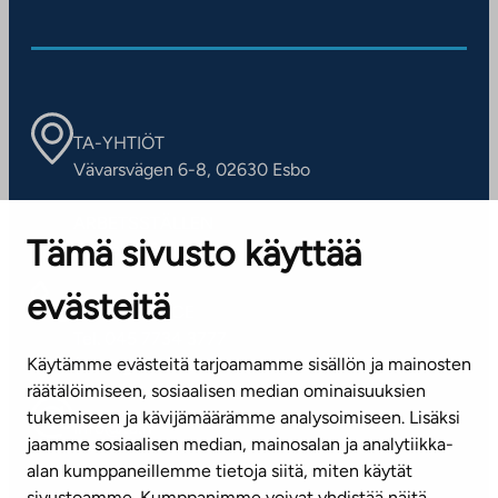
TA-YHTIÖT
Vävarsvägen 6-8, 02630 Esbo
ARBETSSTÄLLEN
Tämä sivusto käyttää
Kontaktinformation
evästeitä
KUNDSERVICE
Tel. 045 7734 3777
Käytämme evästeitä tarjoamamme sisällön ja mainosten
(vardagar kl. 8–16)
räätälöimiseen, sosiaalisen median ominaisuuksien
tukemiseen ja kävijämäärämme analysoimiseen. Lisäksi
info@ta.fi
jaamme sosiaalisen median, mainosalan ja analytiikka-
alan kumppaneillemme tietoja siitä, miten käytät
sivustoamme. Kumppanimme voivat yhdistää näitä