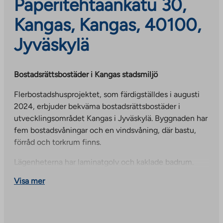
Paperitehtaankatu 30,
Kangas, Kangas, 40100,
Jyväskylä
Bostadsrättsbostäder i Kangas stadsmiljö
Flerbostadshusprojektet, som färdigställdes i augusti
2024, erbjuder bekväma bostadsrättsbostäder i
utvecklingsområdet Kangas i Jyväskylä. Byggnaden har
fem bostadsvåningar och en vindsvåning, där bastu,
förråd och torkrum finns.
Lägenheterna har laminatgolv och kaklade badrum.
Lägenheterna har lägenhetsspecifik mekanisk till- och
Visa mer
frånluftsventilation med värmeåtervinning (från
fastighetens el). Den elektriska komfortgolvvärmen i
badrummen drivs med lägenhetens egen el.
Vattenförbrukningen mäts per lägenhet och vatten