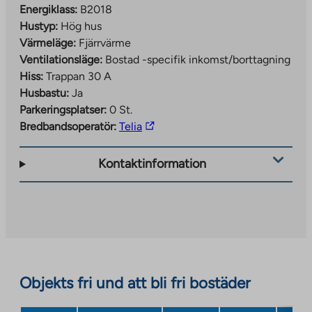
Energiklass:
B2018
Hustyp:
Hög hus
Värmeläge:
Fjärrvärme
Ventilationsläge:
Bostad -specifik inkomst/borttagning
Hiss:
Trappan 30 A
Husbastu:
Ja
Parkeringsplatser:
0 St.
The
Bredbandsoperatör:
Telia
link
takes
Kontaktinformation
you
to
an
external
site.
Link
opens
Objekts fri und att bli fri bostäder
in
a