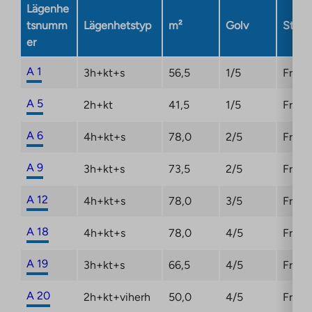
Lägenhe
new
tsnumm
Lägenhetstyp
m²
Golv
Statu
tab
er
A 1
3h+kt+s
56,5
1/5
Fri
A 5
2h+kt
41,5
1/5
Fri
A 6
4h+kt+s
78,0
2/5
Fri
A 9
3h+kt+s
73,5
2/5
Fri
A 12
4h+kt+s
78,0
3/5
Fri
A 18
4h+kt+s
78,0
4/5
Fri
A 19
3h+kt+s
66,5
4/5
Fri
A 20
2h+kt+viherh
50,0
4/5
Fri