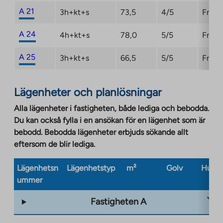
A 21
3h+kt+s
73,5
4/5
Fri
A 24
4h+kt+s
78,0
5/5
Fri
A 25
3h+kt+s
66,5
5/5
Fri
Lägenheter och planlösningar
Alla lägenheter i fastigheten, både lediga och bebodda.
Du kan också fylla i en ansökan för en lägenhet som är
bebodd. Bebodda lägenheter erbjuds sökande allt
eftersom de blir lediga.
Lägenhetsn
Lägenhetstyp
m²
Golv
Husty
ummer
Fastigheten A