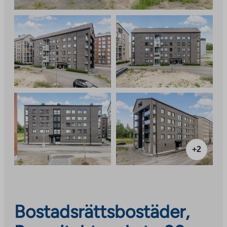
+2
Bostadsrättsbostäder,