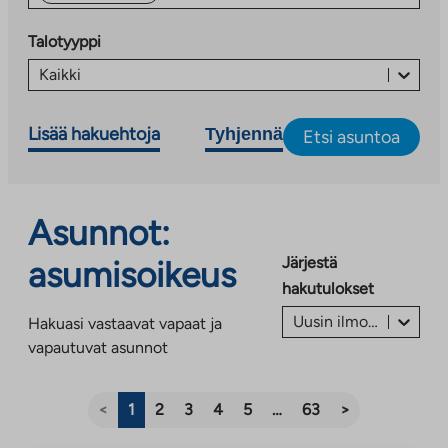
Talotyyppi
Kaikki
Lisää hakuehtoja
Tyhjennä
Etsi asuntoa
Asunnot:
Järjestä
asumisoikeus
hakutulokset
Uusin ilmoitus ensin
Hakuasi vastaavat vapaat ja
vapautuvat asunnot
<
1
2
3
4
5
…
63
>