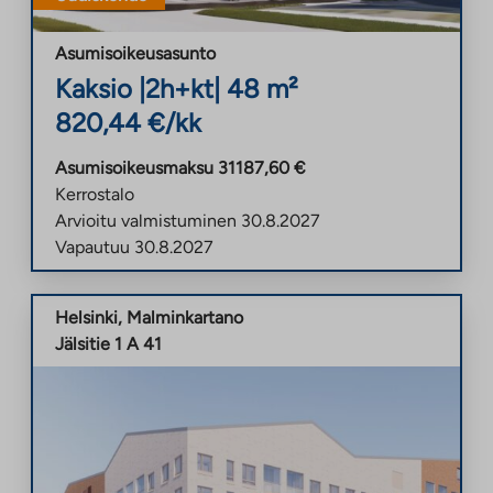
Asumisoikeusasunto
Kaksio
|
2h+kt
|
48
m²
820,44
€/kk
Asumisoikeusmaksu
31187,60
€
Kerrostalo
Arvioitu valmistuminen
30.8.2027
Vapautuu
30.8.2027
Helsinki
,
Malminkartano
Jälsitie 1 A 41