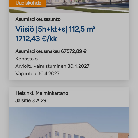
Uudiskohde
Asumisoikeusasunto
Viisiö
|
5h+kt+s
|
112,5
m²
1712,43
€/kk
Asumisoikeusmaksu
67572,89
€
Kerrostalo
Arvioitu valmistuminen
30.4.2027
Vapautuu
30.4.2027
Helsinki
,
Malminkartano
Jälsitie 3 A 29