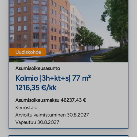
Uudiskohde
Asumisoikeusasunto
Kolmio
|
3h+kt+s
|
77
m²
1216,35
€/kk
Asumisoikeusmaksu
46237,43
€
Kerrostalo
Arvioitu valmistuminen
30.8.2027
Vapautuu
30.8.2027