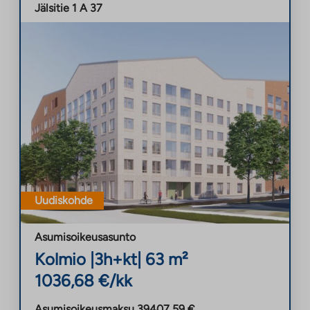
Jälsitie 1 A 37
Uudiskohde
Asumisoikeusasunto
Kolmio
|
3h+kt
|
63
m²
1036,68
€/kk
Asumisoikeusmaksu
39407,59
€