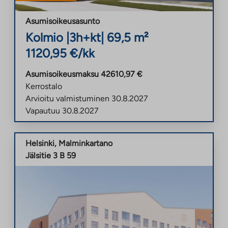
Asumisoikeusasunto
Kolmio
|
3h+kt
|
69,5
m²
1120,95
€/kk
Asumisoikeusmaksu
42610,97
€
Kerrostalo
Arvioitu valmistuminen
30.8.2027
Vapautuu
30.8.2027
Helsinki
,
Malminkartano
Jälsitie 3 B 59