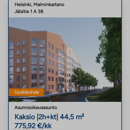
Helsinki
,
Malminkartano
Jälsitie 1 A 38
Uudiskohde
Asumisoikeusasunto
Kaksio
|
2h+kt
|
44,5
m²
775,92
€/kk