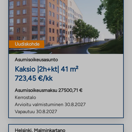
Uudiskohde
Asumisoikeusasunto
Kaksio
|
2h+kt
|
41
m²
723,45
€/kk
Asumisoikeusmaksu
27500,71
€
Kerrostalo
Arvioitu valmistuminen
30.8.2027
Vapautuu
30.8.2027
Helsinki
,
Malminkartano