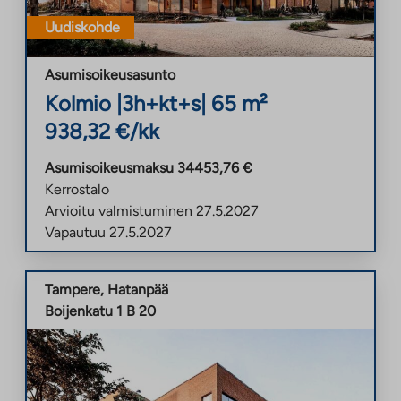
Uudiskohde
Asumisoikeusasunto
Kolmio
|
3h+kt+s
|
65
m²
938,32
€/kk
Asumisoikeusmaksu
34453,76
€
Kerrostalo
Arvioitu valmistuminen
27.5.2027
Vapautuu
27.5.2027
Tampere
,
Hatanpää
Boijenkatu 1 B 20