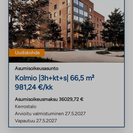
Uudiskohde
Asumisoikeusasunto
Kolmio
|
3h+kt+s
|
66,5
m²
981,24
€/kk
Asumisoikeusmaksu
36029,72
€
Kerrostalo
Arvioitu valmistuminen
27.5.2027
Vapautuu
27.5.2027