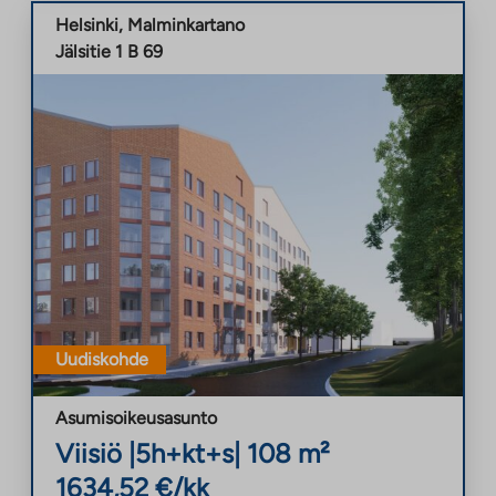
Helsinki
,
Malminkartano
Jälsitie 1 B 69
Uudiskohde
Asumisoikeusasunto
Viisiö
|
5h+kt+s
|
108
m²
1634,52
€/kk