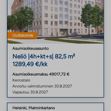
Uudiskohde
Asumisoikeusasunto
Neliö
|
4h+kt+s
|
82,5
m²
1289,49
€/kk
Asumisoikeusmaksu
49017,72
€
Kerrostalo
Arvioitu valmistuminen
30.8.2027
Vapautuu
30.8.2027
Helsinki
,
Malminkartano