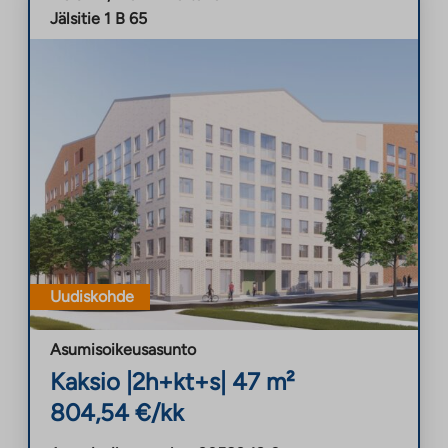
Jälsitie 1 B 65
Uudiskohde
Asumisoikeusasunto
Kaksio
|
2h+kt+s
|
47
m²
804,54
€/kk