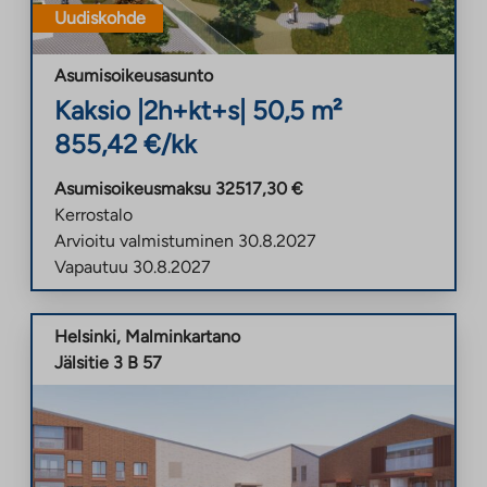
Uudiskohde
Asumisoikeusasunto
Kaksio
|
2h+kt+s
|
50,5
m²
855,42
€/kk
Asumisoikeusmaksu
32517,30
€
Kerrostalo
Arvioitu valmistuminen
30.8.2027
Vapautuu
30.8.2027
Helsinki
,
Malminkartano
Jälsitie 3 B 57