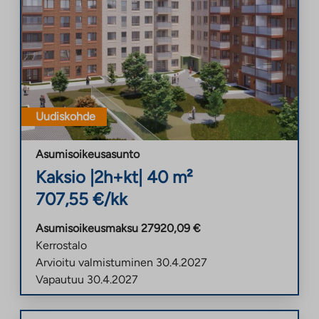
Uudiskohde
Asumisoikeusasunto
Kaksio
|
2h+kt
|
40
m²
707,55
€/kk
Asumisoikeusmaksu
27920,09
€
Kerrostalo
Arvioitu valmistuminen
30.4.2027
Vapautuu
30.4.2027