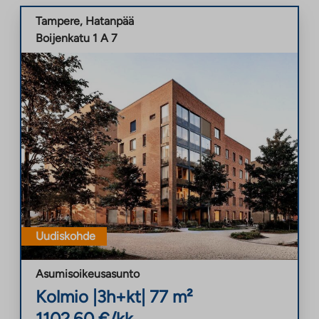
Tampere
,
Hatanpää
Boijenkatu 1 A 7
Uudiskohde
Asumisoikeusasunto
Kolmio
|
3h+kt
|
77
m²
1102,60
€/kk