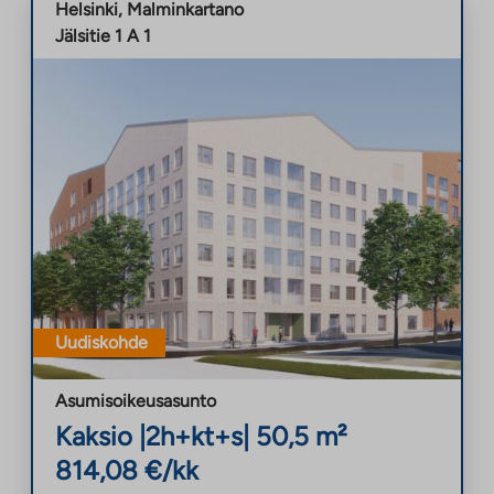
Helsinki
,
Malminkartano
Jälsitie 1 A 1
Uudiskohde
Asumisoikeusasunto
Kaksio
|
2h+kt+s
|
50,5
m²
814,08
€/kk