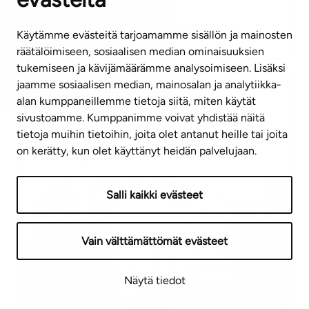
Kerrostalo
Arvioitu valmistuminen
30.4.2027
Käytämme evästeitä tarjoamamme sisällön ja mainosten
Vapautuu
30.4.2027
räätälöimiseen, sosiaalisen median ominaisuuksien
tukemiseen ja kävijämäärämme analysoimiseen. Lisäksi
jaamme sosiaalisen median, mainosalan ja analytiikka-
Helsinki
,
Malminkartano
alan kumppaneillemme tietoja siitä, miten käytät
Jälsitie 3 A 33
sivustoamme. Kumppanimme voivat yhdistää näitä
tietoja muihin tietoihin, joita olet antanut heille tai joita
on kerätty, kun olet käyttänyt heidän palvelujaan.
Salli kaikki evästeet
Vain välttämättömät evästeet
Näytä tiedot
Uudiskohde