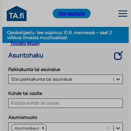
TA.fi
Etsi asuntoja
Siirry
Opiskelijaetu: tee sopimus 31.8. mennessä – saat 2
sisältöön
viikkoa ilmaista muuttoaikaa!
Tutustu etuun
Asuntohaku
Paikkakunta tai asuinalue
Etsi paikkakunta tai asuinalue
Kohde tai osoite
Asumismuoto
Asumisoikeus