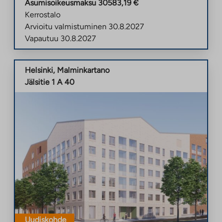
Asumisoikeusmaksu
30583,19
€
Kerrostalo
Arvioitu valmistuminen
30.8.2027
Vapautuu
30.8.2027
Helsinki
,
Malminkartano
Jälsitie 1 A 40
Uudiskohde