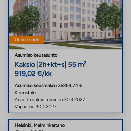
Uudiskohde
Asumisoikeusasunto
Kaksio
|
2h+kt+s
|
55
m²
919,02
€/kk
Asumisoikeusmaksu
36264,74
€
Kerrostalo
Arvioitu valmistuminen
30.4.2027
Vapautuu
30.4.2027
Helsinki
,
Malminkartano