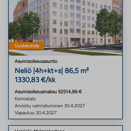
Uudiskohde
Asumisoikeusasunto
Neliö
|
4h+kt+s
|
86,5
m²
1330,83
€/kk
Asumisoikeusmaksu
52514,86
€
Kerrostalo
Arvioitu valmistuminen
30.4.2027
Vapautuu
30.4.2027