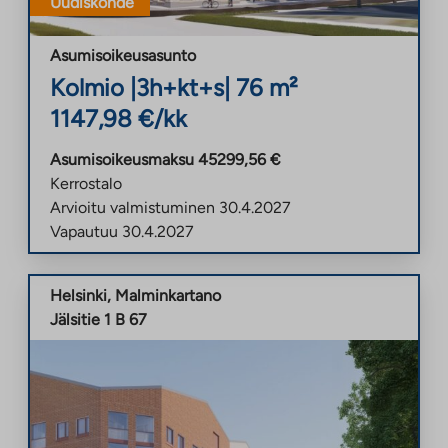
Uudiskohde
Asumisoikeusasunto
Kolmio
|
3h+kt+s
|
76
m²
1147,98
€/kk
Asumisoikeusmaksu
45299,56
€
Kerrostalo
Arvioitu valmistuminen
30.4.2027
Vapautuu
30.4.2027
Helsinki
,
Malminkartano
Jälsitie 1 B 67