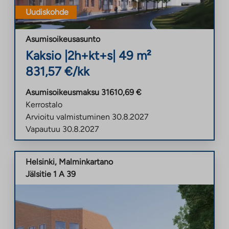
Uudiskohde
Asumisoikeusasunto
Kaksio
|
2h+kt+s
|
49
m²
831,57
€/kk
Asumisoikeusmaksu
31610,69
€
Kerrostalo
Arvioitu valmistuminen
30.8.2027
Vapautuu
30.8.2027
Helsinki
,
Malminkartano
Jälsitie 1 A 39