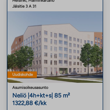
Helsinki
,
Malminkartano
Jälsitie 3 A 31
Uudiskohde
Asumisoikeusasunto
Neliö
|
4h+kt+s
|
85
m²
1322,88
€/kk