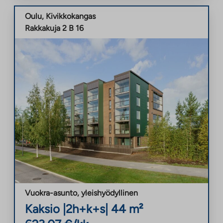
Oulu
,
Kivikkokangas
Rakkakuja 2 B 16
Vuokra-asunto
,
yleishyödyllinen
Kaksio
|
2h+k+s
|
44
m²