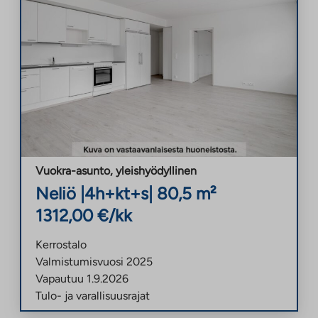
Vuokra-asunto
,
yleishyödyllinen
Neliö
|
4h+kt+s
|
80,5
m²
1312,00
€/kk
Kerrostalo
Valmistumisvuosi
2025
Vapautuu
1.9.2026
Tulo- ja varallisuusrajat