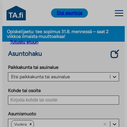
TA.fi
Etsi asuntoja
Siirry
Opiskelijaetu: tee sopimus 31.8. mennessä – saat 2
sisältöön
viikkoa ilmaista muuttoaikaa!
Tutustu etuun
Asuntohaku
Paikkakunta tai asuinalue
Etsi paikkakunta tai asuinalue
Kohde tai osoite
Asumismuoto
Vuokra