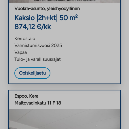
Vuokra-asunto
,
yleishyödyllinen
Kaksio
|
2h+kt
|
50
m²
874,12
€/kk
Kerrostalo
Valmistumisvuosi
2025
Vapaa
Tulo- ja varallisuusrajat
Opiskelijaetu
Espoo
,
Kera
Maitovadinkatu 11 F 18