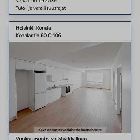
Vapautuu
1.9.2026
Tulo- ja varallisuusrajat
Helsinki
,
Konala
Konalantie 60 C 106
Vuokra-asunto
,
yleishyödyllinen