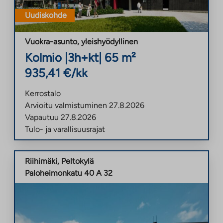
Uudiskohde
Vuokra-asunto
,
yleishyödyllinen
Kolmio
|
3h+kt
|
65
m²
935,41
€/kk
Kerrostalo
Arvioitu valmistuminen
27.8.2026
Vapautuu
27.8.2026
Tulo- ja varallisuusrajat
Riihimäki
,
Peltokylä
Paloheimonkatu 40 A 32