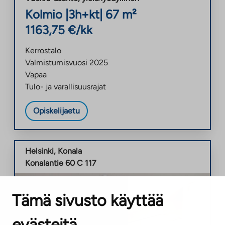
Kolmio
|
3h+kt
|
67
m²
1163,75
€/kk
Kerrostalo
Valmistumisvuosi
2025
Vapaa
Tulo- ja varallisuusrajat
Opiskelijaetu
Helsinki
,
Konala
Konalantie 60 C 117
Tämä sivusto käyttää
evästeitä