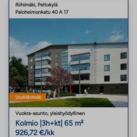
Riihimäki
,
Peltokylä
Paloheimonkatu 40 A 17
Uudiskohde
Vuokra-asunto
,
yleishyödyllinen
Kolmio
|
3h+kt
|
65
m²
926,72
€/kk