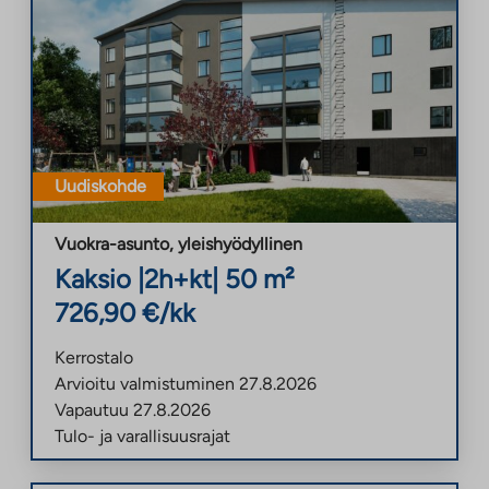
Uudiskohde
Vuokra-asunto
,
yleishyödyllinen
Kaksio
|
2h+kt
|
50
m²
726,90
€/kk
Kerrostalo
Arvioitu valmistuminen
27.8.2026
Vapautuu
27.8.2026
Tulo- ja varallisuusrajat