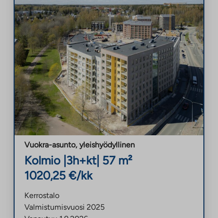
Vuokra-asunto
,
yleishyödyllinen
Kolmio
|
3h+kt
|
57
m²
1020,25
€/kk
Kerrostalo
Valmistumisvuosi
2025