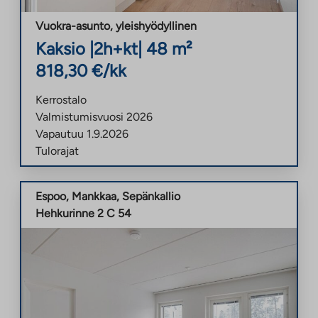
Vuokra-asunto
,
yleishyödyllinen
Kaksio
|
2h+kt
|
48
m²
818,30
€/kk
Kerrostalo
Valmistumisvuosi
2026
Vapautuu
1.9.2026
Tulorajat
Espoo
,
Mankkaa
,
Sepänkallio
Hehkurinne 2 C 54