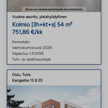
Vuokra-asunto
,
yleishyödyllinen
Kolmio
|
3h+kt+s
|
54
m²
751,86
€/kk
Kerrostalo
Valmistumisvuosi
2026
Vapautuu
1.9.2026
Tulo- ja varallisuusrajat
Oulu
,
Tuira
Kangastie 13 B 25