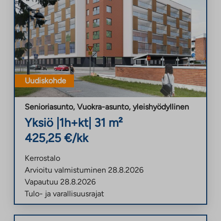
Uudiskohde
Senioriasunto, Vuokra-asunto
,
yleishyödyllinen
Yksiö
|
1h+kt
|
31
m²
425,25
€/kk
Kerrostalo
Arvioitu valmistuminen
28.8.2026
Vapautuu
28.8.2026
Tulo- ja varallisuusrajat