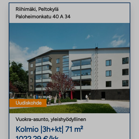
Riihimäki
,
Peltokylä
Paloheimonkatu 40 A 34
Uudiskohde
Vuokra-asunto
,
yleishyödyllinen
Kolmio
|
3h+kt
|
71
m²
1022,29
€/kk