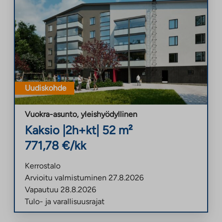
Uudiskohde
Vuokra-asunto
,
yleishyödyllinen
Kaksio
|
2h+kt
|
52
m²
771,78
€/kk
Kerrostalo
Arvioitu valmistuminen
27.8.2026
Vapautuu
28.8.2026
Tulo- ja varallisuusrajat