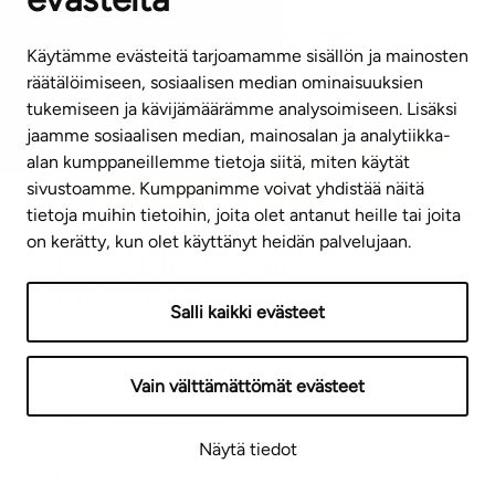
Käytämme evästeitä tarjoamamme sisällön ja mainosten
räätälöimiseen, sosiaalisen median ominaisuuksien
tukemiseen ja kävijämäärämme analysoimiseen. Lisäksi
jaamme sosiaalisen median, mainosalan ja analytiikka-
alan kumppaneillemme tietoja siitä, miten käytät
sivustoamme. Kumppanimme voivat yhdistää näitä
tietoja muihin tietoihin, joita olet antanut heille tai joita
Vuokra-asunto
,
yleishyödyllinen
on kerätty, kun olet käyttänyt heidän palvelujaan.
Kaksio
|
2h+kt
|
43
m²
815,50
€/kk
Salli kaikki evästeet
Kerrostalo
Valmistumisvuosi
2025
Vain välttämättömät evästeet
Vapaa
Tulo- ja varallisuusrajat
Näytä tiedot
Opiskelijaetu