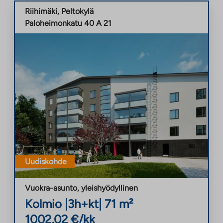
Riihimäki
,
Peltokylä
Paloheimonkatu 40 A 21
Uudiskohde
Vuokra-asunto
,
yleishyödyllinen
Kolmio
|
3h+kt
|
71
m²
1002,02
€/kk