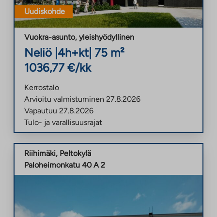
Uudiskohde
Vuokra-asunto
,
yleishyödyllinen
Neliö
|
4h+kt
|
75
m²
1036,77
€/kk
Kerrostalo
Arvioitu valmistuminen
27.8.2026
Vapautuu
27.8.2026
Tulo- ja varallisuusrajat
Riihimäki
,
Peltokylä
Paloheimonkatu 40 A 2