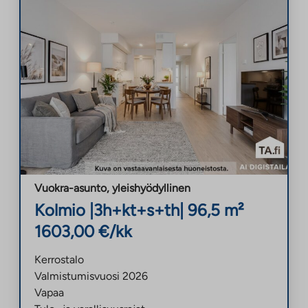
Vuokra-asunto
,
yleishyödyllinen
Kolmio
|
3h+kt+s+th
|
96,5
m²
1603,00
€/kk
Kerrostalo
Valmistumisvuosi
2026
Vapaa