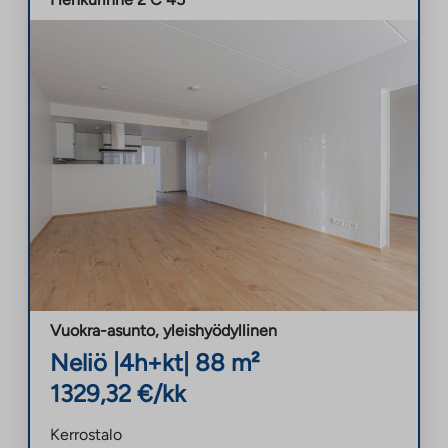
Vuokra-asunto
,
yleishyödyllinen
Neliö
|
4h+kt
|
88
m²
1329,32
€/kk
Kerrostalo