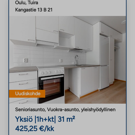
Oulu
,
Tuira
Kangastie 13 B 21
Uudiskohde
Senioriasunto, Vuokra-asunto
,
yleishyödyllinen
Yksiö
|
1h+kt
|
31
m²
425,25
€/kk