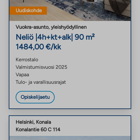
Uudiskohde
Vuokra-asunto
,
yleishyödyllinen
Neliö
|
4h+kt+alk
|
90
m²
1484,00
€/kk
Kerrostalo
Valmistumisvuosi
2025
Vapaa
Tulo- ja varallisuusrajat
Opiskelijaetu
Helsinki
,
Konala
Konalantie 60 C 114