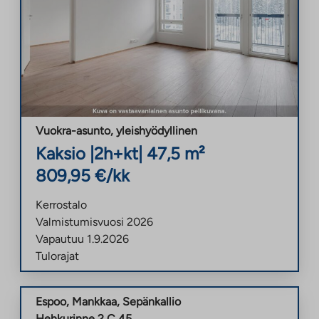
Vuokra-asunto
,
yleishyödyllinen
Kaksio
|
2h+kt
|
47,5
m²
809,95
€/kk
Kerrostalo
Valmistumisvuosi
2026
Vapautuu
1.9.2026
Tulorajat
Espoo
,
Mankkaa
,
Sepänkallio
Hehkurinne 2 C 45