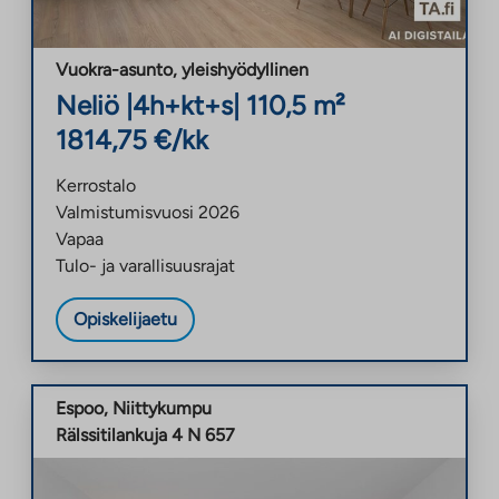
Vuokra-asunto
,
yleishyödyllinen
Neliö
|
4h+kt+s
|
110,5
m²
1814,75
€/kk
Kerrostalo
Valmistumisvuosi
2026
Vapaa
Tulo- ja varallisuusrajat
Opiskelijaetu
Espoo
,
Niittykumpu
Rälssitilankuja 4 N 657