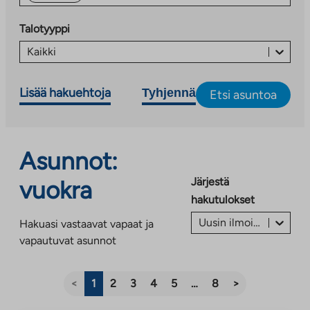
Talotyyppi
Kaikki
Lisää hakuehtoja
Tyhjennä
Etsi asuntoa
Asunnot:
Järjestä
vuokra
hakutulokset
Uusin ilmoitus ensin
Hakuasi vastaavat vapaat ja
vapautuvat asunnot
<
1
2
3
4
5
…
8
>