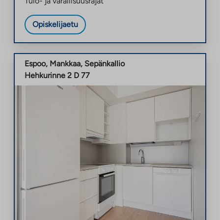
Tulo- ja varallisuusrajat
Opiskelijaetu
Espoo
,
Mankkaa
,
Sepänkallio
Hehkurinne 2 D 77