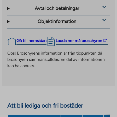
external
Avtal och betalningar
site
Objektinformation
The
Gå till hemsidan
Ladda ner målbroschyren
link
takes
Obs! Broschyrens information är från tidpunkten då
you
broschyren sammanställdes. En del av informationen
to
kan ha ändrats.
an
external
site.
Link
opens
in
Att bli lediga och fri bostäder
a
new