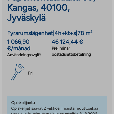
Kangas, 40100,
Jyväskylä
Fyrarumslägenhet
|
4h+kt+s
|
78 m²
1 066,90
46 124,44 €
€/månad
Preliminär
bostadsrättsbetalning
Användningsavgift
Fri
Opiskelijaetu
Opiskelijat saavat 2 viikkoa ilmaista muuttoaikaa
vapaisiin ja valmistuneisiin asuntoihin 31.8.2026