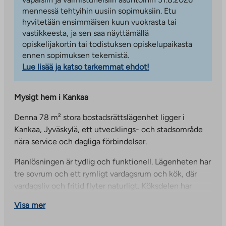
mennessä tehtyihin uusiin sopimuksiin. Etu
hyvitetään ensimmäisen kuun vuokrasta tai
vastikkeesta, ja sen saa näyttämällä
opiskelijakortin tai todistuksen opiskelupaikasta
ennen sopimuksen tekemistä.
Lue lisää ja katso tarkemmat ehdot!
Mysigt hem i Kankaa
Denna 78 m² stora bostadsrättslägenhet ligger i
Kankaa, Jyväskylä, ett utvecklings- och stadsområde
nära service och dagliga förbindelser.
Planlösningen är tydlig och funktionell. Lägenheten har
tre sovrum och ett rymligt vardagsrum och kök, där
vardagsliv och fritid flyter naturligt. Köksdelen har
utgång till balkongen i slutet av huset, som erbjuder en
Visa mer
trevlig plats för bland annat morgonkaffe.