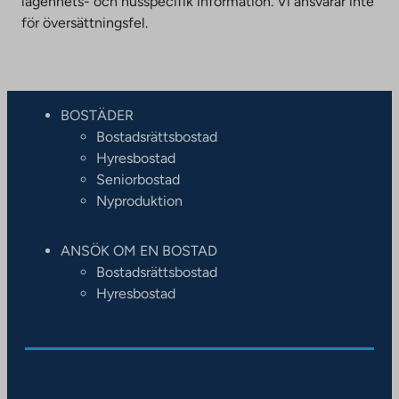
lägenhets- och husspecifik information. Vi ansvarar inte
för översättningsfel.
BOSTÄDER
Bostadsrättsbostad
Hyresbostad
Seniorbostad
Nyproduktion
ANSÖK OM EN BOSTAD
Bostadsrättsbostad
Hyresbostad