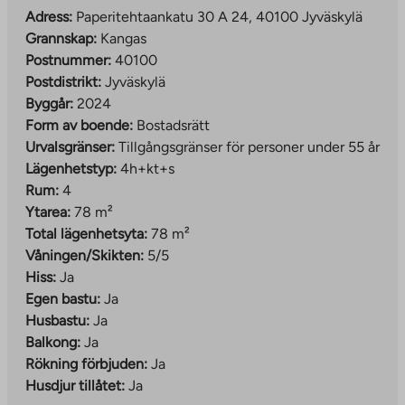
Bilparkering genomförs som en regional gemensam
Adress:
Paperitehtaankatu 30 A 24, 40100 Jyväskylä
parkeringsplats, som ansvarar för Jyväs-Parkki Oy.
Grannskap:
Kangas
Områdets samåkning och smidiga bussförbindelser gör
Postnummer:
40100
vardagen enklare för dem som saknar bil.
Postdistrikt:
Jyväskylä
Rekreationsområden, lekplatser och avfallshantering
Byggår:
2024
har också implementerats som centraliserade lösningar
Form av boende:
Bostadsrätt
för gemensam användning som betjänar hela området.
Urvalsgränser:
Tillgångsgränser för personer under 55 år
Lägenhetstyp:
4h+kt+s
Läs mer om området:
Rum:
4
The
www.jyvaskyla.fi/kangas
Ytarea:
78 m²
link
Total lägenhetsyta:
78 m²
Exempel på områdets aktiviteter:
takes
Våningen/Skikten:
5/5
www.jyvaskyla.fi/harrastukset-ja-
you
Hiss:
Ja
The
hyvinvointi/piippuranan-klubi
to
Egen bastu:
Ja
link
an
Husbastu:
Ja
takes
external
Balkong:
Ja
you
site
Rökning förbjuden:
Ja
to
Husdjur tillåtet:
Ja
an