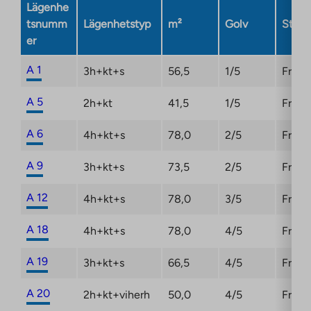
Lägenhe
tab
tsnumm
Lägenhetstyp
m²
Golv
Statu
er
A 1
3h+kt+s
56,5
1/5
Fri
A 5
2h+kt
41,5
1/5
Fri
A 6
4h+kt+s
78,0
2/5
Fri
A 9
3h+kt+s
73,5
2/5
Fri
A 12
4h+kt+s
78,0
3/5
Fri
A 18
4h+kt+s
78,0
4/5
Fri
A 19
3h+kt+s
66,5
4/5
Fri
A 20
2h+kt+viherh
50,0
4/5
Fri