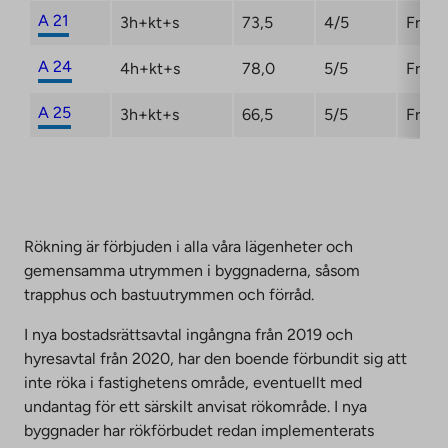
A 21
3h+kt+s
73,5
4/5
Fri
A 24
4h+kt+s
78,0
5/5
Fri
A 25
3h+kt+s
66,5
5/5
Fri
Rökning är förbjuden i alla våra lägenheter och
gemensamma utrymmen i byggnaderna, såsom
trapphus och bastuutrymmen och förråd.
I nya bostadsrättsavtal ingångna från 2019 och
hyresavtal från 2020, har den boende förbundit sig att
inte röka i fastighetens område, eventuellt med
undantag för ett särskilt anvisat rökområde. I nya
byggnader har rökförbudet redan implementerats