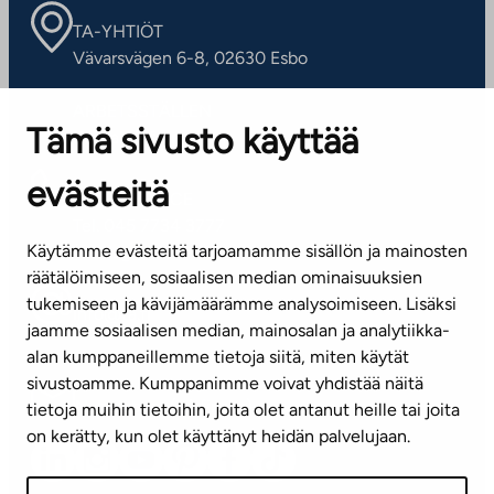
TA-YHTIÖT
Vävarsvägen 6-8, 02630 Esbo
ARBETSSTÄLLEN
Tämä sivusto käyttää
Kontaktinformation
evästeitä
KUNDSERVICE
Tel. 045 7734 3777
Käytämme evästeitä tarjoamamme sisällön ja mainosten
(vardagar kl. 8–16)
räätälöimiseen, sosiaalisen median ominaisuuksien
tukemiseen ja kävijämäärämme analysoimiseen. Lisäksi
info@ta.fi
jaamme sosiaalisen median, mainosalan ja analytiikka-
alan kumppaneillemme tietoja siitä, miten käytät
sivustoamme. Kumppanimme voivat yhdistää näitä
Nyhetsbrev (på finska)
tietoja muihin tietoihin, joita olet antanut heille tai joita
on kerätty, kun olet käyttänyt heidän palvelujaan.