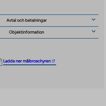
Avtal och betalningar
Objektinformation
The
Ladda ner målbroschyren
link
takes
you
to
an
external
site.