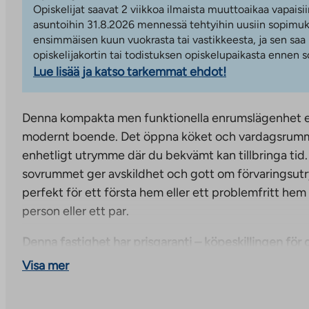
Opiskelijat saavat 2 viikkoa ilmaista muuttoaikaa vapaisii
asuntoihin 31.8.2026 mennessä tehtyihin uusiin sopimuks
ensimmäisen kuun vuokrasta tai vastikkeesta, ja sen saa
opiskelijakortin tai todistuksen opiskelupaikasta ennen
Lue lisää ja katso tarkemmat ehdot!
Denna kompakta men funktionella enrumslägenhet 
modernt boende. Det öppna köket och vardagsrumm
enhetligt utrymme där du bekvämt kan tillbringa tid.
sovrummet ger avskildhet och gott om förvaringsut
perfekt för ett första hem eller ett problemfritt he
person eller ett par.
Denna fastighet har prisgaranti – köpeskillingen för
kommer inte att öka under 2026 och 2027!
Visa mer
Högkvalitativa bostadsrättslägenheter färdigställda i