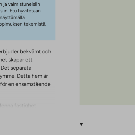
n ja valmistuneisiin
iin. Etu hyvitetään
 näyttämällä
 sopimuksen tekemistä.
erbjuder bekvämt och
et skapar ett
 Det separata
rymme. Detta hem är
m för en ensamstående
 denna fastighet
 slutet av januari 2026