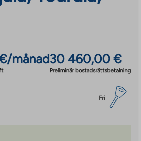
 €/månad
30 460,00 €
ft
Preliminär bostadsrättsbetalning
Fri