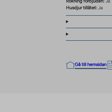
Rökning förbjuden:
Ja
tiva och gröna,
Husdjur tillåtet:
Ja
nhet. För vatten betalas
ras efter förbrukning.
ill 25,5 procent från
bostadsrättshus kan
tnader
ierings- och
Gå till hemsidan
ter.
 godkänt fastighetens
m byggkostnaderna för
g av momssatsen kan
ed mer än 1,5 %.
mer att göras efter att
ommer att meddelas