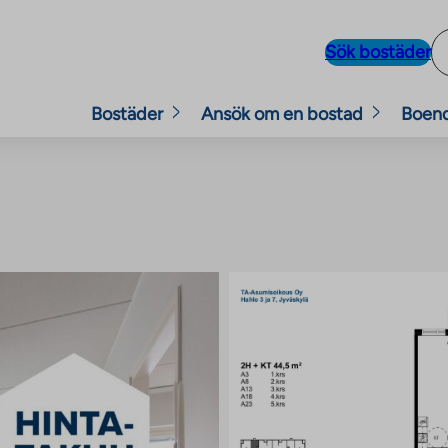
Sök bostäder
Bostäder
Ansök om en bostad
Boen