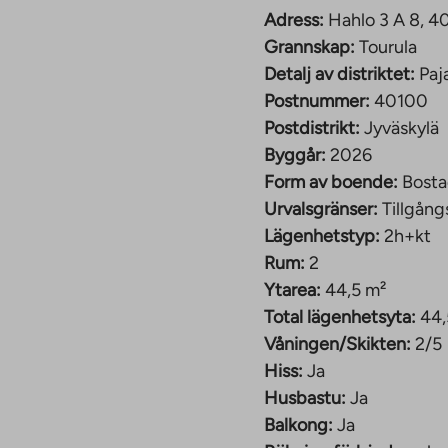
. Hahlo 3 och 7 består
Adress:
Hahlo 3 A 8, 4
eter. Det ena
Grannskap:
Tourula
 är ett 4-5 våningar
Detalj av distriktet:
Paj
.
Postnummer:
40100
rymmen:
Postdistrikt:
Jyväskylä
tning och barnvagnar,
Byggår:
2026
ns ett
Form av boende:
Bosta
inns totalt 26
Urvalsgränser:
Tillgång
 24 är garageplatser
Lägenhetstyp:
2h+kt
Rum:
2
Ytarea:
44,5 m²
entrums och Seppälä-
Total lägenhetsyta:
44,
portförbindelser.
Våningen/Skikten:
2/5
bil tack vare de goda
Hiss:
Ja
serna.
Husbastu:
Ja
defullt byggnadsarv,
Balkong:
Ja
ra kulturella och