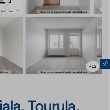
+13
ala, Tourula,