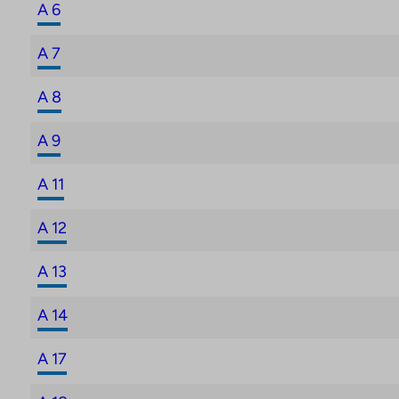
A 6
A 7
A 8
A 9
A 11
A 12
A 13
A 14
A 17