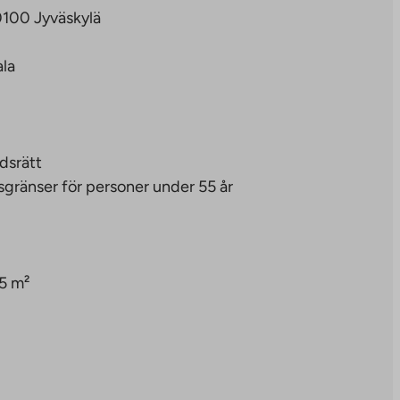
0100 Jyväskylä
ala
dsrätt
sgränser för personer under 55 år
5 m²