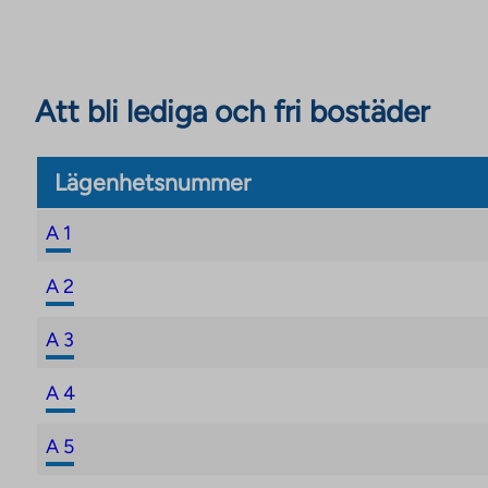
innehavarna av bostadsrättsavgifterna skriftligen.
Att bli lediga och fri bostäder
Lägenhetsnummer
A 1
A 2
A 3
A 4
A 5