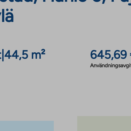
lä
t
|
44,5 m²
645,69
Användningsavgi