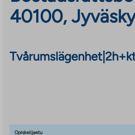
40100, Jyväsky
Tvårumslägenhet
|
2h+k
Opiskelijaetu