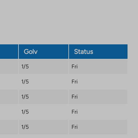
Link
opens
in
a
new
tab
Golv
Status
1/5
Fri
1/5
Fri
1/5
Fri
1/5
Fri
1/5
Fri