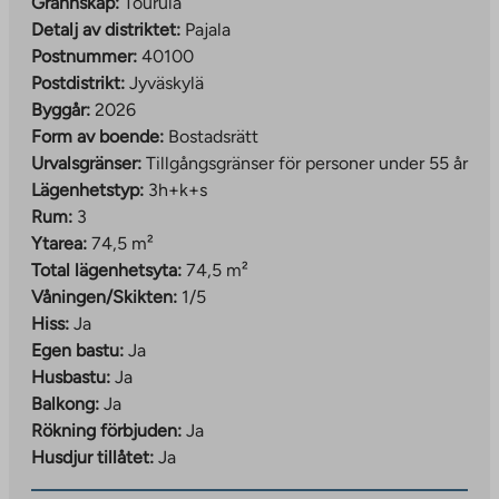
Grannskap:
Tourula
antalet personer, vilket justeras efter förbrukning.
Detalj av distriktet:
Pajala
Den allmänna momssatsen har höjts från 24 procent
Postnummer:
40100
till 25,5 procent från och med den 1 september 2024. I
Postdistrikt:
Jyväskylä
ett statligt stödt bostadsrättshus kan högst 15 procent
Byggår:
2026
av de bygg- eller anskaffningskostnader
Form av boende:
Bostadsrätt
(anskaffningsvärde) som godkänts av
Urvalsgränser:
Tillgångsgränser för personer under 55 år
Bostadsfinansierings- och utvecklingscentralen drivas
Lägenhetstyp:
3h+k+s
in som bostadsrättsavgifter. Bostadsfinansierings- och
Rum:
3
utvecklingscentralen har godkänt fastighetens
Ytarea:
74,5 m²
byggkostnader med en skattesats på 24 procent. Om
Total lägenhetsyta:
74,5 m²
byggkostnaderna för ett bostadsrättsprojekt ökar på
Våningen/Skikten:
1/5
grund av en höjning av momssatsen kan
Hiss:
Ja
bostadsrättsavgifterna behöva revideras, men inte med
Egen bastu:
Ja
mer än 1,5 %. Eventuella justeringar av
Husbastu:
Ja
bostadsrättsavgifterna kommer att göras efter att
Balkong:
Ja
fastigheten är färdigställd. Bostadsrättsavgifter
Rökning förbjuden:
Ja
kommer att meddelas innehavarna av
Husdjur tillåtet:
Ja
bostadsrättsavgifterna skriftligen.