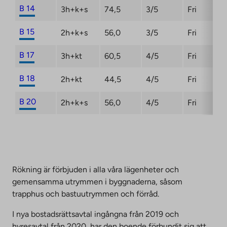
B 14
3h+k+s
74,5
3/5
Fri
B 15
2h+k+s
56,0
3/5
Fri
B 17
3h+kt
60,5
4/5
Fri
B 18
2h+kt
44,5
4/5
Fri
B 20
2h+k+s
56,0
4/5
Fri
Rökning är förbjuden i alla våra lägenheter och
gemensamma utrymmen i byggnaderna, såsom
trapphus och bastuutrymmen och förråd.
I nya bostadsrättsavtal ingångna från 2019 och
hyresavtal från 2020, har den boende förbundit sig att