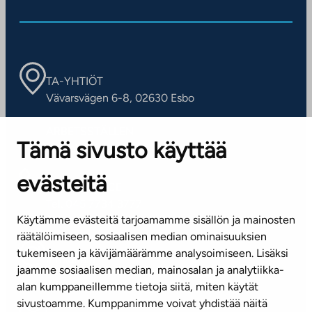
TA-YHTIÖT
Vävarsvägen 6-8, 02630 Esbo
ARBETSSTÄLLEN
Tämä sivusto käyttää
Kontaktinformation
evästeitä
KUNDSERVICE
Tel. 045 7734 3777
Käytämme evästeitä tarjoamamme sisällön ja mainosten
(vardagar kl. 8–16)
räätälöimiseen, sosiaalisen median ominaisuuksien
tukemiseen ja kävijämäärämme analysoimiseen. Lisäksi
info@ta.fi
jaamme sosiaalisen median, mainosalan ja analytiikka-
alan kumppaneillemme tietoja siitä, miten käytät
sivustoamme. Kumppanimme voivat yhdistää näitä