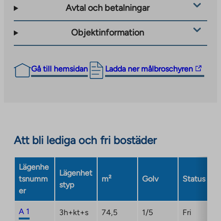
Avtal och betalningar
Objektinformation
The
Gå till hemsidan
Ladda ner målbroschyren
link
takes
you
to
an
Att bli lediga och fri bostäder
external
site.
Link
Lägenhe
Lägenhet
opens
tsnumm
m²
Golv
Status
styp
in
er
a
new
A 1
3h+kt+s
74,5
1/5
Fri