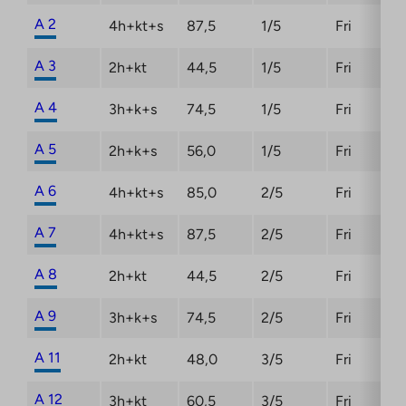
tab
A 2
4h+kt+s
87,5
1/5
Fri
A 3
2h+kt
44,5
1/5
Fri
A 4
3h+k+s
74,5
1/5
Fri
A 5
2h+k+s
56,0
1/5
Fri
A 6
4h+kt+s
85,0
2/5
Fri
A 7
4h+kt+s
87,5
2/5
Fri
A 8
2h+kt
44,5
2/5
Fri
A 9
3h+k+s
74,5
2/5
Fri
A 11
2h+kt
48,0
3/5
Fri
A 12
3h+kt
60,5
3/5
Fri