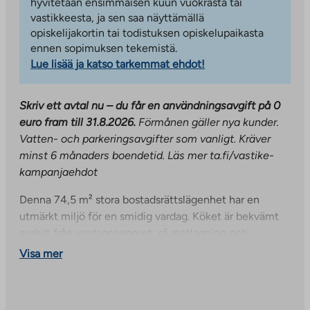
hyvitetään ensimmäisen kuun vuokrasta tai
vastikkeesta, ja sen saa näyttämällä
opiskelijakortin tai todistuksen opiskelupaikasta
ennen sopimuksen tekemistä.
Lue lisää ja katso tarkemmat ehdot!
Skriv ett avtal nu – du får en användningsavgift på 0
euro fram till 31.8.2026.
Förmånen gäller nya kunder.
Vatten- och parkeringsavgifter som vanligt. Kräver
minst 6 månaders boendetid. Läs mer ta.fi/vastike-
kampanjaehdot
Denna 74,5 m² stora bostadsrättslägenhet har en
utmärkt miljö för en smidig vardag. Köket är bekvämt
avskilt från vardagsrummet, så matlagning och
avkoppling har sina egna fria utrymmen. Det rymliga
Visa mer
vardagsrummet har gott om plats för att umgås. Den
funktionella planlösningen med två sovrum anpassar
sig till olika livssituationer – den är lämplig för en