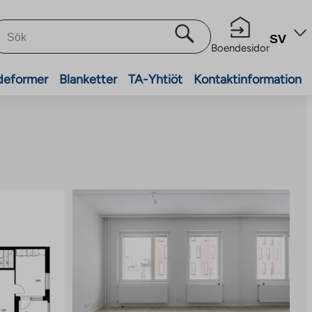
SV
Boendesidor
deformer
Blanketter
TA-Yhtiöt
Kontaktinformation