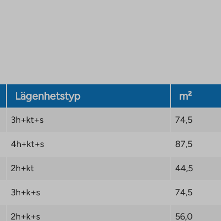
mer att göras efter att
ommer att meddelas
Lägenhetstyp
m²
3h+kt+s
74,5
4h+kt+s
87,5
2h+kt
44,5
3h+k+s
74,5
2h+k+s
56,0