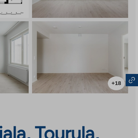
+18
ala, Tourula,