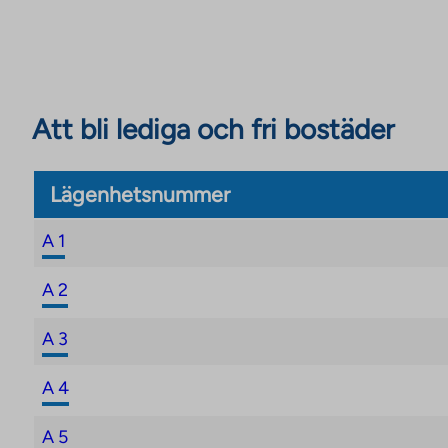
Eventuella justeringar av bostadsrättsavgifterna kom
fastigheten är färdigställd. Bostadsrättsavgifter k
innehavarna av bostadsrättsavgifterna skriftligen.
Att bli lediga och fri bostäder
Lägenhetsnummer
A 1
A 2
A 3
A 4
A 5