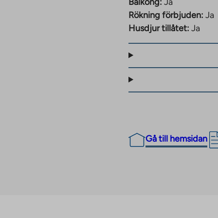
Balkong:
Ja
defullt byggnadsarv,
Rökning förbjuden:
Ja
ra kulturella och
Husdjur tillåtet:
Ja
tiva och gröna,
nhet. För vatten betalas
ras efter förbrukning.
ill 25,5 procent från
bostadsrättshus kan
tnader
Gå till hemsidan
ierings- och
ter.
 godkänt fastighetens
m byggkostnaderna för
g av momssatsen kan
ed mer än 1,5 %.