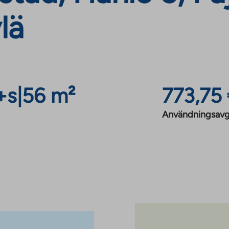
lä
+s
|
56 m²
773,75
Användningsavg