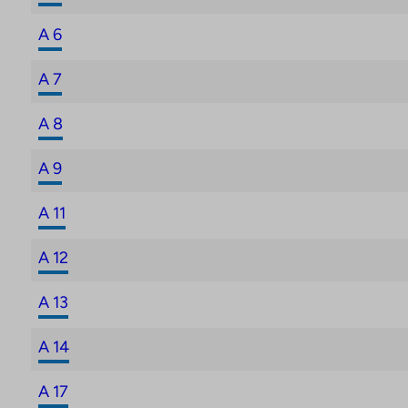
A 6
A 7
A 8
A 9
A 11
A 12
A 13
A 14
A 17