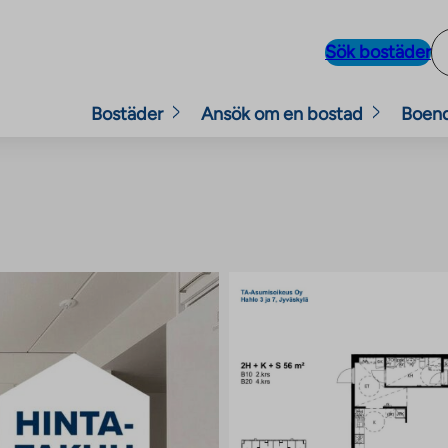
Sök bostäder
Bostäder
Ansök om en bostad
Boen