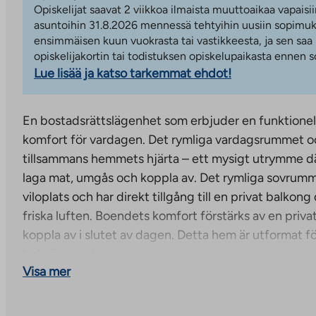
Opiskelijat saavat 2 viikkoa ilmaista muuttoaikaa vapaisii
asuntoihin 31.8.2026 mennessä tehtyihin uusiin sopimuks
ensimmäisen kuun vuokrasta tai vastikkeesta, ja sen saa
opiskelijakortin tai todistuksen opiskelupaikasta ennen
Lue lisää ja katso tarkemmat ehdot!
En bostadsrättslägenhet som erbjuder en funktionel
komfort för vardagen. Det rymliga vardagsrummet o
tillsammans hemmets hjärta – ett mysigt utrymme där 
laga mat, umgås och koppla av. Det rymliga sovrumme
viloplats och har direkt tillgång till en privat balkon
friska luften. Boendets komfort förstärks av en priva
koppla av i slutet av dagen. Detta hem är utformat f
bekväm vardag.
Visa mer
Denna fastighet har prisgaranti – köpeskillingen för
kommer inte att öka under 2026 och 2027!