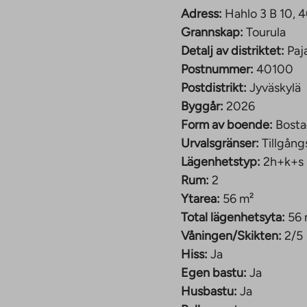
Adress:
Hahlo 3 B 10, 
 slutet av januari 2026
Grannskap:
Tourula
. Hahlo 3 och 7 består
Detalj av distriktet:
Paj
eter. Det ena
Postnummer:
40100
 är ett 4-5 våningar
Postdistrikt:
Jyväskylä
.
Byggår:
2026
rymmen:
Form av boende:
Bosta
tning och barnvagnar,
Urvalsgränser:
Tillgång
ns ett
Lägenhetstyp:
2h+k+s
inns totalt 26
Rum:
2
 24 är garageplatser
Ytarea:
56 m²
Total lägenhetsyta:
56 
Våningen/Skikten:
2/5
entrums och Seppälä-
Hiss:
Ja
portförbindelser.
Egen bastu:
Ja
bil tack vare de goda
Husbastu:
Ja
serna.