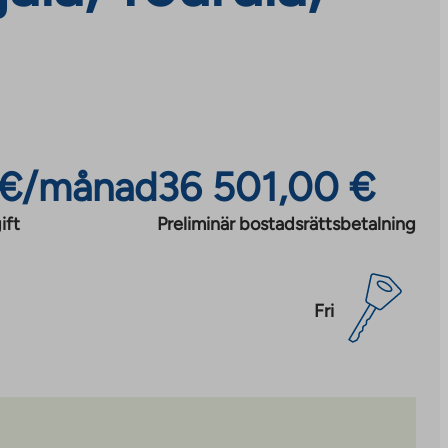
 €/månad
36 501,00 €
ift
Preliminär bostadsrättsbetalning
Fri