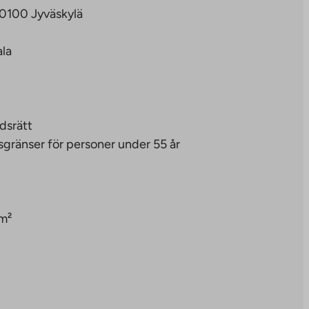
40100 Jyväskylä
ala
dsrätt
sgränser för personer under 55 år
m²