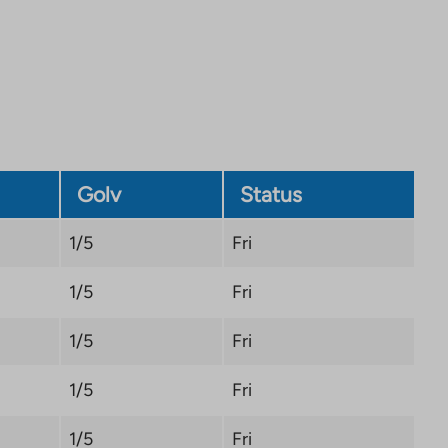
site.
Link
opens
in
a
new
tab
Golv
Status
1/5
Fri
1/5
Fri
1/5
Fri
1/5
Fri
1/5
Fri