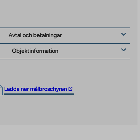
Avtal och betalningar
Objektinformation
The
Ladda ner målbroschyren
link
takes
you
to
an
external