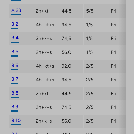
A 23
2h+kt
44,5
5/5
Fri
B 2
4h+kt+s
94,5
1/5
Fri
B 4
3h+k+s
74,5
1/5
Fri
B 5
2h+k+s
56,0
1/5
Fri
B 6
4h+kt+s
92,0
2/5
Fri
B 7
4h+kt+s
94,5
2/5
Fri
B 8
2h+kt
44,5
2/5
Fri
B 9
3h+k+s
74,5
2/5
Fri
B 10
2h+k+s
56,0
2/5
Fri