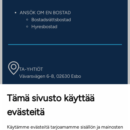
ANSÖK OM EN BOSTAD
Bostadsrättsbostad
Hyresbostad
TA-YHTIÖT
Vävarsvägen 6-8, 02630 Esbo
ARBETSSTÄLLEN
Tämä sivusto käyttää
Kontaktinformation
evästeitä
KUNDSERVICE
Tel. 045 7734 3777
Käytämme evästeitä tarjoamamme sisällön ja mainosten
(vardagar kl. 8–16)