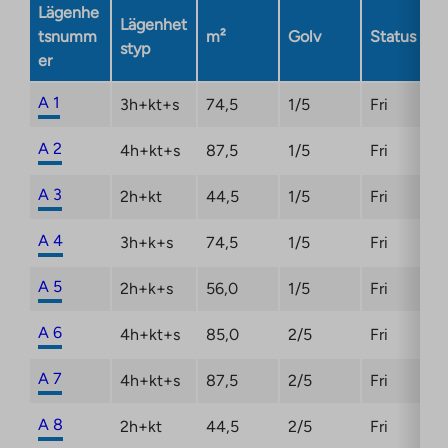
Link
Lägenhe
Lägenhet
opens
tsnumm
m²
Golv
Status
styp
in
er
a
new
A 1
3h+kt+s
74,5
1/5
Fri
tab
A 2
4h+kt+s
87,5
1/5
Fri
A 3
2h+kt
44,5
1/5
Fri
A 4
3h+k+s
74,5
1/5
Fri
A 5
2h+k+s
56,0
1/5
Fri
A 6
4h+kt+s
85,0
2/5
Fri
A 7
4h+kt+s
87,5
2/5
Fri
A 8
2h+kt
44,5
2/5
Fri