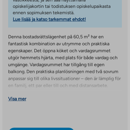
opiskelijakortin tai todistuksen opiskelupaikasta
ennen sopimuksen tekemistä.
Lue lisää ja katso tarkemmat ehdot!
Denna bostadsrättslägenhet på 60,5 m² har en
fantastisk kombination av utrymme och praktiska
egenskaper. Det öppna köket och vardagsrummet
utgör hemmets hjärta, med plats för både vardag och
umgänge. Vardagsrummet har tillgång till egen
balkong. Den praktiska planlösningen med två sovrum
anpassar sig till olika livssituationer – den är lämplig för
en familj, ett par eller till och med distansarbete.
Denna fastighet har prisgaranti – köpeskillingen för
Visa mer
denna fastighet kommer inte att öka under 2026 och
2027!
Högkvalitativa bostadsrättslägenheter färdigställda i
slutet av januari 2026 i Pajala, Tourula, i det tidigare