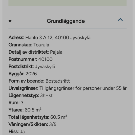
byggkostnader med en skattesats på 24 procent. Om
byggkostnaderna för ett bostadsrättsprojekt ökar på
grund av en höjning av momssatsen kan
Grundläggande
bostadsrättsavgifterna behöva revideras, men inte med
mer än 1,5 %. Eventuella justeringar av
Adress:
Hahlo 3 A 12, 40100 Jyväskylä
bostadsrättsavgifterna kommer att göras efter att
Grannskap:
Tourula
fastigheten är färdigställd. Bostadsrättsavgifter
Detalj av distriktet:
Pajala
kommer att meddelas innehavarna av
Postnummer:
40100
bostadsrättsavgifterna skriftligen.
Postdistrikt:
Jyväskylä
Byggår:
2026
Form av boende:
Bostadsrätt
Urvalsgränser:
Tillgångsgränser för personer under 55 år
Lägenhetstyp:
3h+kt
Rum:
3
Ytarea:
60,5 m²
Total lägenhetsyta:
60,5 m²
Våningen/Skikten:
3/5
Hiss:
Ja