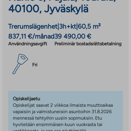
40100, Jyväskylä
Trerumslägenhet
|
3h+kt
|
60,5 m²
837,11 €/månad
39 490,00 €
Användningsavgift
Preliminär bostadsrättsbetalning
Fri
Opiskelijaetu
Opiskelijat saavat 2 viikkoa ilmaista muuttoaikaa
vapaisiin ja valmistuneisiin asuntoihin 31.8.2026
mennessä tehtyihin uusiin sopimuksiin. Etu
hyvitetään ensimmäisen kuun vuokrasta tai
vastikkeesta, ja sen saa näyttämällä