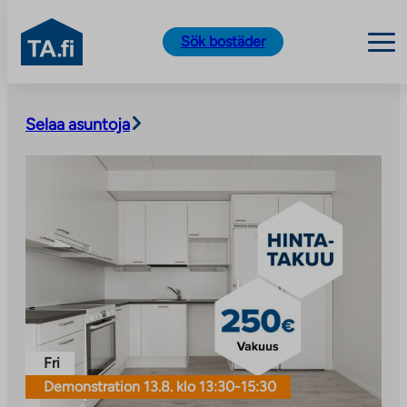
TA.fi
Sök bostäder
Skip
to
Selaa asuntoja
content
Fri
Demonstration 13.8. klo 13:30-15:30