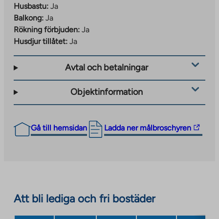
Husbastu:
Ja
Balkong:
Ja
Rökning förbjuden:
Ja
Husdjur tillåtet:
Ja
Avtal och betalningar
Objektinformation
The
Gå till hemsidan
Ladda ner målbroschyren
link
takes
you
to
an
Att bli lediga och fri bostäder
external
site.