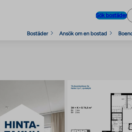
Sök bostäder
Bostäder
Ansök om en bostad
Boen