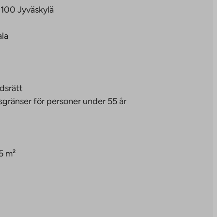
0100 Jyväskylä
ala
dsrätt
sgränser för personer under 55 år
5 m²