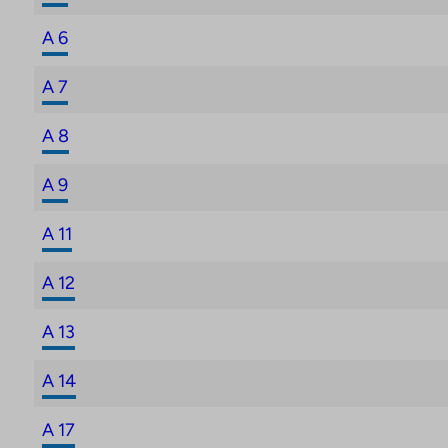
A 6
A 7
A 8
A 9
A 11
A 12
A 13
A 14
A 17