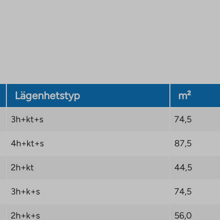
ed mer än 1,5 %.
mer att göras efter att
ommer att meddelas
Lägenhetstyp
m²
3h+kt+s
74,5
4h+kt+s
87,5
2h+kt
44,5
3h+k+s
74,5
2h+k+s
56,0