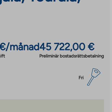
 €/månad
45 722,00 €
ift
Preliminär bostadsrättsbetalning
Fri