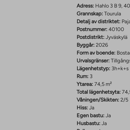
Adress:
Hahlo 3 B 9, 4
Grannskap:
Tourula
 slutet av januari 2026
Detalj av distriktet:
Paj
. Hahlo 3 och 7 består
Postnummer:
40100
eter. Det ena
Postdistrikt:
Jyväskylä
 är ett 4-5 våningar
Byggår:
2026
.
Form av boende:
Bosta
rymmen:
Urvalsgränser:
Tillgång
tning och barnvagnar,
Lägenhetstyp:
3h+k+s
ns ett
Rum:
3
inns totalt 26
Ytarea:
74,5 m²
 24 är garageplatser
Total lägenhetsyta:
74,
Våningen/Skikten:
2/5
Hiss:
Ja
entrums och Seppälä-
Egen bastu:
Ja
portförbindelser.
Husbastu:
Ja
bil tack vare de goda