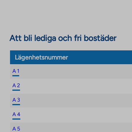
bostadsrättsavgifterna behöva revideras, men inte m
Eventuella justeringar av bostadsrättsavgifterna kom
fastigheten är färdigställd. Bostadsrättsavgifter k
innehavarna av bostadsrättsavgifterna skriftligen.
Att bli lediga och fri bostäder
Lägenhetsnummer
A 1
A 2
A 3
A 4
A 5