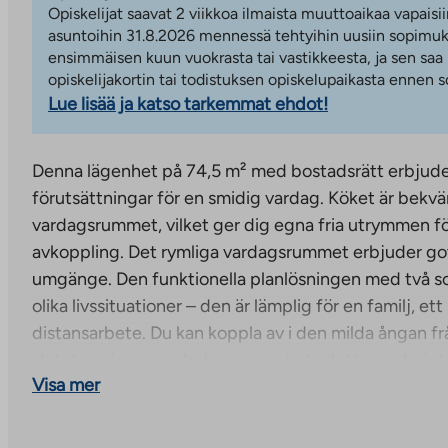
Opiskelijat saavat 2 viikkoa ilmaista muuttoaikaa vapaisii
asuntoihin 31.8.2026 mennessä tehtyihin uusiin sopimuks
ensimmäisen kuun vuokrasta tai vastikkeesta, ja sen saa
opiskelijakortin tai todistuksen opiskelupaikasta ennen
Lue lisää ja katso tarkemmat ehdot!
Denna lägenhet på 74,5 m² med bostadsrätt erbjud
förutsättningar för en smidig vardag. Köket är bekvä
vardagsrummet, vilket ger dig egna fria utrymmen f
avkoppling. Det rymliga vardagsrummet erbjuder got
umgänge. Den funktionella planlösningen med två sov
olika livssituationer – den är lämplig för en familj, ett 
distansarbete. Du kan koppla av i den milda ångan fr
slutet av dagen, och den separata toaletten och de
Visa mer
gör ditt boende praktiskt.
Denna fastighet har prisgaranti – köpeskillingen för