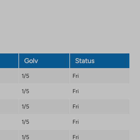
site.
Link
opens
in
a
new
tab
Golv
Status
1/5
Fri
1/5
Fri
1/5
Fri
1/5
Fri
1/5
Fri