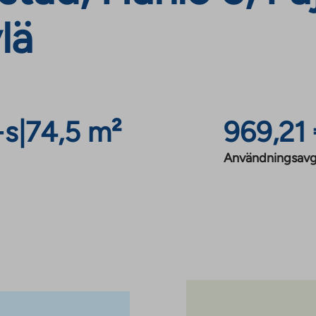
lä
+s
|
74,5 m²
969,21
Användningsavg