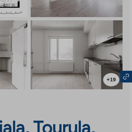
+19
ala, Tourula,