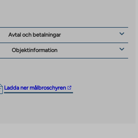
Avtal och betalningar
Objektinformation
The
Ladda ner målbroschyren
link
takes
you
to
an
external