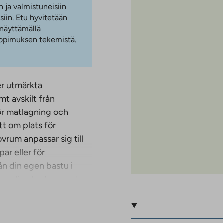
n ja valmistuneisiin
iin. Etu hyvitetään
 näyttämällä
 sopimuksen tekemistä.
er utmärkta
mt avskilt från
ör matlagning och
t om plats för
rum anpassar sig till
par eller för
ån din egen bastu i
t rymliga badrummet
 denna fastighet