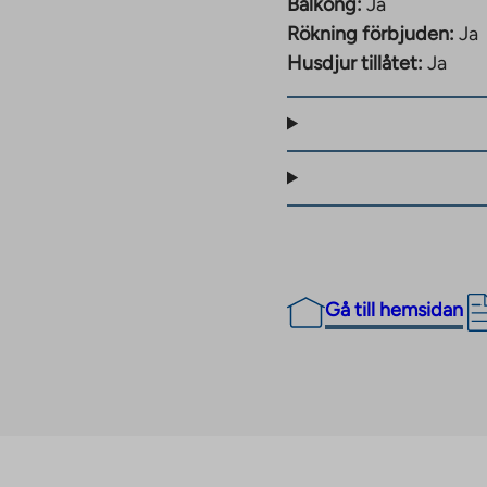
Balkong:
Ja
serna.
Rökning förbjuden:
Ja
defullt byggnadsarv,
Husdjur tillåtet:
Ja
ra kulturella och
tiva och gröna,
nhet. För vatten betalas
ras efter förbrukning.
ill 25,5 procent från
bostadsrättshus kan
Gå till hemsidan
tnader
ierings- och
ter.
 godkänt fastighetens
m byggkostnaderna för
g av momssatsen kan