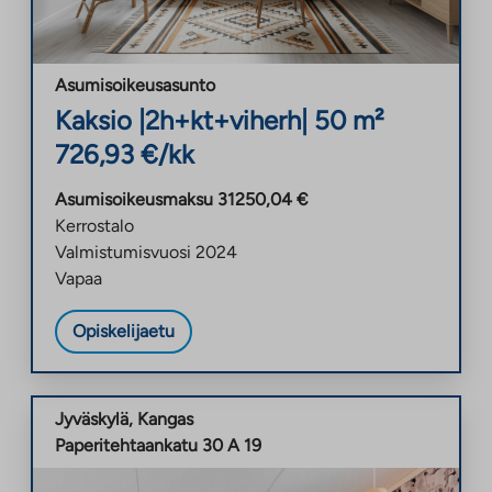
Asumisoikeusasunto
Kaksio
|
2h+kt+viherh
|
50
m²
726,93
€/kk
Asumisoikeusmaksu
31250,04
€
Kerrostalo
Valmistumisvuosi
2024
Vapaa
Opiskelijaetu
Jyväskylä
,
Kangas
Paperitehtaankatu 30 A 19