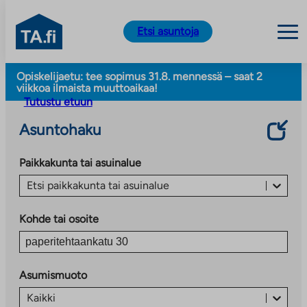
TA.fi
Etsi asuntoja
Siirry
Opiskelijaetu: tee sopimus 31.8. mennessä – saat 2
sisältöön
viikkoa ilmaista muuttoaikaa!
Tutustu etuun
Asuntohaku
Paikkakunta tai asuinalue
Etsi paikkakunta tai asuinalue
Kohde tai osoite
Asumismuoto
Kaikki