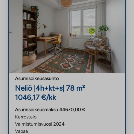
Asumisoikeusasunto
Neliö
|
4h+kt+s
|
78
m²
1046,17
€/kk
Asumisoikeusmaksu
44670,00
€
Kerrostalo
Valmistumisvuosi
2024
Vapaa