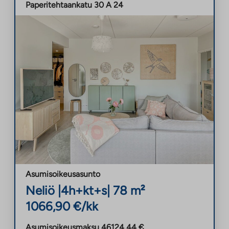
Paperitehtaankatu 30 A 24
Asumisoikeusasunto
Neliö
|
4h+kt+s
|
78
m²
1066,90
€/kk
Asumisoikeusmaksu
46124,44
€