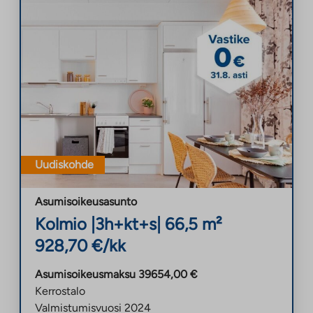
Uudiskohde
Asumisoikeusasunto
Kolmio
|
3h+kt+s
|
66,5
m²
928,70
€/kk
Asumisoikeusmaksu
39654,00
€
Kerrostalo
Valmistumisvuosi
2024