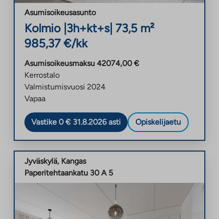
Asumisoikeusasunto
Kolmio
|
3h+kt+s
|
73,5
m²
985,37
€/kk
Asumisoikeusmaksu
42074,00
€
Kerrostalo
Valmistumisvuosi
2024
Vapaa
Vastike 0 € 31.8.2026 asti
Opiskelijaetu
Jyväskylä
,
Kangas
Paperitehtaankatu 30 A 5