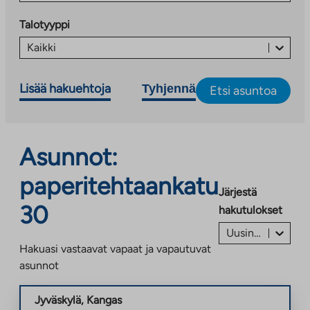
Talotyyppi
Kaikki
Lisää hakuehtoja
Tyhjennä
Etsi asuntoa
Asunnot:
paperitehtaankatu
Järjestä
30
hakutulokset
Uusin ilmoitus ensin
Hakuasi vastaavat vapaat ja vapautuvat
asunnot
Jyväskylä
,
Kangas