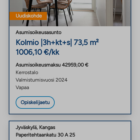
Uudiskohde
Asumisoikeusasunto
Kolmio
|
3h+kt+s
|
73,5
m²
1006,10
€/kk
Asumisoikeusmaksu
42959,00
€
Kerrostalo
Valmistumisvuosi
2024
Vapaa
Opiskelijaetu
Jyväskylä
,
Kangas
Paperitehtaankatu 30 A 25