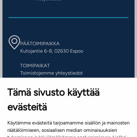
PÄÄTOIMIPAIKKA
Kutojantie 6-8, 02630 Espoo
TOIMIPAIKAT
Toimistojemme yhteystiedot
Tämä sivusto käyttää
ASIAKASPALVELUKESKUS
Puh. 045 7734 3777
evästeitä
(arkisin klo 8-16)
info@ta.fi
Käytämme evästeitä tarjoamamme sisällön ja mainosten
räätälöimiseen, sosiaalisen median ominaisuuksien