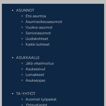
ASUNNOT
Etsi asuntoa
Asumisoikeusasunnot
Vuokra-asunnot
Senioriasunnot
Uudiskohteet
Kaikki kohteet
ASUKKAALLE
Jätä vikailmoitus
Asukassivut
Lomakkeet
Asukasopas
TA-YHTIÖT
Avoimet työpaikat
Yhteystiedot