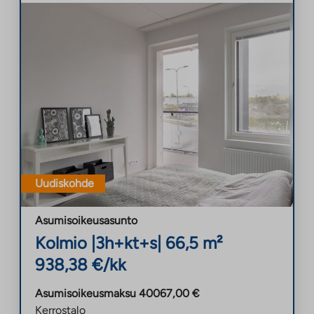
Uudiskohde
Asumisoikeusasunto
Kolmio
|
3h+kt+s
|
66,5
m²
938,38
€/kk
Asumisoikeusmaksu
40067,00
€
Kerrostalo