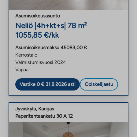
Asumisoikeusasunto
Neliö
|
4h+kt+s
|
78
m²
1055,85
€/kk
Asumisoikeusmaksu
45083,00
€
Kerrostalo
Valmistumisvuosi
2024
Vapaa
Vastike 0 € 31.8.2026 asti
Opiskelijaetu
Jyväskylä
,
Kangas
Paperitehtaankatu 30 A 12