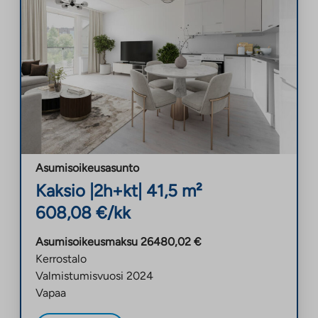
Asumisoikeusasunto
Kaksio
|
2h+kt
|
41,5
m²
608,08
€/kk
Asumisoikeusmaksu
26480,02
€
Kerrostalo
Valmistumisvuosi
2024
Vapaa