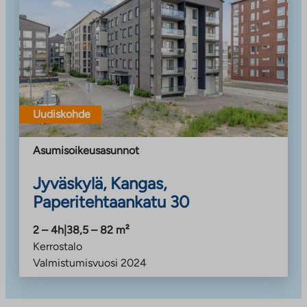
Uudiskohde
Asumisoikeusasunnot
Jyväskylä, Kangas,
Paperitehtaankatu 30
2 – 4h
|
38,5 – 82
m²
Kerrostalo
Valmistumisvuosi
2024