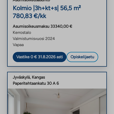
Kolmio
|
3h+kt+s
|
56,5
m²
780,83
€/kk
Asumisoikeusmaksu
33340,00
€
Kerrostalo
Valmistumisvuosi
2024
Vapaa
Vastike 0 € 31.8.2026 asti
Opiskelijaetu
Jyväskylä
,
Kangas
Paperitehtaankatu 30 A 6