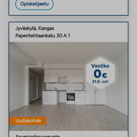
Opiskelijaetu
Jyväskylä
,
Kangas
Paperitehtaankatu 30 A 1
Uudiskohde
Asumisoikeusasunto