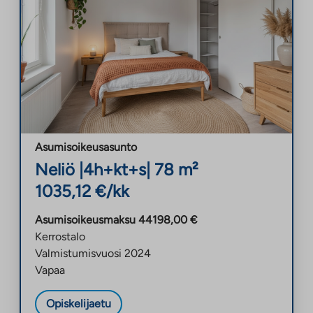
Asumisoikeusasunto
Neliö
|
4h+kt+s
|
78
m²
1035,12
€/kk
Asumisoikeusmaksu
44198,00
€
Kerrostalo
Valmistumisvuosi
2024
Vapaa
Opiskelijaetu