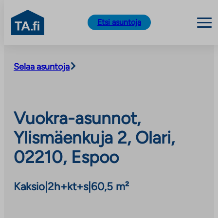
TA.fi
Etsi asuntoja
Siirry
sisältöön
Selaa asuntoja
Vuokra-asunnot,
Ylismäenkuja 2, Olari,
02210, Espoo
Kaksio
|
2h+kt+s
|
60,5 m²