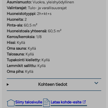
Asumismuoto:
Vuokra, yleishyödyllinen
Valintarajat:
Tulo- ja varallisuusrajat
Huoneistotyyppi:
2h+kt+s
Huoneita:
2
Pinta-ala:
60,5 m²
Huoneistoala yhteensä:
60,5 m²
Kerros/kerroksia:
1/8
Hissi:
Kyllä
Oma sauna:
Kyllä
Talosauna:
Kyllä
Tupakointi kielletty:
Kyllä
Lemmikit sallittu:
Kyllä
Oma piha:
Kyllä
Kohteen tiedot
Linkki
Siirry talosivulle
Lataa kohde-esite
vie