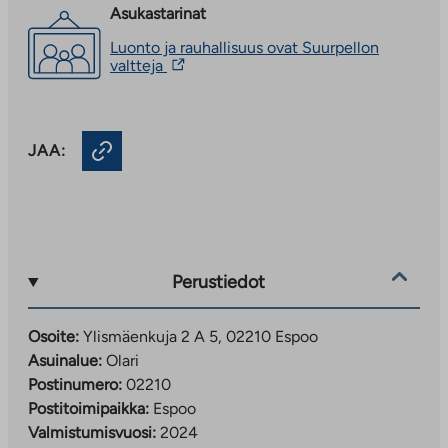
Asukastarinat
Luonto ja rauhallisuus ovat Suurpellon
Linkki
valtteja
vie
ulkopuoliseen
palveluun.
Linkki
JAA:
aukeaa
uuteen
välilehteen
Perustiedot
Osoite:
Ylismäenkuja 2 A 5, 02210 Espoo
Asuinalue:
Olari
Postinumero:
02210
Postitoimipaikka:
Espoo
Valmistumisvuosi:
2024