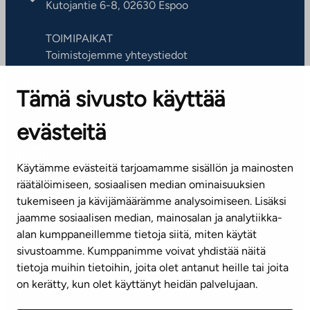
Kutojantie 6-8, 02630 Espoo
TOIMIPAIKAT
Toimistojemme yhteystiedot
Tämä sivusto käyttää
ASIAKASPALVELUKESKUS
Puh. 045 7734 3777
evästeitä
(arkisin klo 8-16)
info@ta.fi
Käytämme evästeitä tarjoamamme sisällön ja mainosten
räätälöimiseen, sosiaalisen median ominaisuuksien
tukemiseen ja kävijämäärämme analysoimiseen. Lisäksi
jaamme sosiaalisen median, mainosalan ja analytiikka-
Tilaa uutiskirje
alan kumppaneillemme tietoja siitä, miten käytät
sivustoamme. Kumppanimme voivat yhdistää näitä
Mediapankki
tietoja muihin tietoihin, joita olet antanut heille tai joita
on kerätty, kun olet käyttänyt heidän palvelujaan.