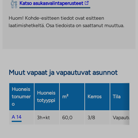
Linkki
Katso asukasvalintaperusteet
ulkopuoliseen
vie
palveluun.
ulkopuoliseen
Huom! Kohde-esitteen tiedot ovat esitteen
Linkki
palveluun.
laatimishetkeltä. Osa tiedoista on saattanut muuttua.
aukeaa
Linkki
uuteen
aukeaa
välilehteen
uuteen
välilehteen
Muut vapaat ja vapautuvat asunnot
Huoneis
Huoneis
tonumer
m²
Kerros
Tila
totyyppi
o
A 14
3h+kt
60,0
3/8
Vapautuma