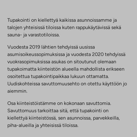
Tupakointi on kiellettyä kaikissa asunnoissamme ja
talojen yhteisissä tiloissa kuten rappukäytävissä sekä
sauna- ja varastotiloissa.
Vuodesta 2019 lähtien tehdyissä uusissa
asumisoikeussopimuksissa ja vuodesta 2020 tehdyissä
vuokrasopimuksissa asukas on sitoutunut olemaan
tupakoimatta kiinteistön alueella mahdollista erikseen
osoitettua tupakointipaikkaa lukuun ottamatta.
Uudiskohteissa savuttomuusehto on otettu käyttöön jo
aiemmin.
Osa kiinteistöistämme on kokonaan savuttomia.
Savuttomuus tarkoittaa sitä, että tupakointi on
kiellettyä kiinteistössä, sen asunnoissa, parvekkeilla,
piha-alueilla ja yhteisissä tiloissa.