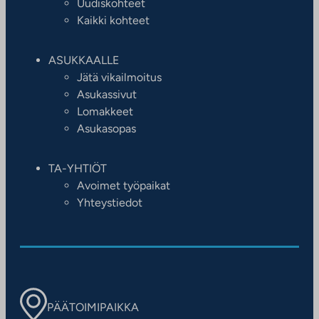
Uudiskohteet
Kaikki kohteet
ASUKKAALLE
Jätä vikailmoitus
Asukassivut
Lomakkeet
Asukasopas
TA-YHTIÖT
Avoimet työpaikat
Yhteystiedot
PÄÄTOIMIPAIKKA