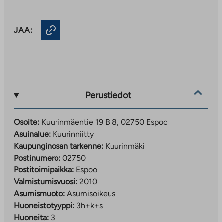
JAA:
Perustiedot
Osoite:
Kuurinmäentie 19 B 8, 02750 Espoo
Asuinalue:
Kuurinniitty
Kaupunginosan tarkenne:
Kuurinmäki
Postinumero:
02750
Postitoimipaikka:
Espoo
Valmistumisvuosi:
2010
Asumismuoto:
Asumisoikeus
Huoneistotyyppi:
3h+k+s
Huoneita:
3