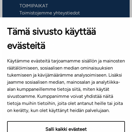
TOIMIPAIKAT
Toimistojemme yhteystiedot
Tämä sivusto käyttää
ASIAKASPALVELUKESKUS
Puh. 045 7734 3777
evästeitä
(arkisin klo 8-16)
info@ta.fi
Käytämme evästeitä tarjoamamme sisällön ja mainosten
räätälöimiseen, sosiaalisen median ominaisuuksien
tukemiseen ja kävijämäärämme analysoimiseen. Lisäksi
jaamme sosiaalisen median, mainosalan ja analytiikka-
Tilaa uutiskirje
alan kumppaneillemme tietoja siitä, miten käytät
sivustoamme. Kumppanimme voivat yhdistää näitä
Mediapankki
tietoja muihin tietoihin, joita olet antanut heille tai joita
on kerätty, kun olet käyttänyt heidän palvelujaan.
Käyttöehdot
Tietosuojaseloste
Saavutettavuusseloste
Salli kaikki evästeet