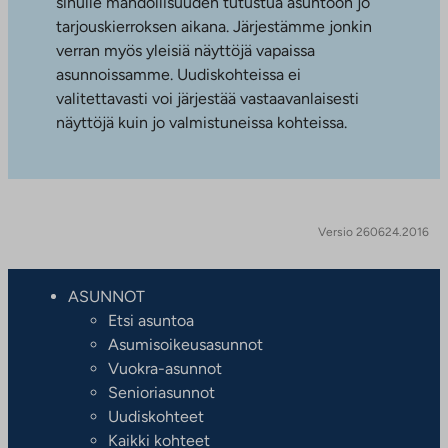
sinulle mahdollisuuden tutustua asuntoon jo
tarjouskierroksen aikana. Järjestämme jonkin
verran myös yleisiä näyttöjä vapaissa
asunnoissamme. Uudiskohteissa ei
valitettavasti voi järjestää vastaavanlaisesti
näyttöjä kuin jo valmistuneissa kohteissa.
Versio 260624.2016
ASUNNOT
Etsi asuntoa
Asumisoikeusasunnot
Vuokra-asunnot
Senioriasunnot
Uudiskohteet
Kaikki kohteet