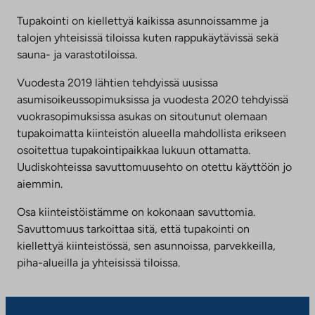
Tupakointi on kiellettyä kaikissa asunnoissamme ja
talojen yhteisissä tiloissa kuten rappukäytävissä sekä
sauna- ja varastotiloissa.
Vuodesta 2019 lähtien tehdyissä uusissa
asumisoikeussopimuksissa ja vuodesta 2020 tehdyissä
vuokrasopimuksissa asukas on sitoutunut olemaan
tupakoimatta kiinteistön alueella mahdollista erikseen
osoitettua tupakointipaikkaa lukuun ottamatta.
Uudiskohteissa savuttomuusehto on otettu käyttöön jo
aiemmin.
Osa kiinteistöistämme on kokonaan savuttomia.
Savuttomuus tarkoittaa sitä, että tupakointi on
kiellettyä kiinteistössä, sen asunnoissa, parvekkeilla,
piha-alueilla ja yhteisissä tiloissa.