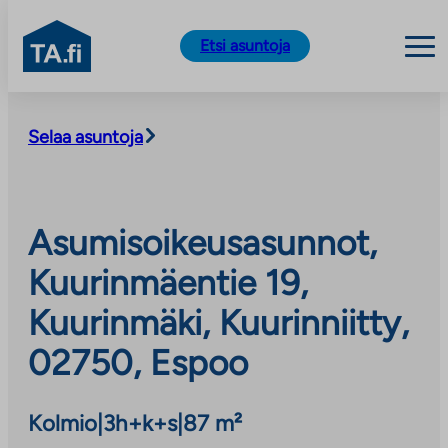
TA.fi
Etsi asuntoja
Siirry
sisältöön
Selaa asuntoja
Asumisoikeusasunnot,
Kuurinmäentie 19,
Kuurinmäki, Kuurinniitty,
02750, Espoo
Kolmio
|
3h+k+s
|
87 m²