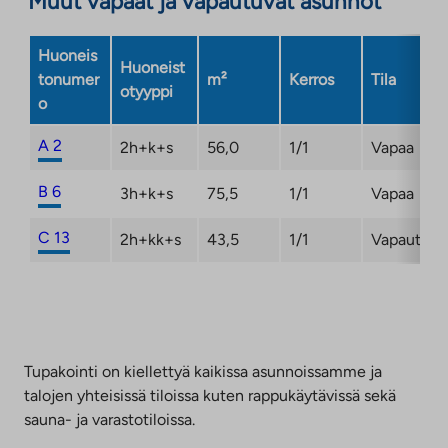
Muut vapaat ja vapautuvat asunnot
välilehteen
Huoneis
Huoneist
tonumer
m²
Kerros
Tila
otyyppi
o
A 2
2h+k+s
56,0
1/1
Vapaa
B 6
3h+k+s
75,5
1/1
Vapaa
C 13
2h+kk+s
43,5
1/1
Vapautum
Tupakointi on kiellettyä kaikissa asunnoissamme ja
talojen yhteisissä tiloissa kuten rappukäytävissä sekä
sauna- ja varastotiloissa.