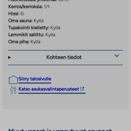
Kerros/kerroksia:
1/1
Hissi:
Ei
Oma sauna:
Kyllä
Tupakointi kielletty:
Kyllä
Lemmikit sallittu:
Kyllä
Oma piha:
Kyllä
Kohteen tiedot
Siirry talosivulle
Linkki
Katso asukasvalintaperusteet
vie
ulkopuoliseen
palveluun.
Linkki
aukeaa
uuteen