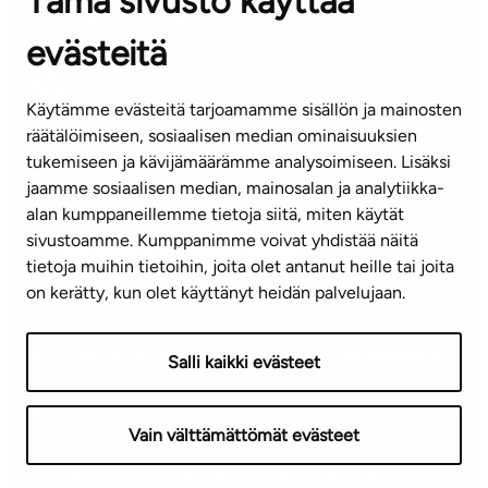
Tämä sivusto käyttää
Puh. 045 7734 3777
evästeitä
(arkisin klo 8-16)
info@ta.fi
Käytämme evästeitä tarjoamamme sisällön ja mainosten
räätälöimiseen, sosiaalisen median ominaisuuksien
tukemiseen ja kävijämäärämme analysoimiseen. Lisäksi
jaamme sosiaalisen median, mainosalan ja analytiikka-
Tilaa uutiskirje
alan kumppaneillemme tietoja siitä, miten käytät
sivustoamme. Kumppanimme voivat yhdistää näitä
Mediapankki
tietoja muihin tietoihin, joita olet antanut heille tai joita
on kerätty, kun olet käyttänyt heidän palvelujaan.
Käyttöehdot
Tietosuojaseloste
Saavutettavuusseloste
Salli kaikki evästeet
Näytä evästeasetukseni
Vain välttämättömät evästeet
Copyright © 2026 TA-Yhtiöt | Pidätämme oikeuden