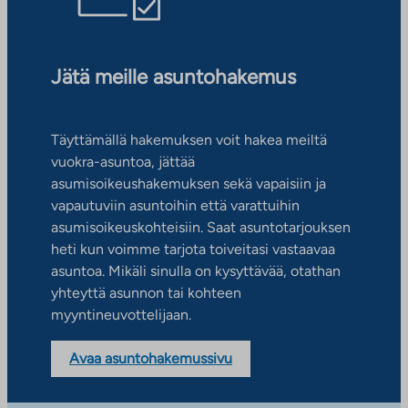
Jätä meille asuntohakemus
Täyttämällä hakemuksen voit hakea meiltä
vuokra-asuntoa, jättää
asumisoikeushakemuksen sekä vapaisiin ja
vapautuviin asuntoihin että varattuihin
asumisoikeuskohteisiin. Saat asuntotarjouksen
heti kun voimme tarjota toiveitasi vastaavaa
asuntoa. Mikäli sinulla on kysyttävää, otathan
yhteyttä asunnon tai kohteen
myyntineuvottelijaan.
Avaa asuntohakemussivu