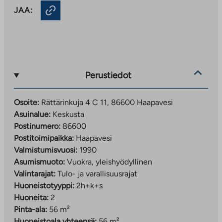
JAA:
Perustiedot
Osoite:
Rättärinkuja 4 C 11, 86600 Haapavesi
Asuinalue:
Keskusta
Postinumero:
86600
Postitoimipaikka:
Haapavesi
Valmistumisvuosi:
1990
Asumismuoto:
Vuokra, yleishyödyllinen
Valintarajat:
Tulo- ja varallisuusrajat
Huoneistotyyppi:
2h+k+s
Huoneita:
2
Pinta-ala:
56 m²
Huoneistoala yhteensä:
56 m²