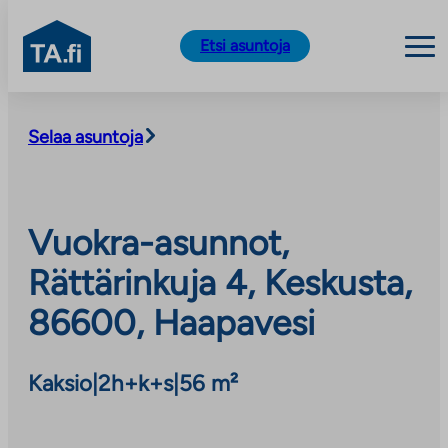
TA.fi
Etsi asuntoja
Siirry
sisältöön
Selaa asuntoja
Vuokra-asunnot,
Rättärinkuja 4, Keskusta,
86600, Haapavesi
Kaksio
|
2h+k+s
|
56 m²