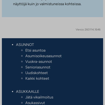
näyttöjä kuin jo valmistuneissa kohteissa.
Versio 260114.1646
ASUNNOT
Etsi asuntoa
Asumisoikeusasunnot
Vuokra-asunnot
Senioriasunnot
Uudiskohteet
Kaikki kohteet
ASUKKAALLE
Jätä vikailmoitus
Asukassivut