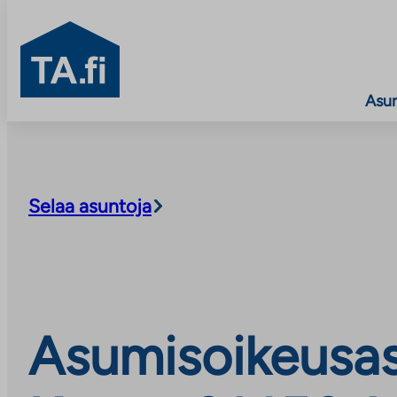
TA.fi
Asu
Siirry
sisältöön
Selaa asuntoja
Asumisoikeusasu