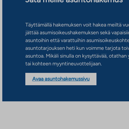
Täyttämällä hakemuksen voit hakea meiltä vu
jättää asumisoikeushakemuksen sekä vapaisiin
asuntoihin että varattuihin asumisoikeuskohtei
asuntotarjouksen heti kun voimme tarjota toiv
asuntoa. Mikäli sinulla on kysyttävää, otatha
tai kohteen myyntineuvottelijaan.
Avaa asuntohakemussivu