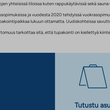
jen yhteisissä tiloissa kuten rappukäytävissä sekä sauna- 
ussopimuksissa ja vuodesta 2020 tehdyissä vuokrasopimu
 tupakointipaikkaa lukuun ottamatta. Uudiskohteissa savu
us tarkoittaa sitä, että tupakointi on kiellettyä kiinteis
Tutustu as