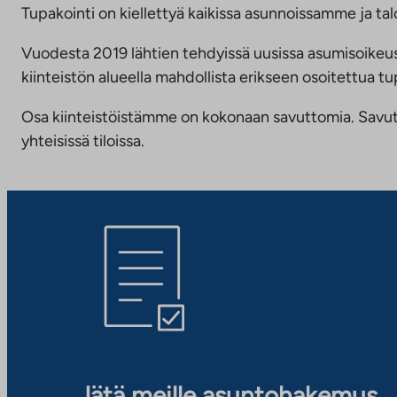
Tupakointi on kiellettyä kaikissa asunnoissamme ja talo
Vuodesta 2019 lähtien tehdyissä uusissa asumisoike
kiinteistön alueella mahdollista erikseen osoitettua
Osa kiinteistöistämme on kokonaan savuttomia. Savuttomu
yhteisissä tiloissa.
Jätä meille asuntohakemus