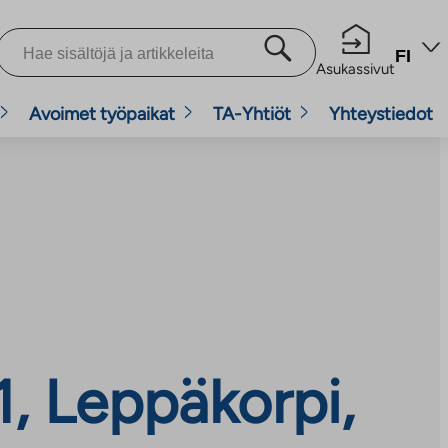
FI
Asukassivut
Avoimet työpaikat
TA-Yhtiöt
Yhteystiedot
, Leppäkorpi,