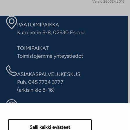
Versio 260624.2016
PÄÄTOIMIPAIKKA
Kutojantie 6-8, 02630 Espoo
TOIMIPAIKAT
Toimistojemme yhteystiedot
ASIAKASPALVELUKESKUS
Puh. 045 7734 3777
(arkisin klo 8-16)
info@ta.fi
Salli kaikki evästeet