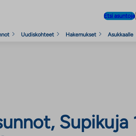
Etsi asuntoja
nnot
Uudiskohteet
Hakemukset
Asukkaalle
nnot, Supikuja 1