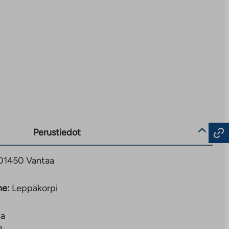
Perustiedot
, 01450 Vantaa
ne:
Leppäkorpi
aa