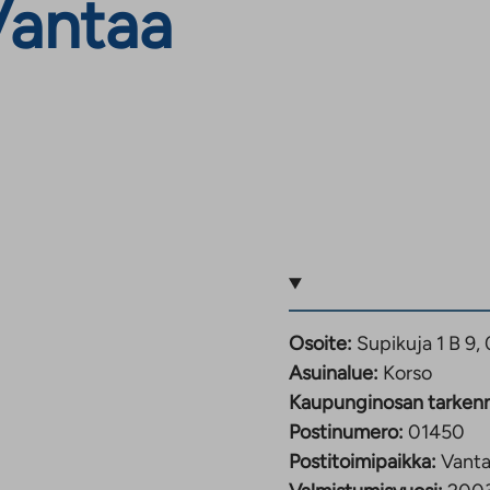
Vantaa
Osoite:
Supikuja 1 B 9
Asuinalue:
Korso
Kaupunginosan tarken
Postinumero:
01450
Postitoimipaikka:
Vant