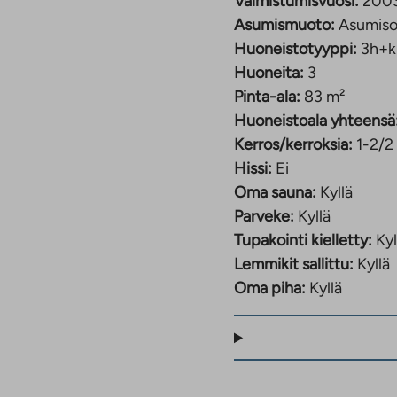
Valmistumisvuosi:
200
Asumismuoto:
Asumiso
Huoneistotyyppi:
3h+k
Huoneita:
3
Pinta-ala:
83 m²
Huoneistoala yhteensä
Kerros/kerroksia:
1-2/2
Hissi:
Ei
Oma sauna:
Kyllä
Parveke:
Kyllä
Tupakointi kielletty:
Kyl
Lemmikit sallittu:
Kyllä
Oma piha:
Kyllä