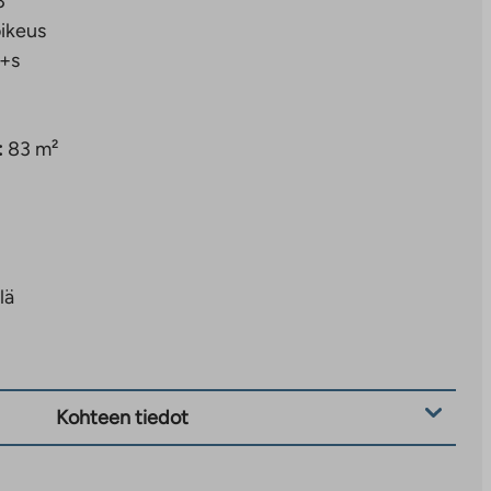
3
ikeus
+s
:
83 m²
lä
Kohteen tiedot