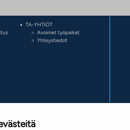
TA-YHTIÖT
itus
Avoimet työpaikat
Yhteystiedot
evästeitä