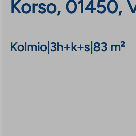
Korso, 01450, 
Kolmio
|
3h+k+s
|
83 m²