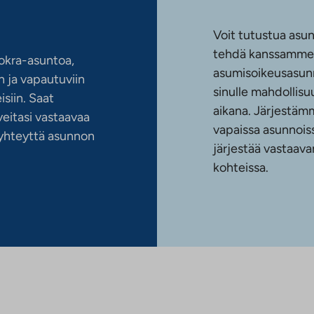
Voit tutustua asun
tehdä kanssamme 
okra-asuntoa,
asumisoikeusasun
 ja vapautuviin
sinulle mahdollis
siin. Saat
aikana. Järjestämm
eitasi vastaavaa
vapaissa asunnoiss
n yhteyttä asunnon
järjestää vastaava
kohteissa.