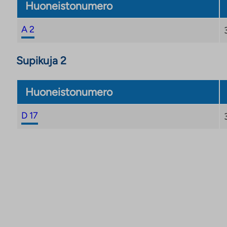
Huoneistonumero
A 2
Supikuja 2
Huoneistonumero
D 17