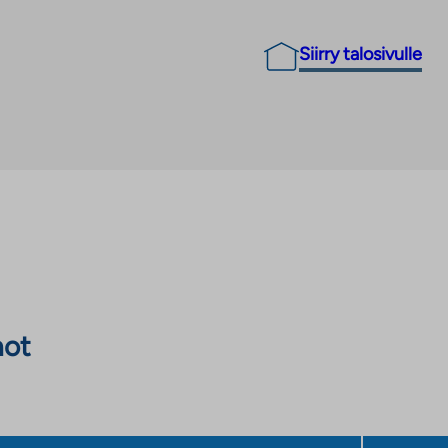
Siirry talosivulle
not