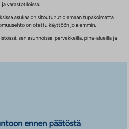
ja varastotiloissa.
ksissa asukas on sitoutunut olemaan tupakoimatta
ttomuusehto on otettu käyttöön jo aiemmin.
tössä, sen asunnoissa, parvekkeilla, piha-alueilla ja
untoon ennen päätöstä