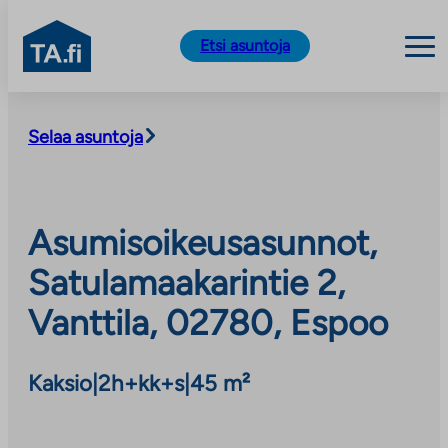
TA.fi
Etsi asuntoja
Siirry
sisältöön
Selaa asuntoja
Asumisoikeusasunnot,
Satulamaakarintie 2,
Vanttila, 02780, Espoo
Kaksio
|
2h+kk+s
|
45 m²