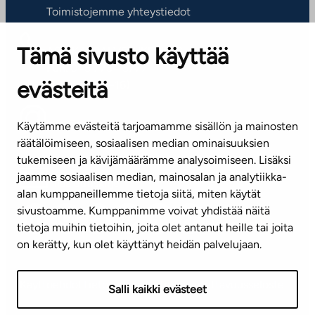
Toimistojemme yhteystiedot
Tämä sivusto käyttää
ASIAKASPALVELUKESKUS
Puh. 045 7734 3777
evästeitä
(arkisin klo 8-16)
info@ta.fi
Käytämme evästeitä tarjoamamme sisällön ja mainosten
räätälöimiseen, sosiaalisen median ominaisuuksien
tukemiseen ja kävijämäärämme analysoimiseen. Lisäksi
jaamme sosiaalisen median, mainosalan ja analytiikka-
Tilaa uutiskirje
alan kumppaneillemme tietoja siitä, miten käytät
sivustoamme. Kumppanimme voivat yhdistää näitä
Mediapankki
tietoja muihin tietoihin, joita olet antanut heille tai joita
on kerätty, kun olet käyttänyt heidän palvelujaan.
Käyttöehdot
Tietosuojaseloste
Saavutettavuusseloste
Salli kaikki evästeet