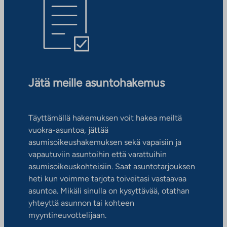
Jätä meille asuntohakemus
Täyttämällä hakemuksen voit hakea meiltä
vuokra-asuntoa, jättää
asumisoikeushakemuksen sekä vapaisiin ja
vapautuviin asuntoihin että varattuihin
asumisoikeuskohteisiin. Saat asuntotarjouksen
heti kun voimme tarjota toiveitasi vastaavaa
asuntoa. Mikäli sinulla on kysyttävää, otathan
yhteyttä asunnon tai kohteen
myyntineuvottelijaan.