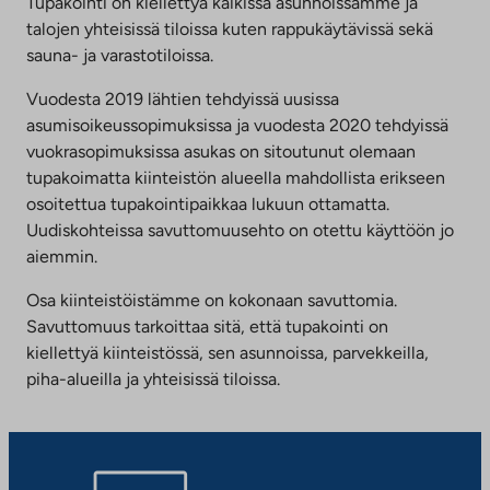
Tupakointi on kiellettyä kaikissa asunnoissamme ja
talojen yhteisissä tiloissa kuten rappukäytävissä sekä
sauna- ja varastotiloissa.
Vuodesta 2019 lähtien tehdyissä uusissa
asumisoikeussopimuksissa ja vuodesta 2020 tehdyissä
vuokrasopimuksissa asukas on sitoutunut olemaan
tupakoimatta kiinteistön alueella mahdollista erikseen
osoitettua tupakointipaikkaa lukuun ottamatta.
Uudiskohteissa savuttomuusehto on otettu käyttöön jo
aiemmin.
Osa kiinteistöistämme on kokonaan savuttomia.
Savuttomuus tarkoittaa sitä, että tupakointi on
kiellettyä kiinteistössä, sen asunnoissa, parvekkeilla,
piha-alueilla ja yhteisissä tiloissa.