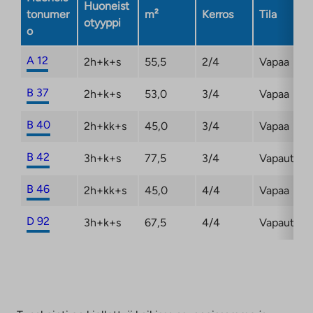
Huoneist
tonumer
m²
Kerros
Tila
otyyppi
o
A 12
2h+k+s
55,5
2/4
Vapaa
B 37
2h+k+s
53,0
3/4
Vapaa
B 40
2h+kk+s
45,0
3/4
Vapaa
B 42
3h+k+s
77,5
3/4
Vapautum
B 46
2h+kk+s
45,0
4/4
Vapaa
D 92
3h+k+s
67,5
4/4
Vapautum