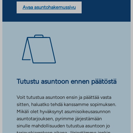
Avaa asuntohakemussivu
Tutustu asuntoon ennen päätöstä
Voit tutustua asuntoon ensin ja päättää vasta
sitten, haluatko tehdä kanssamme sopimuksen.
Mikäli olet hyväksynyt asumisoikeusasunnon
asuntotarjouksen, pyrimme järjestämään
sinulle mahdollisuuden tutustua asuntoon jo
tarjouskierroksen aikana. Järjestämme jonkin