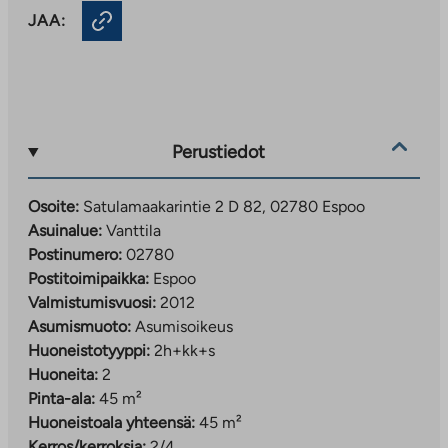
JAA:
Perustiedot
Osoite:
Satulamaakarintie 2 D 82, 02780 Espoo
Asuinalue:
Vanttila
Postinumero:
02780
Postitoimipaikka:
Espoo
Valmistumisvuosi:
2012
Asumismuoto:
Asumisoikeus
Huoneistotyyppi:
2h+kk+s
Huoneita:
2
Pinta-ala:
45 m²
Huoneistoala yhteensä:
45 m²
Kerros/kerroksia:
2/4