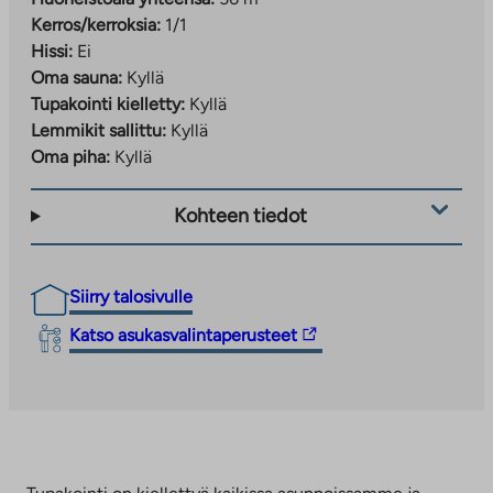
Kerros/kerroksia:
1/1
Hissi:
Ei
Oma sauna:
Kyllä
Tupakointi kielletty:
Kyllä
Lemmikit sallittu:
Kyllä
Oma piha:
Kyllä
Kohteen tiedot
Siirry talosivulle
Linkki
Katso asukasvalintaperusteet
vie
ulkopuoliseen
palveluun.
Linkki
aukeaa
uuteen