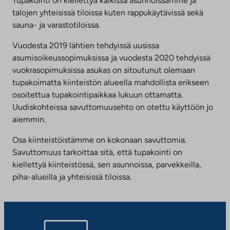
Tupakointi on kiellettyä kaikissa asunnoissamme ja
välilehteen
talojen yhteisissä tiloissa kuten rappukäytävissä sekä
sauna- ja varastotiloissa.
Vuodesta 2019 lähtien tehdyissä uusissa
asumisoikeussopimuksissa ja vuodesta 2020 tehdyissä
vuokrasopimuksissa asukas on sitoutunut olemaan
tupakoimatta kiinteistön alueella mahdollista erikseen
osoitettua tupakointipaikkaa lukuun ottamatta.
Uudiskohteissa savuttomuusehto on otettu käyttöön jo
aiemmin.
Osa kiinteistöistämme on kokonaan savuttomia.
Savuttomuus tarkoittaa sitä, että tupakointi on
kiellettyä kiinteistössä, sen asunnoissa, parvekkeilla,
piha-alueilla ja yhteisissä tiloissa.