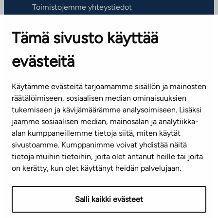
Toimistojemme yhteystiedot
Tämä sivusto käyttää
ASIAKASPALVELUKESKUS
Puh. 045 7734 3777
evästeitä
(arkisin klo 8-16)
info@ta.fi
Käytämme evästeitä tarjoamamme sisällön ja mainosten
räätälöimiseen, sosiaalisen median ominaisuuksien
tukemiseen ja kävijämäärämme analysoimiseen. Lisäksi
jaamme sosiaalisen median, mainosalan ja analytiikka-
Tilaa uutiskirje
alan kumppaneillemme tietoja siitä, miten käytät
sivustoamme. Kumppanimme voivat yhdistää näitä
Mediapankki
tietoja muihin tietoihin, joita olet antanut heille tai joita
on kerätty, kun olet käyttänyt heidän palvelujaan.
Käyttöehdot
Tietosuojaseloste
Saavutettavuusseloste
Salli kaikki evästeet