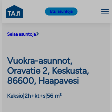
TA.fi
Etsi asuntoja
Siirry
sisältöön
Selaa asuntoja
Vuokra-asunnot,
Oravatie 2, Keskusta,
86600, Haapavesi
Kaksio
|
2h+kt+s
|
56 m²