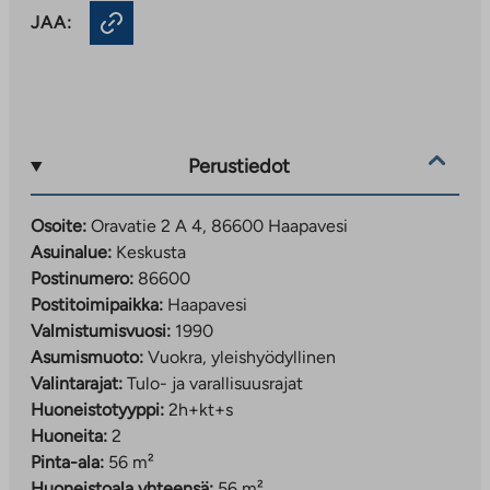
JAA:
Perustiedot
Osoite:
Oravatie 2 A 4, 86600 Haapavesi
Asuinalue:
Keskusta
Postinumero:
86600
Postitoimipaikka:
Haapavesi
Valmistumisvuosi:
1990
Asumismuoto:
Vuokra, yleishyödyllinen
Valintarajat:
Tulo- ja varallisuusrajat
Huoneistotyyppi:
2h+kt+s
Huoneita:
2
Pinta-ala:
56 m²
Huoneistoala yhteensä:
56 m²