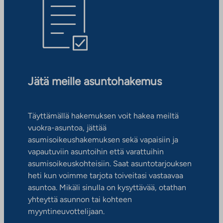
Jätä meille asuntohakemus
Täyttämällä hakemuksen voit hakea meiltä
vuokra-asuntoa, jättää
asumisoikeushakemuksen sekä vapaisiin ja
vapautuviin asuntoihin että varattuihin
asumisoikeuskohteisiin. Saat asuntotarjouksen
heti kun voimme tarjota toiveitasi vastaavaa
asuntoa. Mikäli sinulla on kysyttävää, otathan
yhteyttä asunnon tai kohteen
myyntineuvottelijaan.