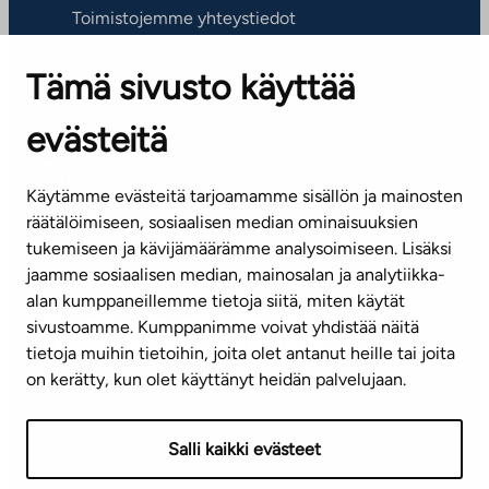
Toimistojemme yhteystiedot
Tämä sivusto käyttää
ASIAKASPALVELUKESKUS
Puh. 045 7734 3777
evästeitä
(arkisin klo 8-16)
info@ta.fi
Käytämme evästeitä tarjoamamme sisällön ja mainosten
räätälöimiseen, sosiaalisen median ominaisuuksien
tukemiseen ja kävijämäärämme analysoimiseen. Lisäksi
jaamme sosiaalisen median, mainosalan ja analytiikka-
Tilaa uutiskirje
alan kumppaneillemme tietoja siitä, miten käytät
sivustoamme. Kumppanimme voivat yhdistää näitä
Mediapankki
tietoja muihin tietoihin, joita olet antanut heille tai joita
on kerätty, kun olet käyttänyt heidän palvelujaan.
Käyttöehdot
Tietosuojaseloste
Saavutettavuusseloste
Salli kaikki evästeet