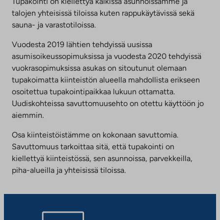
Tupakointi on kiellettyä kaikissa asunnoissamme ja
talojen yhteisissä tiloissa kuten rappukäytävissä sekä
sauna- ja varastotiloissa.
Vuodesta 2019 lähtien tehdyissä uusissa
asumisoikeussopimuksissa ja vuodesta 2020 tehdyissä
vuokrasopimuksissa asukas on sitoutunut olemaan
tupakoimatta kiinteistön alueella mahdollista erikseen
osoitettua tupakointipaikkaa lukuun ottamatta.
Uudiskohteissa savuttomuusehto on otettu käyttöön jo
aiemmin.
Osa kiinteistöistämme on kokonaan savuttomia.
Savuttomuus tarkoittaa sitä, että tupakointi on
kiellettyä kiinteistössä, sen asunnoissa, parvekkeilla,
piha-alueilla ja yhteisissä tiloissa.