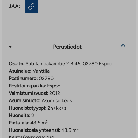
JAA:
Perustiedot
Osoite:
Satulamaakarintie 2 B 45, 02780 Espoo
Asuinalue:
Vanttila
Postinumero:
02780
Postitoimipaikka:
Espoo
Valmistumisvuosi:
2012
Asumismuoto:
Asumisoikeus
Huoneistotyyppi:
2h+kk+s
Huoneita:
2
Pinta-ala:
43,5 m²
Huoneistoala yhteensä:
43,5 m²
Kerros/kerroksia:
4/4