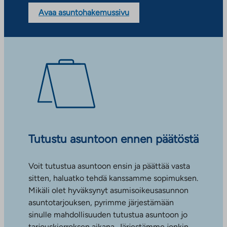
Avaa asuntohakemussivu
Tutustu asuntoon ennen päätöstä
Voit tutustua asuntoon ensin ja päättää vasta
sitten, haluatko tehdä kanssamme sopimuksen.
Mikäli olet hyväksynyt asumisoikeusasunnon
asuntotarjouksen, pyrimme järjestämään
sinulle mahdollisuuden tutustua asuntoon jo
tarjouskierroksen aikana. Järjestämme jonkin