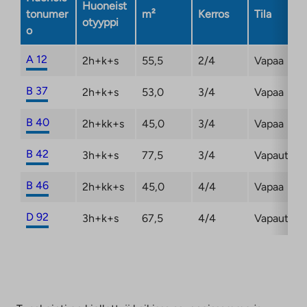
Huoneist
tonumer
m²
Kerros
Tila
otyyppi
o
A 12
2h+k+s
55,5
2/4
Vapaa
B 37
2h+k+s
53,0
3/4
Vapaa
B 40
2h+kk+s
45,0
3/4
Vapaa
B 42
3h+k+s
77,5
3/4
Vapautum
B 46
2h+kk+s
45,0
4/4
Vapaa
D 92
3h+k+s
67,5
4/4
Vapautum