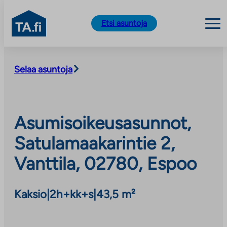
TA.fi
Etsi asuntoja
Siirry
sisältöön
Selaa asuntoja
Asumisoikeusasunnot,
Satulamaakarintie 2,
Vanttila, 02780, Espoo
Kaksio
|
2h+kk+s
|
43,5 m²