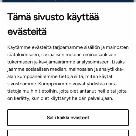
Tämä sivusto käyttää
ASIAKASPALVELUKESKUS
Puh. 045 7734 3777
evästeitä
(arkisin klo 8-16)
info@ta.fi
Käytämme evästeitä tarjoamamme sisällön ja mainosten
räätälöimiseen, sosiaalisen median ominaisuuksien
tukemiseen ja kävijämäärämme analysoimiseen. Lisäksi
jaamme sosiaalisen median, mainosalan ja analytiikka-
Tilaa uutiskirje
alan kumppaneillemme tietoja siitä, miten käytät
sivustoamme. Kumppanimme voivat yhdistää näitä
Mediapankki
tietoja muihin tietoihin, joita olet antanut heille tai joita
on kerätty, kun olet käyttänyt heidän palvelujaan.
Käyttöehdot
Tietosuojaseloste
Saavutettavuusseloste
Salli kaikki evästeet
Näytä evästeasetukseni