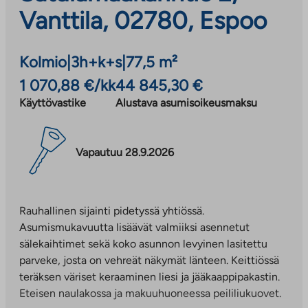
Vanttila, 02780, Espoo
Kolmio
|
3h+k+s
|
77,5 m²
1 070,88 €/kk
44 845,30 €
Käyttövastike
Alustava asumisoikeusmaksu
Vapautuu 28.9.2026
Rauhallinen sijainti pidetyssä yhtiössä.
Asumismukavuutta lisäävät valmiiksi asennetut
sälekaihtimet sekä koko asunnon levyinen lasitettu
parveke, josta on vehreät näkymät länteen. Keittiössä
teräksen väriset keraaminen liesi ja jääkaappipakastin.
Eteisen naulakossa ja makuuhuoneessa peililiukuovet.