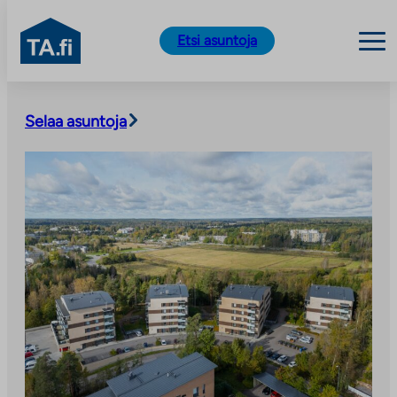
TA.fi
Etsi asuntoja
Siirry
sisältöön
Selaa asuntoja