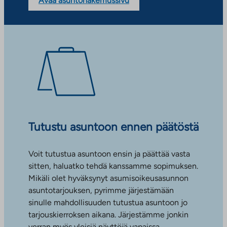
Avaa asuntohakemussivu
Tutustu asuntoon ennen päätöstä
Voit tutustua asuntoon ensin ja päättää vasta
sitten, haluatko tehdä kanssamme sopimuksen.
Mikäli olet hyväksynyt asumisoikeusasunnon
asuntotarjouksen, pyrimme järjestämään
sinulle mahdollisuuden tutustua asuntoon jo
tarjouskierroksen aikana. Järjestämme jonkin
verran myös yleisiä näyttöjä vapaissa