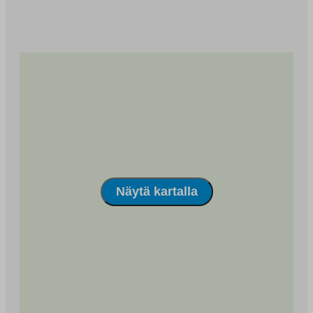
pääosin 2000-luvun puolella rakennettua rivi- ja
omakotitalovaltaista aluetta. Vihreä ja rauhallinen
Vanttila on etenkin lapsiperheiden suosiossa. Alueella
toimii Vanttilan koulu (luokat 1.-9.) ja päiväkoti.
Vanttilassa on mukavat ulkoilumaastot. Kauklahden
juna-asemalta pääsee 30 minuutissa Helsingin
keskustaan.
Näytä kartalla