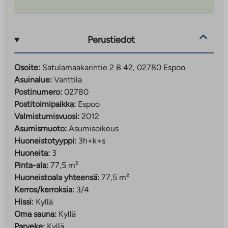
Perustiedot
Osoite:
Satulamaakarintie 2 B 42, 02780 Espoo
Asuinalue:
Vanttila
Postinumero:
02780
Postitoimipaikka:
Espoo
Valmistumisvuosi:
2012
Asumismuoto:
Asumisoikeus
Huoneistotyyppi:
3h+k+s
Huoneita:
3
Pinta-ala:
77,5 m²
Huoneistoala yhteensä:
77,5 m²
Kerros/kerroksia:
3/4
Hissi:
Kyllä
Oma sauna:
Kyllä
Parveke:
Kyllä