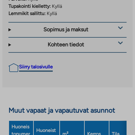
Tupakointi kielletty:
Kyllä
Lemmikit sallittu:
Kyllä
Sopimus ja maksut
Kohteen tiedot
Siirry talosivulle
Muut vapaat ja vapautuvat asunnot
Huoneis
Huoneist
tonumer
m²
Kerros
Tila