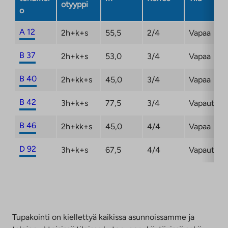
otyyppi
o
A 12
2h+k+s
55,5
2/4
Vapaa
B 37
2h+k+s
53,0
3/4
Vapaa
B 40
2h+kk+s
45,0
3/4
Vapaa
B 42
3h+k+s
77,5
3/4
Vapautum
B 46
2h+kk+s
45,0
4/4
Vapaa
D 92
3h+k+s
67,5
4/4
Vapautum
Tupakointi on kiellettyä kaikissa asunnoissamme ja