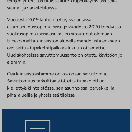
talojen yhteisissä tiloissa kuten rappukäytävissä sekä
sauna- ja varastotiloissa.
Vuodesta 2019 lähtien tehdyissä uusissa
asumisoikeussopimuksissa ja vuodesta 2020 tehdyissä
vuokrasopimuksissa asukas on sitoutunut olemaan
tupakoimatta kiinteistön alueella mahdollista erikseen
osoitettua tupakointipaikkaa lukuun ottamatta.
Uudiskohteissa savuttomuusehto on otettu käyttöön jo
aiemmin.
Osa kiinteistöistämme on kokonaan savuttomia.
Savuttomuus tarkoittaa sitä, että tupakointi on
kiellettyä kiinteistössä, sen asunnoissa, parvekkeilla,
piha-alueilla ja yhteisissä tiloissa.